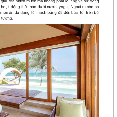
n giải tỏa phiền muộn mà không phải lo lắng về sự đông
các hoạt động thể thao dưới nước, yoga,..Ngoài ra còn có
món ăn đa dạng từ thạch bằng đá đến bữa tối trên bờ
 tượng.