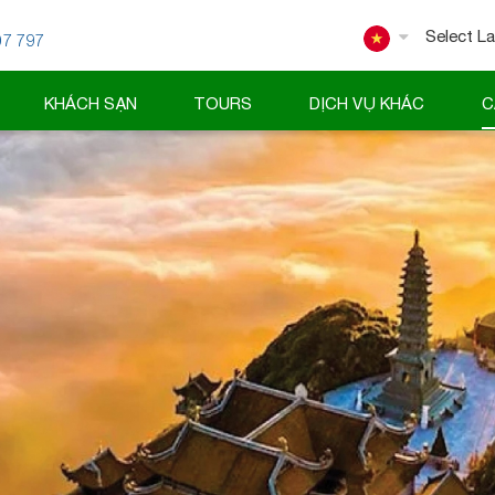
07 797
Powered
KHÁCH SẠN
TOURS
DỊCH VỤ KHÁC
C