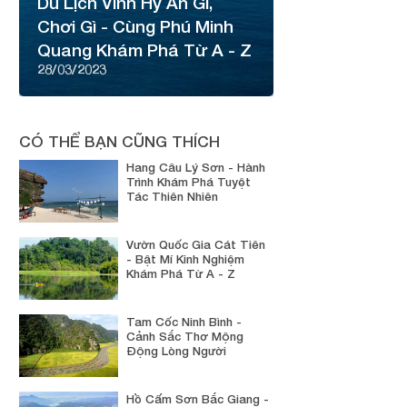
Du Lịch Vĩnh Hy Ăn Gì,
Chơi Gì - Cùng Phú Minh
Quang Khám Phá Từ A - Z
28/03/2023
CÓ THỂ BẠN CŨNG THÍCH
Hang Câu Lý Sơn - Hành
Trình Khám Phá Tuyệt
Tác Thiên Nhiên
Vườn Quốc Gia Cát Tiên
- Bật Mí Kinh Nghiệm
Khám Phá Từ A - Z
Tam Cốc Ninh Bình -
Cảnh Sắc Thơ Mộng
Động Lòng Người
Hồ Cấm Sơn Bắc Giang -