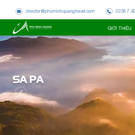
director@phuminhquangtravel.com
0236 7 3
ĐÀ NẴNG
GIỚI THIỆU