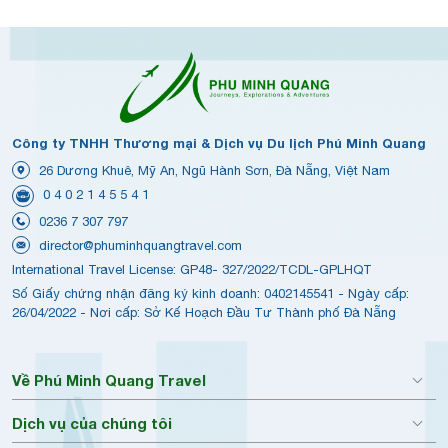
Công ty TNHH Thương mại & Dịch vụ Du lịch Phú Minh Quang
26 Dương Khuê, Mỹ An, Ngũ Hành Sơn, Đà Nẵng, Việt Nam
0 4 0 2 1 4 5 5 4 1
0236 7 307 797
director@phuminhquangtravel.com
International Travel License: GP48- 327/2022/TCDL-GPLHQT
Số Giấy chứng nhận đăng ký kinh doanh: 0402145541 - Ngày cấp:
26/04/2022 - Nơi cấp: Sở Kế Hoạch Đầu Tư Thành phố Đà Nẵng
Về Phú Minh Quang Travel
Dịch vụ của chúng tôi