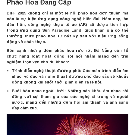
Pháo Hoa Đẳng Cấp
DIFF 2025 không chỉ là một lễ hội pháo hoa đơn thuần mà
còn là sự kiện ứng dụng công nghệ hiện đại. Năm nay, lần
đầu tiên, công nghệ thực tế ảo (AR) sẽ được tích hợp
trong ứng dụng Sun Paradise Land, giúp khán giả có thể
thưởng thức pháo hoa từ bất kỳ đâu với hiệu ứng sống
động và chân thực.
Bên cạnh những đêm pháo hoa rực rỡ, Đà Nẵng còn tổ
chức hàng loạt hoạt động sôi nổi nhằm mang đến trải
nghiệm trọn vẹn cho du khách:
Trình diễn nghệ thuật đường phố: Các màn trình diễn âm
nhạc, vũ đạo và nghệ thuật đường phố đặc sắc sẽ khuấy
động không khí suốt thời gian diễn ra lễ hội.
Buổi hòa nhạc ngoài trời: Những sân khấu âm nhạc sôi
động với sự tham gia của các nghệ sĩ trong và ngoài
nước, mang đến những đêm hội âm thanh và ánh sáng
đầy cảm xúc.