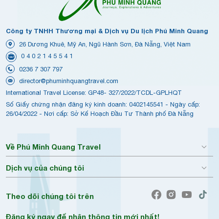
Công ty TNHH Thương mại & Dịch vụ Du lịch Phú Minh Quang
26 Dương Khuê, Mỹ An, Ngũ Hành Sơn, Đà Nẵng, Việt Nam
0 4 0 2 1 4 5 5 4 1
0236 7 307 797
director@phuminhquangtravel.com
International Travel License: GP48- 327/2022/TCDL-GPLHQT
Số Giấy chứng nhận đăng ký kinh doanh: 0402145541 - Ngày cấp:
26/04/2022 - Nơi cấp: Sở Kế Hoạch Đầu Tư Thành phố Đà Nẵng
Về Phú Minh Quang Travel
Dịch vụ của chúng tôi
Theo dõi chúng tôi trên
Đăng ký ngay để nhận thông tin mới nhất!