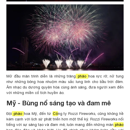
Mở đầu màn trình diễn là những tràng
pháo
hoa rực rỡ, nở tung
như những bông hoa nhuộm màu sắc lung linh cho bầu trời đêm.
Âm nhạc du dương quyện hòa cùng ánh sáng, đưa người xem đến
với những miền cổ tích huyền ảo.
Mỹ - Bùng nổ sáng tạo và đam mê
Đội
pháo
hoa Mỹ, đến từ
Cô
ng ty Rozzi Fireworks, cũng không hề
kém cạnh với lịch sử phát triển hơn một thế kỷ. Rozzi Fireworks nổi
tiếng với sự sáng tạo và đam mê, luôn mang đến những màn
pháo