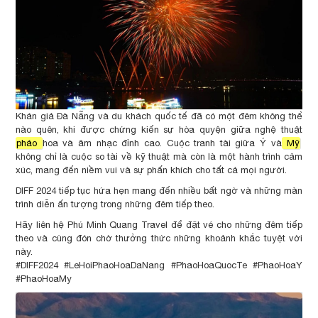
Khán giả Đà Nẵng và du khách quốc tế đã có một đêm không thể
nào quên, khi được chứng kiến sự hòa quyện giữa nghệ thuật
pháo
hoa và âm nhạc đỉnh cao. Cuộc tranh tài giữa Ý và
Mỹ
không chỉ là cuộc so tài về kỹ thuật mà còn là một hành trình cảm
xúc, mang đến niềm vui và sự phấn khích cho tất cả mọi người.
DIFF 2024 tiếp tục hứa hẹn mang đến nhiều bất ngờ và những màn
trình diễn ấn tượng trong những đêm tiếp theo.
Hãy liên hệ Phú Minh Quang Travel để đặt vé cho những đêm tiếp
theo và cùng đón chờ thưởng thức những khoảnh khắc tuyệt vời
này.
#DIFF2024 #LeHoiPhaoHoaDaNang #PhaoHoaQuocTe #PhaoHoaY
#PhaoHoaMy