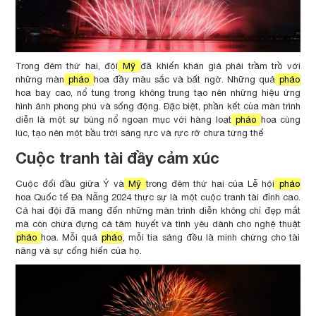
Trong đêm thứ hai, đội
Mỹ
đã khiến khán giả phải trầm trồ với
những màn
pháo
hoa đầy màu sắc và bất ngờ. Những quả
pháo
hoa bay cao, nổ tung trong không trung tạo nên những hiệu ứng
hình ảnh phong phú và sống động. Đặc biệt, phần kết của màn trình
diễn là một sự bùng nổ ngoạn mục với hàng loạt
pháo
hoa cùng
lúc, tạo nên một bầu trời sáng rực và rực rỡ chưa từng thế
Cuộc tranh tài đầy cảm xúc
Cuộc đối đầu giữa Ý và
Mỹ
trong đêm thứ hai của Lễ hội
pháo
hoa Quốc tế Đà Nẵng 2024 thực sự là một cuộc tranh tài đỉnh cao.
Cả hai đội đã mang đến những màn trình diễn không chỉ đẹp mắt
mà còn chứa đựng cả tâm huyết và tình yêu dành cho nghệ thuật
pháo
hoa. Mỗi quả
pháo
, mỗi tia sáng đều là minh chứng cho tài
năng và sự cống hiến của họ.