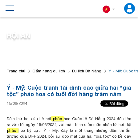
HỘI AN
Trang chủ
Cẩm nang du lịch
Du lịch Đà Nẵng
Ý - Mỹ: Cuộc tr
Ý - Mỹ: Cuộc tranh tài đỉnh cao giữa hai “gia
tộc” pháo hoa có tuổi đời hàng trăm năm
15/06/2024
Đêm thứ hai của Lễ hội
pháo
hoa Quốc tế Đà Nẵng 2024 đã diễn
ra vào tối ngày 15/06/2024, với màn trình diễn mãn nhãn từ hai dội
pháo
hoa kỳ cựu: Ý - Mỹ. Đây là một trong những đêm thi ấn
tượng của DIFF 2024, bởi sự góp mặt của hai “gia tộc” có bề dày