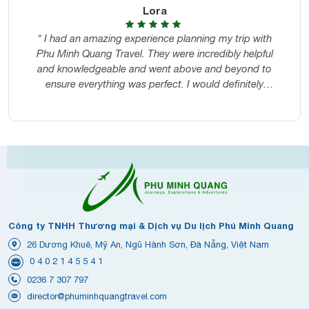
Lora
" I had an amazing experience planning my trip with
Phu Minh Quang Travel. They were incredibly helpful
and knowledgeable and went above and beyond to
ensure everything was perfect. I would definitely
recommend them to anyone looking for a stress-free
travel planning experience. "
Công ty TNHH Thương mại & Dịch vụ Du lịch Phú Minh Quang
26 Dương Khuê, Mỹ An, Ngũ Hành Sơn, Đà Nẵng, Việt Nam
0 4 0 2 1 4 5 5 4 1
0236 7 307 797
director@phuminhquangtravel.com