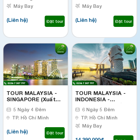
Máy Bay
Máy Bay
(Liên hệ)
(Liên hệ)
Đặt tour
Đặt tour
TOUR MALAYSIA -
TOUR MALAYSIA -
SINGAPORE (Xuất
INDONESIA -
phát từ TP.Hồ Chí
SINGAPORE (Xuất
5 Ngày 4 Đêm
6 Ngày 5 Đêm
Minh)
phát từ TP.Hồ Chí
TP. Hồ Chí Minh
Minh)
TP. Hồ Chí Minh
Máy Bay
(Liên hệ)
Đặt tour
14.390.000đ