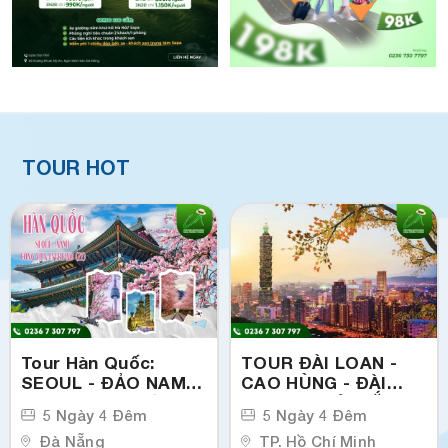
TOUR HOT
Tour Hàn Quốc:
TOUR ĐÀI LOAN -
SEOUL - ĐẢO NAMI -
CAO HÙNG - ĐÀI
EVERLAND (xuất
TRUNG - ĐÀI BẮC
5 Ngày 4 Đêm
5 Ngày 4 Đêm
phát từ TP. Đà Nẵng)
(Xuất phát từ TP.
Đà Nẵng
HCM)
TP. Hồ Chí Minh