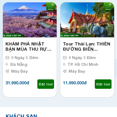
KHÁM PHÁ NHẬT
Tour Thái Lan: THIÊN
BẢN MÙA THU RỰC
ĐƯỜNG BIỂN
RỠ (Xuất phát từ
PHUKET - ĐẢO PHI
6 Ngày 5 Đêm
4 Ngày 3 Đêm
TP.Đà Nẵng)
PHI (Xuất phát từ TP
Đà Nẵng
HCM)
TP. Hồ Chí Minh
Máy Bay
Máy Bay
31.990.000đ
11.990.000đ
Đặt tour
Đặt tour
KHÁCH SẠN