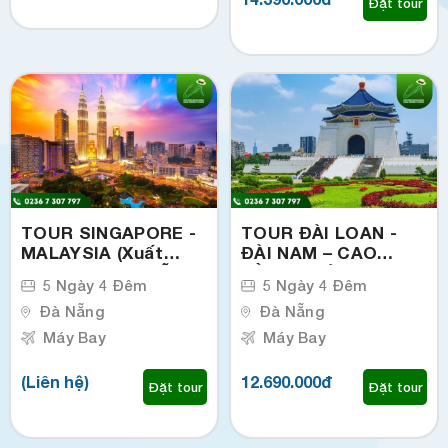
Đặt tour
TOUR SINGAPORE -
TOUR ĐÀI LOAN -
MALAYSIA (Xuất
ĐÀI NAM – CAO
phát từ TP.Đà Nẵng)
HÙNG – ĐÀI TRUNG -
5 Ngày 4 Đêm
5 Ngày 4 Đêm
ĐÀI BẮC (Xuất phát
Đà Nẵng
từ TP.Đà Nẵng)
Đà Nẵng
Máy Bay
Máy Bay
(Liên hệ)
12.690.000đ
Đặt tour
Đặt tour