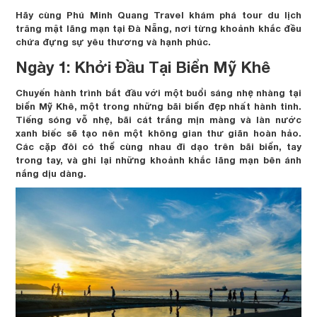
Hãy cùng Phú Minh Quang Travel khám phá tour du lịch
trăng mật lãng mạn tại Đà Nẵng, nơi từng khoảnh khắc đều
chứa đựng sự yêu thương và hạnh phúc.
Ngày 1: Khởi Đầu Tại Biển Mỹ Khê
Chuyến hành trình bắt đầu với một buổi sáng nhẹ nhàng tại
biển Mỹ Khê, một trong những bãi biển đẹp nhất hành tinh.
Tiếng sóng vỗ nhẹ, bãi cát trắng mịn màng và làn nước
xanh biếc sẽ tạo nên một không gian thư giãn hoàn hảo.
Các cặp đôi có thể cùng nhau đi dạo trên bãi biển, tay
trong tay, và ghi lại những khoảnh khắc lãng mạn bên ánh
nắng dịu dàng.