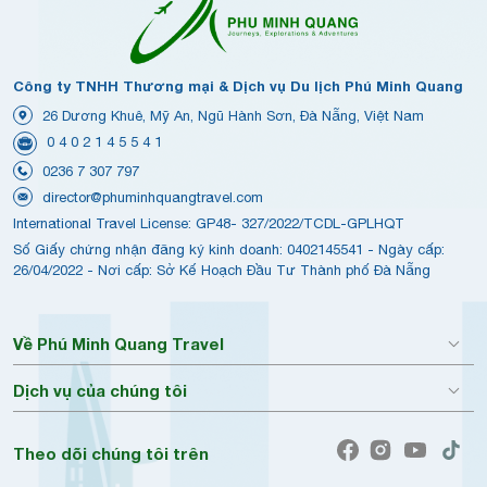
Công ty TNHH Thương mại & Dịch vụ Du lịch Phú Minh Quang
26 Dương Khuê, Mỹ An, Ngũ Hành Sơn, Đà Nẵng, Việt Nam
0 4 0 2 1 4 5 5 4 1
0236 7 307 797
director@phuminhquangtravel.com
International Travel License: GP48- 327/2022/TCDL-GPLHQT
Số Giấy chứng nhận đăng ký kinh doanh: 0402145541 - Ngày cấp:
26/04/2022 - Nơi cấp: Sở Kế Hoạch Đầu Tư Thành phố Đà Nẵng
Về Phú Minh Quang Travel
Dịch vụ của chúng tôi
Theo dõi chúng tôi trên