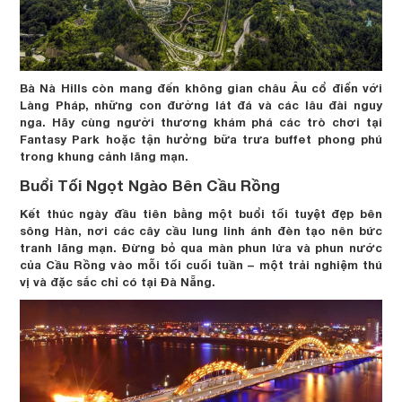
Bà Nà Hills còn mang đến không gian châu Âu cổ điển với
Làng Pháp, những con đường lát đá và các lâu đài nguy
nga. Hãy cùng người thương khám phá các trò chơi tại
Fantasy Park hoặc tận hưởng bữa trưa buffet phong phú
trong khung cảnh lãng mạn.
Buổi Tối Ngọt Ngào Bên Cầu Rồng
Kết thúc ngày đầu tiên bằng một buổi tối tuyệt đẹp bên
sông Hàn, nơi các cây cầu lung linh ánh đèn tạo nên bức
tranh lãng mạn. Đừng bỏ qua màn phun lửa và phun nước
của Cầu Rồng vào mỗi tối cuối tuần – một trải nghiệm thú
vị và đặc sắc chỉ có tại Đà Nẵng.