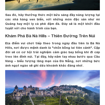
Sau đó, hãy thưởng thức một bữa sáng đầy năng lượng tại
các nhà hàng ven biển, với những món đặc sản như mì
Quảng hay một ly cà phê đậm đà. Đây sẽ là một khởi đầu
tuyệt vời cho hành trình của bạn.
Khám Phá Bà Nà Hills – Thiên Đường Trên Núi
Địa điểm vui chơi tiếp theo trong ngày đầu tiên là Bà Nà
Hills, nơi được mệnh danh là "chốn bồng lai tiên cảnh". Cặp
đôi sẽ có cơ hội trải nghiệm cảm giác bay bổng khi đi cáp
treo lên đỉnh núi. Tại đây, hãy nắm tay nhau bước qua Cầu
Vàng – biểu tượng lãng mạn của Đà Nẵng, nơi những bức
ảnh ngọt ngào sẽ ghi dấu khoảnh khắc đáng nhớ.