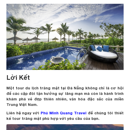
Lời Kết
Một tour du lịch trăng mật tại Đà Nẵng không chỉ là cơ hội
để các cặp đôi tận hưởng sự lãng mạn mà còn là hành trình
khám phá vẻ đẹp thiên nhiên, văn hóa đặc sắc của miền
Trung Việt Nam.
Liên hệ ngay với
Phú Minh Quang Travel
để chúng tôi thiết
kế tour trăng mật phù hợp với yêu cầu của bạn.