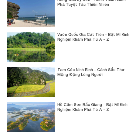
Phá Tuyệt Tác Thiên Nhiên
Vườn Quốc Gia Cát Tiên - Bật Mí Kinh
Nghiệm Khám Phá Từ A - Z
Tam Cốc Ninh Bình - Cảnh Sắc Thơ
Mộng Động Lòng Người
Hồ Cấm Sơn Bắc Giang - Bật Mí Kinh
Nghiệm Khám Phá Từ A - Z