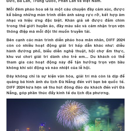
Đức, Ba Lan, Trung Quốc, Phần Lan và Việt Nam.
Mỗi đêm pháo hoa sẽ là một câu chuyện đầy cảm xúc, được
kể bằng những màn trình diễn ánh sáng rực rỡ, kết hợp âm
nhạc và hiệu ứng đặc biệt. Khán giả sẽ được đắm chìm
trong thế giới huyền ảo, đầy màu sắc và cảm nhận trọn vẹn
thông điệp mà mỗi đội thi muốn truyền tải.
Bên cạnh các màn trình diễn pháo hoa mãn nhãn, DIFF 2024
còn có nhiều hoạt động giải trí hấp dẫn khác như: diễu
hành đường phố, biểu diễn nghệ thuật, hội chợ ẩm thực,
khu vui chơi giải trí dành cho trẻ em... Du khách có thể
tham gia các hoạt động này để tận hưởng trọn vẹn bầu
không khí sôi động và náo nhiệt của lễ hội.
Đây không chỉ là sự kiện văn hóa, giải trí mà còn là dịp để
quảng bá hình ảnh du lịch Đà Nẵng đến với bạn bè quốc tế.
DIFF 2024 hứa hẹn sẽ thu hút đông đảo du khách đến với Đà
Nẵng, góp phần thúc đẩy kinh tế du lịch địa phương.