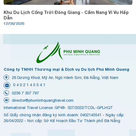
Khu Du Lịch Cổng Trời Đông Giang - Cẩm Nang Vi Vu Hấp
Dẫn
12/06/2026
Công ty TNHH Thương mại & Dịch vụ Du lịch Phú Minh Quang
26 Dương Khuê, Mỹ An, Ngũ Hành Sơn, Đà Nẵng, Việt Nam
0 4 0 2 1 4 5 5 4 1
0236 7 307 797
director@phuminhquangtravel.com
International Travel License: GP48- 327/2022/TCDL-GPLHQT
Số Giấy chứng nhận đăng ký kinh doanh: 0402145541 - Ngày cấp:
26/04/2022 - Nơi cấp: Sở Kế Hoạch Đầu Tư Thành phố Đà Nẵng