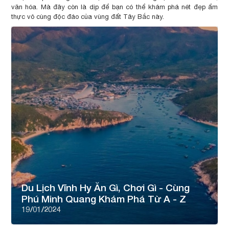
văn hóa. Mà đây còn là dịp để bạn có thể khám phá nét đẹp ẩm
thực vô cùng độc đáo của vùng đất Tây Bắc này.
Du Lịch Vĩnh Hy Ăn Gì, Chơi Gì - Cùng
Phú Minh Quang Khám Phá Từ A - Z
19/01/2024