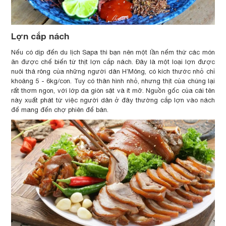
Lợn cắp nách
Nếu có dịp đến du lịch Sapa thì bạn nên một lần nếm thử các món
ăn được chế biến từ thịt lợn cắp nách. Đây là một loại lợn được
nuôi thả rông của những người dân H’Mông, có kích thước nhỏ chỉ
khoảng 5 - 6kg/con. Tuy có thân hình nhỏ, nhưng thịt của chúng lại
rất thơm ngon, với lớp da giòn sật và ít mỡ. Nguồn gốc của cái tên
này xuất phát từ việc người dân ở đây thường cắp lợn vào nách
để mang đến chợ phiên để bán.