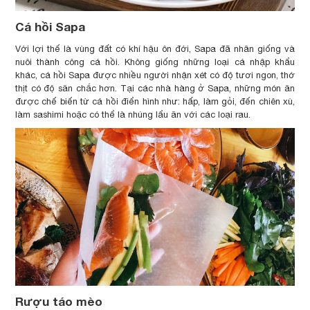
Cá hồi Sapa
Với lợi thế là vùng đất có khí hậu ôn đới, Sapa đã nhân giống và
nuôi thành công cá hồi. Không giống những loại cá nhập khẩu
khác, cá hồi Sapa được nhiều người nhận xét có độ tươi ngon, thớ
thịt có độ săn chắc hơn. Tại các nhà hàng ở Sapa, những món ăn
được chế biến từ cá hồi điển hình như: hấp, làm gỏi, đến chiên xù,
làm sashimi hoặc có thể là nhúng lẩu ăn với các loại rau.
Rượu táo mèo