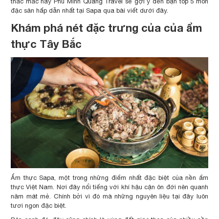
thắc mắc này Phú Minh Quang Travel sẽ gợi ý đến bạn top 5 món
đặc sản hấp dẫn nhất tại Sapa qua bài viết dưới đây.
Khám phá nét đặc trưng của của ẩm
thực Tây Bắc
Ẩm thực Sapa, một trong những điểm nhất đặc biệt của nền ẩm
thực Việt Nam. Nơi đây nổi tiếng với khí hậu cận ôn đới nên quanh
năm mát mẻ. Chính bởi vì đó mà những nguyên liệu tại đây luôn
tươi ngon đặc biệt.