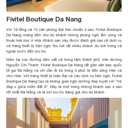
Fivitel Boutique Da Nang
Với 19 tầng và 74 căn phòng đạt tiêu chuẩn 4 sao, Fivitel Boutique
Da Nang mang đến cho du khách những phòng nghỉ ấm cúng và
thoải mái như ở nhà. Khách sạn này được đánh giá cao về dịch vụ
và trang thiết bị tiện nghi, thu hút rất nhiều khách du lịch trong và
ngoài nước đến lưu trú.
Nằm tại con đường sầm uất và trung tâm thành phố, trên đường
Nguyễn Chí Thanh, Fivitel Boutique Da Nang rất gần sân bay quốc
tế ga Đà Nẵng và chỉ cần đi bộ trong 5 phút là đến sông Hàn và
chợ Hàn. Với trang thiết bị hiện đại và các dịch vụ tiện nghi, Fivitel
Boutique Da Nang tạo ra không gian nghỉ dưỡng đẹp tuyệt vời "Vẻ
đẹp u giữa miền đất Á". Đây là một trong những khách sạn 4 sao
tốt nhất Đà Nẵng và là nơi lưu trú đáng giá cho du khách.