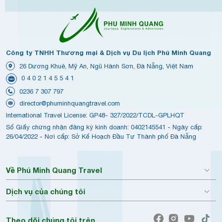
Công ty TNHH Thương mại & Dịch vụ Du lịch Phú Minh Quang
26 Dương Khuê, Mỹ An, Ngũ Hành Sơn, Đà Nẵng, Việt Nam
0 4 0 2 1 4 5 5 4 1
0236 7 307 797
director@phuminhquangtravel.com
International Travel License: GP48- 327/2022/TCDL-GPLHQT
Số Giấy chứng nhận đăng ký kinh doanh: 0402145541 - Ngày cấp:
26/04/2022 - Nơi cấp: Sở Kế Hoạch Đầu Tư Thành phố Đà Nẵng
Về Phú Minh Quang Travel
Dịch vụ của chúng tôi
Theo dõi chúng tôi trên