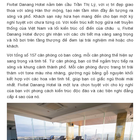
Fivitel Danang Hotel nằm bên cầu Trần Thị Lý, với vị trí đẹp giao
thoa với sông Hàn thơ mộng, tạo nên tầm nhìn đầy ấn tượng ra
sông và phố. Khách sạn này hứa hẹn mang đến cho bạn một kỳ
nghỉ tuyệt vời chưa từng có. Với kiến trúc kết hợp giữa nét truyền
thống của Việt Nam và lối kiến trúc cổ điển của châu u, Fivitel
Danang Hotel được ghi nhận với các chi tiết mạ vàng sang trọng
và hồ bơi trên tầng thượng để đem lại trải nghiệm mê hoặc cho
khách.
Với tổng số 157 căn phòng có ban công, mỗi căn phòng thể hiện sự
sang trọng và tinh tế. Từ căn phòng, bạn có thể ngắm trực tiếp ra
sông và khung cảnh thành phố. Mỗi căn phòng được trang trí trải
thảm với tone màu nhẹ nhàng, giường ngủ bằng gỗ nguyên khối
kết hợp với các hoa văn tinh tế, giúp bạn có giấc ngủ thoải mái
nhất. Fivitel Danang Hotel là một lựa chọn tuyệt vời cho kỳ nghỉ
của bạn với phong cách kiến trúc độc đáo và các tiện nghi đẳng
cấp 4 sao của nó.