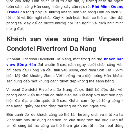
vực ven sông Hàn chính là vị trí đắc địa, lý tưởng nhất để ngắm
Phú Minh Quang
toàn cảnh sông Hàn cùng những cây cầu rực rỡ.
Travel
đã tổng hợp lại những khách sạn ven sông Hàn có dịch vụ
tốt nhất và tiện nghi nhất. Quý khách hoàn toàn có thể an tâm đặt
phòng tại đây để có được những nơi “an nghỉ” về đêm như mình
mong đợi.
Khách sạn view sông Hàn Vinpearl
Condotel Riverfront Da Nang
khách sạn
Vinpearl Condotel Riverfront Da Nang, một trong những
view Sông Hàn
đạt chuẩn 5 sao, nằm ngay dưới chân sông Hàn
chỉ cách cầu Rồng và cầu tình yêu 900m, chợ đêm Sơn Trà 1.2km,
biển Mỹ Khê khoảng 2km,... Với hướng trực diện sông Hàn, khách
sạn cung cấp một khung cảnh tuyệt đẹp không thể sánh bằng.
Vinpearl Condotel Riverfront Da Nang được thiết kế độc đáo với
phong cách kiến trúc tân cổ điển hiện đại kết hợp với một tiện nghi
hiện đại đạt chuẩn quốc tế 5 sao. Khách sạn này có tổng cộng 4
nhà hàng, quầy bar trên tầng thượng và hồ bơi ngoài trời.
Bên cạnh đó, du khách cũng có thể tận hưởng dịch vụ mát xa tại
Vincharm hay sử dụng các tiện ích của trung tâm thể dục. Các trẻ
em đi cùng bố mẹ cũng có thể tham gia vào rất nhiều hoạt động