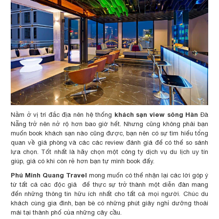
khách sạn view sông Hàn
Nằm ở vị trí đắc địa nên hệ thống
Đà
Nẵng trở nên nở rộ hơn bao giờ hết. Nhưng cũng không phải bạn
muốn book khách sạn nào cũng được, bạn nên có sự tìm hiểu tổng
quan về giá phòng và các các review đánh giá để có thể so sánh
lựa chọn. Tốt nhất là hãy chọn một công ty dịch vụ du lịch uy tín
giúp, giá có khi còn rẻ hơn bạn tự mình book đấy.
Phú Minh Quang Travel
mong muốn có thể nhận lại các lời góp ý
từ tất cả các độc giả để thực sự trở thành một diễn đàn mang
đến những thông tin hữu ích nhất cho tất cả mọi người. Chúc du
khách cùng gia đình, bạn bè có những phút giây nghỉ dưỡng thoải
mái tại thành phố của những cây cầu.