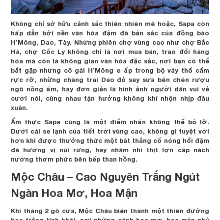
Không chỉ sở hữu cảnh sắc thiên nhiên mê hoặc, Sapa còn
hấp dẫn bởi nền văn hóa đậm đà bản sắc của đồng bào
H’Mông, Dao, Tày. Những phiên chợ vùng cao như chợ Bắc
Hà, chợ Cốc Ly không chỉ là nơi mua bán, trao đổi hàng
hóa mà còn là không gian văn hóa đặc sắc, nơi bạn có thể
bắt gặp những cô gái H’Mông e ấp trong bộ váy thổ cẩm
rực rỡ, những chàng trai Dao đỏ say sưa bên chén rượu
ngô nồng ấm, hay đơn giản là hình ảnh người dân vui vẻ
cười nói, cùng nhau tận hưởng không khí nhộn nhịp đầu
xuân.
Ẩm thực Sapa cũng là một điểm nhấn không thể bỏ lỡ.
Dưới cái se lạnh của tiết trời vùng cao, không gì tuyệt vời
hơn khi được thưởng thức một bát thắng cố nóng hổi đậm
đà hương vị núi rừng, hay nhâm nhi thịt lợn cắp nách
nướng thơm phức bên bếp than hồng.
Mộc Châu – Cao Nguyên Trắng Ngút
Ngàn Hoa Mơ, Hoa Mận
Khi tháng 2 gõ cửa, Mộc Châu biến thành một thiên đường