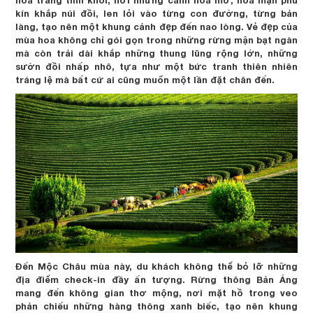
hoa trắng tinh khôi, nơi những cánh hoa mơ, hoa mận phủ
kín khắp núi đồi, len lỏi vào từng con đường, từng bản
làng, tạo nên một khung cảnh đẹp đến nao lòng. Vẻ đẹp của
mùa hoa không chỉ gói gọn trong những rừng mận bạt ngàn
mà còn trải dài khắp những thung lũng rộng lớn, những
sườn đồi nhấp nhô, tựa như một bức tranh thiên nhiên
tráng lệ mà bất cứ ai cũng muốn một lần đặt chân đến.
Đến Mộc Châu mùa này, du khách không thể bỏ lỡ những
địa điểm check-in đầy ấn tượng. Rừng thông Bản Áng
mang đến không gian thơ mộng, nơi mặt hồ trong veo
phản chiếu những hàng thông xanh biếc, tạo nên khung