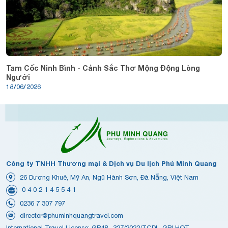
Tam Cốc Ninh Bình - Cảnh Sắc Thơ Mộng Động Lòng
Người
18/06/2026
Công ty TNHH Thương mại & Dịch vụ Du lịch Phú Minh Quang
26 Dương Khuê, Mỹ An, Ngũ Hành Sơn, Đà Nẵng, Việt Nam
0 4 0 2 1 4 5 5 4 1
0236 7 307 797
director@phuminhquangtravel.com
International Travel License: GP48- 327/2022/TCDL-GPLHQT