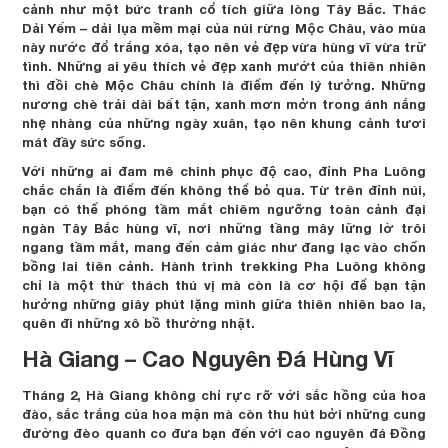
cảnh như một bức tranh cổ tích giữa lòng Tây Bắc. Thác
Dải Yếm – dải lụa mềm mại của núi rừng Mộc Châu, vào mùa
này nước đổ trắng xóa, tạo nên vẻ đẹp vừa hùng vĩ vừa trữ
tình. Những ai yêu thích vẻ đẹp xanh mướt của thiên nhiên
thì đồi chè Mộc Châu chính là điểm đến lý tưởng. Những
nương chè trải dài bất tận, xanh mơn mởn trong ánh nắng
nhẹ nhàng của những ngày xuân, tạo nên khung cảnh tươi
mát đầy sức sống.
Với những ai đam mê chinh phục độ cao, đỉnh Pha Luông
chắc chắn là điểm đến không thể bỏ qua. Từ trên đỉnh núi,
bạn có thể phóng tầm mắt chiêm ngưỡng toàn cảnh đại
ngàn Tây Bắc hùng vĩ, nơi những tầng mây lững lờ trôi
ngang tầm mắt, mang đến cảm giác như đang lạc vào chốn
bồng lai tiên cảnh. Hành trình trekking Pha Luông không
chỉ là một thử thách thú vị mà còn là cơ hội để bạn tận
hưởng những giây phút lặng mình giữa thiên nhiên bao la,
quên đi những xô bồ thường nhật.
Hà Giang – Cao Nguyên Đá Hùng Vĩ
Tháng 2, Hà Giang không chỉ rực rỡ với sắc hồng của hoa
đào, sắc trắng của hoa mận mà còn thu hút bởi những cung
đường đèo quanh co đưa bạn đến với cao nguyên đá Đồng