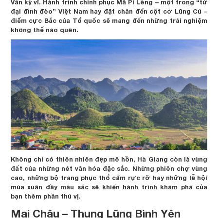
Văn kỳ vĩ. Hành trình chinh phục Mã Pí Lèng – một trong “tứ
đại đỉnh đèo” Việt Nam hay đặt chân đến cột cờ Lũng Cú –
điểm cực Bắc của Tổ quốc sẽ mang đến những trải nghiệm
không thể nào quên.
Không chỉ có thiên nhiên đẹp mê hồn, Hà Giang còn là vùng
đất của những nét văn hóa đặc sắc. Những phiên chợ vùng
cao, những bộ trang phục thổ cẩm rực rỡ hay những lễ hội
mùa xuân đầy màu sắc sẽ khiến hành trình khám phá của
bạn thêm phần thú vị.
Mai Châu – Thung Lũng Bình Yên