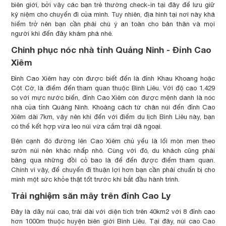
biên giới, bởi vậy các bạn trẻ thường check-in tại đây để lưu giữ
kỷ niệm cho chuyến đi của mình. Tuy nhiên, địa hình tại nơi này khá
hiểm trở nên bạn cần phải chú ý an toàn cho bản thân và mọi
người khi đến đây khám phá nhé.
Chinh phục nóc nhà tỉnh Quảng Ninh - Đỉnh Cao
Xiêm
Đỉnh Cao Xiêm hay còn được biết đến là đỉnh Khau Khoang hoặc
Cột Cờ, là điểm đến tham quan thuộc Bình Liêu. Với độ cao 1.429
so với mực nước biển, đỉnh Cao Xiêm còn được mệnh danh là nóc
nhà của tỉnh Quảng Ninh. Khoảng cách từ chân núi đến đỉnh Cao
Xiêm dài 7km, vậy nên khi đến với điểm du lịch Bình Liêu này, bạn
có thể kết hợp vừa leo núi vừa cắm trại dã ngoại.
Bên cạnh đó đường lên Cao Xiêm chủ yếu là lối mòn men theo
sườn núi nên khác nhấp nhô. Cùng với đó, du khách cũng phải
băng qua những đồi cỏ bao là để đến được điểm tham quan.
Chính vì vậy, để chuyến đi thuận lợi hơn bạn cần phải chuẩn bị cho
mình một sức khỏe thật tốt trước khi bắt đầu hành trình.
Trải nghiệm săn mây trên đỉnh Cao Ly
Đây là dãy núi cao, trải dài với diện tích trên 40km2 với 8 đỉnh cao
hơn 1000m thuộc huyện biên giới Bình Liêu. Tại đây, núi cao Cao