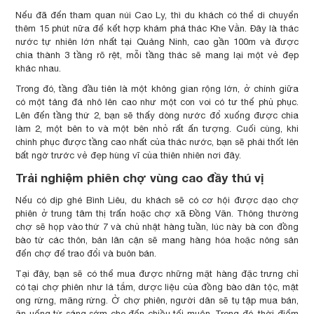
Nếu đã đến tham quan núi Cao Ly, thì du khách có thể di chuyển
thêm 15 phút nữa để kết hợp khám phá thác Khe Vằn. Đây là thác
nước tự nhiên lớn nhất tại Quảng Ninh, cao gần 100m và được
chia thành 3 tầng rõ rệt, mỗi tầng thác sẽ mang lại một vẻ đẹp
khác nhau.
Trong đó, tầng đầu tiên là một không gian rộng lớn, ở chính giữa
có một tảng đá nhô lên cao như một con voi có tư thế phủ phục.
Lên đến tầng thứ 2, bạn sẽ thấy dòng nước đổ xuống được chia
làm 2, một bên to và một bên nhỏ rất ấn tượng. Cuối cùng, khi
chinh phục được tầng cao nhất của thác nước, bạn sẽ phải thốt lên
bất ngờ trước vẻ đẹp hùng vĩ của thiên nhiên nơi đây.
Trải nghiệm phiên chợ vùng cao đầy thú vị
Nếu có dịp ghé Bình Liêu, du khách sẽ có cơ hội được dạo chợ
phiên ở trung tâm thị trấn hoặc chợ xã Đồng Văn. Thông thường
chợ sẽ họp vào thứ 7 và chủ nhật hàng tuần, lúc này bà con đồng
bào từ các thôn, bản lân cận sẽ mang hàng hóa hoặc nông sản
đến chợ để trao đổi và buôn bán.
Tại đây, bạn sẽ có thể mua được những mặt hàng đặc trưng chỉ
có tại chợ phiên như lá tắm, dược liệu của đồng bào dân tộc, mật
ong rừng, măng rừng. Ở chợ phiên, người dân sẽ tụ tập mua bán,
ăn uống từ sáng sớm cho đến chiều tối muộn. Trong đó, thời điểm