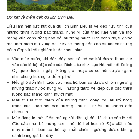
Đôi nét về điểm đến du lịch Bình Liêu
Điều làm nên sức hút của du lịch Bình Liêu là vẻ đẹp hữu tình của
những thửa ruộng bậc thang, hùng vĩ của thác Khe Vằn và thơ
mộng của cánh đồng hoa cỏ lau trắng muốt. Bên cạnh đó, tùy vào
mỗi thời điểm mà vùng đất này sẽ mang đến cho du khách những
cảnh đẹp và trải nghiệm khác nhau, như:
Vào mùa xuân, khi đến đây bạn sẽ có cơ hội được tham gia
vào các lễ hội đặc sắc của Bình Liêu như: Lục Nà, hội hát Soóng
Cọ giao duyên, ngày “kiêng gió” hoặc có cơ hội được ngắm
nhìn phong hương lá đỏ rợp trời.
Nếu ghé đến Bình Liêu vào mùa hè, bạn sẽ được chiêm ngưỡng
những thác nước hùng vĩ. Thưởng thức vẻ đẹp của các thửa
ruộng bậc thang xanh mướt mắt.
Màu thu là thời điểm của những cánh đồng cỏ lau trổ bông
trắng buốt dọc hai bên đường, thu hút nhiều du khách đến
check-in.
Mùa đông là thời điểm mà người dân tại đâu tổ chức các lễ hội
đặc sắc như: Lễ mừng cơm mới, lễ hội hoa sở. Đặc biệt, nếu
may mắn thì bạn có thể tận mắt chiêm ngưỡng được khung
cảnh băng giá tại đây.