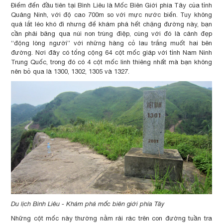
Điểm đến đầu tiên tại Bình Liêu là Mốc Biên Giới phía Tây của tỉnh
Quảng Ninh, với độ cao 700m so với mực nước biển. Tuy không
quá lắt léo khó đi nhưng để khám phá hết chặng đường này, bạn
cần phải băng qua núi non trùng điệp, cùng với đó là cảnh đẹp
“động lòng người” với những hàng cỏ lau trắng muốt hai bên
đường. Nơi đây có tổng cộng 64 cột mốc giáp với tỉnh Nam Ninh
Trung Quốc, trong đó có 4 cột mốc linh thiêng nhất mà bạn không
nên bỏ qua là 1300, 1302, 1305 và 1327.
Du lịch Bình Liêu - Khám phá mốc biên giới phía Tây
Những cột mốc này thường nằm rải rác trên con đường tuần tra