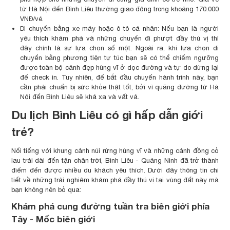
từ Hà Nội đến Bình Liêu thường giao động trong khoảng 170.000
VNĐ/vé.
Di chuyển bằng xe máy hoặc ô tô cá nhân: Nếu bạn là người
yêu thích khám phá và những chuyến đi phượt đầy thú vị thì
đây chính là sự lựa chọn số một. Ngoài ra, khi lựa chọn di
chuyển bằng phương tiện tự túc bạn sẽ có thể chiếm ngưỡng
được toàn bộ cảnh đẹp hùng vĩ ở dọc đường và tự do dừng lại
để check in. Tuy nhiên, để bắt đầu chuyến hành trình này, bạn
cần phải chuẩn bị sức khỏe thật tốt, bởi vì quãng đường từ Hà
Nội đến Bình Liêu sẽ khá xa và vất vả.
Du lịch Bình Liêu có gì hấp dẫn giới
trẻ?
Nổi tiếng với khung cảnh núi rừng hùng vĩ và những cánh đồng cỏ
lau trải dài đến tận chân trời, Bình Liêu - Quảng Ninh đã trở thành
điểm đến được nhiều du khách yêu thích. Dưới đây thông tin chi
tiết về những trải nghiệm khám phá đầy thú vị tại vùng đất này mà
bạn không nên bỏ qua:
Khám phá cung đường tuần tra biên giới phía
Tây - Mốc biên giới