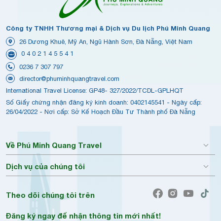
Công ty TNHH Thương mại & Dịch vụ Du lịch Phú Minh Quang
26 Dương Khuê, Mỹ An, Ngũ Hành Sơn, Đà Nẵng, Việt Nam
0 4 0 2 1 4 5 5 4 1
0236 7 307 797
director@phuminhquangtravel.com
International Travel License: GP48- 327/2022/TCDL-GPLHQT
Số Giấy chứng nhận đăng ký kinh doanh: 0402145541 - Ngày cấp:
26/04/2022 - Nơi cấp: Sở Kế Hoạch Đầu Tư Thành phố Đà Nẵng
Về Phú Minh Quang Travel
Dịch vụ của chúng tôi
Theo dõi chúng tôi trên
Đăng ký ngay để nhận thông tin mới nhất!