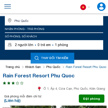
ĐỊA ĐIỂM HOẶC TÊN KHÁCH SẠN
NHẬN PHÒNG - TRẢ PHÒNG
SỐ PHÒNG, SỐ KHÁCH
·
·
2
người lớn
0
trẻ em
1
phòng
THAY ĐỔI TÌM KIẾM
Trang chủ
Khách Sạn
Phú Quốc
Rain Forest Resort Phu Quoc
Rain Forest Resort Phu Quoc
Ổ 1, Ấp 4, Cửa Cạn, Phú Quốc, Kiên Giang
Giá phòng mỗi đêm chỉ từ:
Đặt phòng
(Liên hệ)