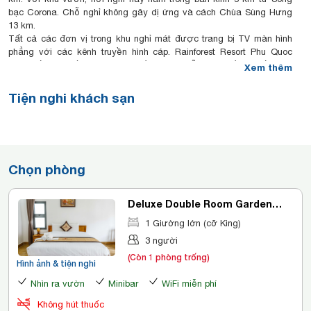
bạc Corona. Chỗ nghỉ không gây dị ứng và cách Chùa Sùng Hưng
13 km.
Tất cả các đơn vị trong khu nghỉ mát được trang bị TV màn hình
phẳng với các kênh truyền hình cáp. Rainforest Resort Phu Quoc
cung cấp một số phòng nhìn ra hồ bơi và mỗi phòng đều có ấm đun
Xem thêm
nước. Các phòng nghỉ tại đây được trang bị phòng tắm riêng với
vòi sen.
Tiện nghi khách sạn
Chọn phòng
Deluxe Double Room Garden
View
1 Giường lớn (cỡ King)
3 người
(Còn 1 phòng trống)
Hình ảnh & tiện nghi
Nhìn ra vườn
Minibar
WiFi miễn phí
Không hút thuốc