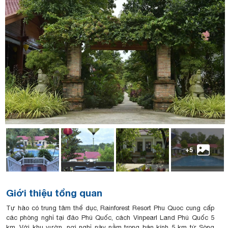
+5
Giới thiệu tổng quan
Tự hào có trung tâm thể dục, Rainforest Resort Phu Quoc cung cấp
các phòng nghỉ tại đảo Phú Quốc, cách Vinpearl Land Phú Quốc 5
km. Với khu vườn, nơi nghỉ này nằm trong bán kính 5 km từ Sòng