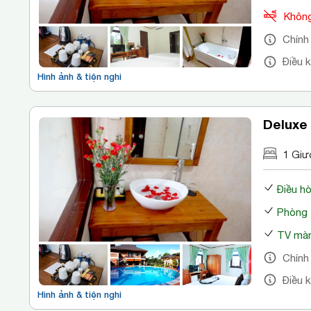
Không
Chính
Điều 
Hình ảnh & tiện nghi
Deluxe
1 Giư
Điều h
Phòng 
TV màn
Chính
Điều 
Hình ảnh & tiện nghi