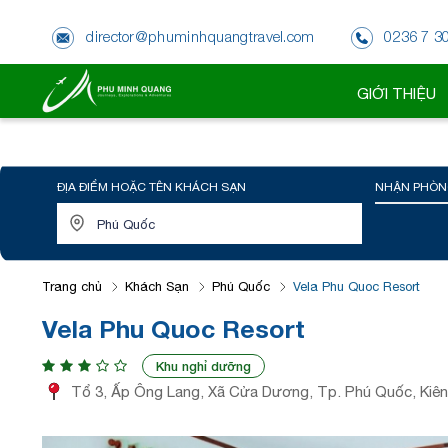
director@phuminhquangtravel.com
0236 7 3
GIỚI THIỆU
ĐỊA ĐIỂM HOẶC TÊN KHÁCH SẠN
NHẬN PHÒN
Trang chủ
Khách Sạn
Phú Quốc
Vela Phu Quoc Resort
Vela Phu Quoc Resort
Khu nghỉ dưỡng
Tổ 3, Ấp Ông Lang, Xã Cửa Dương, Tp. Phú Quốc, Kiên 