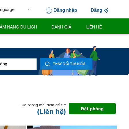
Đăng nhập
Đăng ký
 by
Translate
ẨM NANG DU LỊCH
ĐÁNH GIÁ
LIÊN HỆ
òng
THAY ĐỔI TÌM KIẾM
Giá phòng mỗi đêm chỉ từ:
Đặt phòng
(Liên hệ)