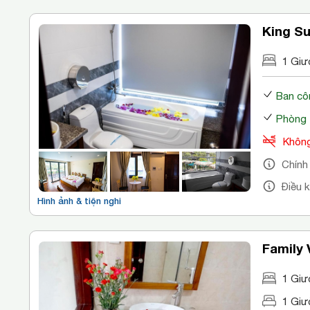
King Su
1 Giư
Ban cô
Phòng 
Không
Chính
Điều 
Hình ảnh & tiện nghi
Family 
1 Giư
1 Giư