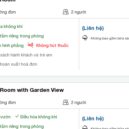
ờng đơn
2 người
òa không khí
(Liên hệ)
tắm riêng trong phòng
Không bao gồm bữa s
 hình phẳng
Không hút thuốc
 sách hành khách và trẻ em
khoản xuất hoá đơn
 Room with Garden View
ờng đơn
2 người
a vườn
Điều hòa không khí
(Liên hệ)
tắm riêng trong phòng
Không bao gồm bữa s