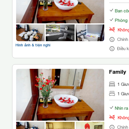
Ban cô
Phòng 
Không
Chính
Hình ảnh & tiện nghi
Điều 
Family
1 Giư
1 Giư
Nhìn r
Không
Chính