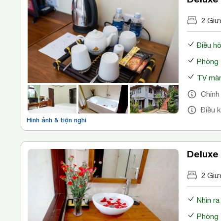
2 Giư
Điều h
Phòng 
TV màn
Chính
Điều 
Hình ảnh & tiện nghi
Deluxe
2 Giư
Nhìn r
Phòng 