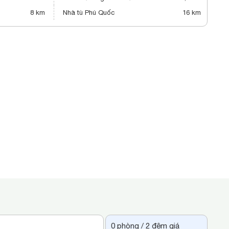
8 km
Nhà tù Phú Quốc
16 km
0
phòng /
2
đêm giá