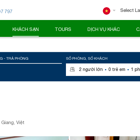
07 797
Powered
KHÁCH SẠN
TOURS
DỊCH VỤ KHÁC
C
G - TRẢ PHÒNG
SỐ PHÒNG, SỐ KHÁCH
·
·
2
người lớn
0
trẻ em
1
ph
Giang, Việt