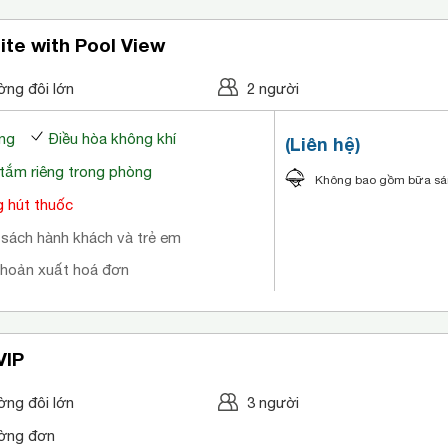
ite with Pool View
ờng đôi lớn
2 người
ng
Điều hòa không khí
(Liên hệ)
tắm riêng trong phòng
Không bao gồm bữa s
 hút thuốc
 sách hành khách và trẻ em
khoản xuất hoá đơn
VIP
ờng đôi lớn
3 người
ờng đơn