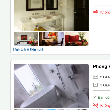
Không
Hình ảnh & tiện nghi
Phòng 
2 Giư
1 Giư
Ban cô
Không