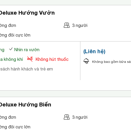
Deluxe Hướng Vườn
ờng đơn
3 người
ờng đôi cực lớn
ng
Nhìn ra vườn
(Liên hệ)
òa không khí
Không hút thuốc
Không bao gồm bữa s
 sách hành khách và trẻ em
Deluxe Hướng Biển
ờng đơn
3 người
ờng đôi cực lớn