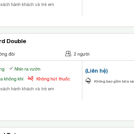
 sách hành khách và trẻ em
rd Double
ờng đôi
2 người
ng
Nhìn ra vườn
(Liên hệ)
òa không khí
Không hút thuốc
Không bao gồm bữa s
 sách hành khách và trẻ em