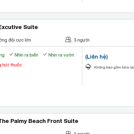
xcutive Suite
ờng đôi cực lớn
3 người
ng
Nhìn ra biển
Nhìn ra vườn
(Liên hệ)
 hút thuốc
Không bao gồm bữa s
The Palmy Beach Front Suite
1 người