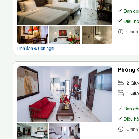
Ban cô
Điều h
Chính
Hình ảnh & tiện nghi
Phòng G
2 Giư
1 Giư
Ban cô
Điều h
Chính