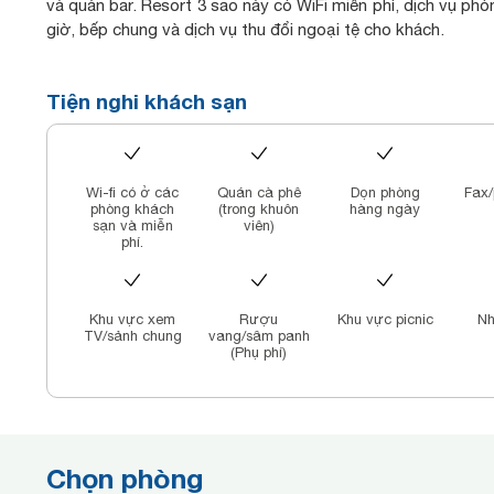
và quán bar. Resort 3 sao này có WiFi miễn phí, dịch vụ phò
giờ, bếp chung và dịch vụ thu đổi ngoại tệ cho khách.
Resort phục vụ bữa sáng kiểu lục địa hàng ngày.
Palma Resort có sân hiên tắm nắng.
Tiện nghi khách sạn
Các điểm tham quan nổi tiếng gần chỗ nghỉ bao gồm Bã
tàng Cội Nguồn.
Wi-fi có ở các
Quán cà phê
Dọn phòng
Fax/
phòng khách
(trong khuôn
hàng ngày
sạn và miễn
viên)
phí.
Khu vực xem
Rượu
Khu vực picnic
Nh
TV/sảnh chung
vang/sâm panh
(Phụ phí)
Chọn phòng