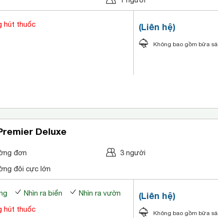
 hút thuốc
(Liên hệ)
Không bao gồm bữa s
Premier Deluxe
ờng đơn
3 người
ờng đôi cực lớn
ng
Nhìn ra biển
Nhìn ra vườn
(Liên hệ)
 hút thuốc
Không bao gồm bữa s