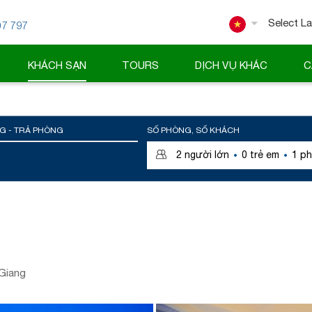
07 797
Powered
KHÁCH SẠN
TOURS
DỊCH VỤ KHÁC
C
G - TRẢ PHÒNG
SỐ PHÒNG, SỐ KHÁCH
·
·
2
người lớn
0
trẻ em
1
ph
 Giang