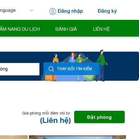
Đăng nhập
Đăng ký
 by
Translate
ẨM NANG DU LỊCH
ĐÁNH GIÁ
LIÊN HỆ
òng
THAY ĐỔI TÌM KIẾM
Giá phòng mỗi đêm chỉ từ:
Đặt phòng
(Liên hệ)