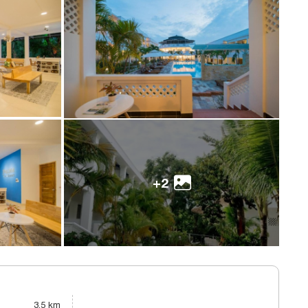
+2
3,5 km