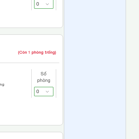
(Còn 1 phòng trống)
Số
phòng
áng