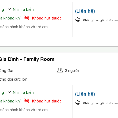
ng
Nhìn ra biển
(Liên hệ)
òa không khí
Không hút thuốc
Không bao gồm bữa s
 sách hành khách và trẻ em
ia Đình - Family Room
ờng đơn
3 người
ờng đôi cực lớn
ng
Nhìn ra biển
(Liên hệ)
òa không khí
Không hút thuốc
Không bao gồm bữa s
 sách hành khách và trẻ em