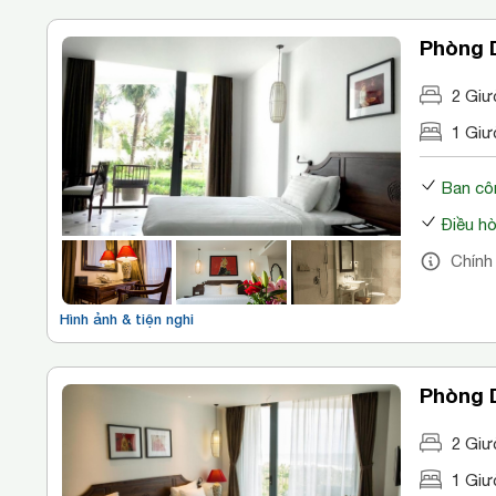
Phòng 
2 Giư
1 Giư
Ban cô
Điều h
Chính
Hình ảnh & tiện nghi
Phòng 
2 Giư
1 Giư