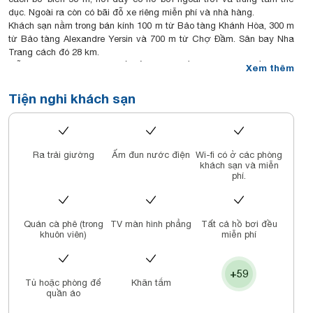
dục. Ngoài ra còn có bãi đỗ xe riêng miễn phí và nhà hàng.
Khách sạn nằm trong bán kính 100 m từ Bảo tàng Khánh Hòa, 300 m
từ Bảo tàng Alexandre Yersin và 700 m từ Chợ Đầm. Sân bay Nha
Trang cách đó 28 km.
Mỗi phòng nhìn ra thành phố/biển tại đây đều có khu vực tiếp khách
Xem thêm
và phòng tắm riêng với vòi sen, bồn tắm, máy sấy tóc cùng đồ vệ
sinh cá nhân miễn phí. Ngoài ra còn có truyền hình cáp màn hình
Tiện nghi khách sạn
phẳng, két an toàn và minibar.
Các tiện nghi khác bao gồm dịch vụ đặt vé, bàn đặt tour và chỗ để
hành lý.
Đây là khu vực ở Nha Trang mà khách yêu thích, theo các đánh giá
Ra trải giường
Ấm đun nước điện
Wi-fi có ở các phòng
độc lập.
khách sạn và miễn
phí.
Quán cà phê (trong
TV màn hình phẳng
Tất cả hồ bơi đều
khuôn viên)
miễn phí
+59
Tủ hoặc phòng để
Khăn tắm
quần áo