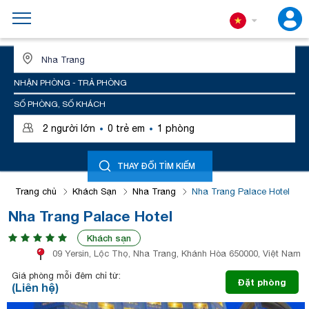
ĐỊA ĐIỂM HOẶC TÊN KHÁCH SẠN
NHẬN PHÒNG - TRẢ PHÒNG
SỐ PHÒNG, SỐ KHÁCH
·
·
2
người lớn
0
trẻ em
1
phòng
THAY ĐỔI TÌM KIẾM
Trang chủ
Khách Sạn
Nha Trang
Nha Trang Palace Hotel
Nha Trang Palace Hotel
Khách sạn
09 Yersin, Lộc Thọ, Nha Trang, Khánh Hòa 650000, Việt Nam
Giá phòng mỗi đêm chỉ từ:
Đặt phòng
(Liên hệ)