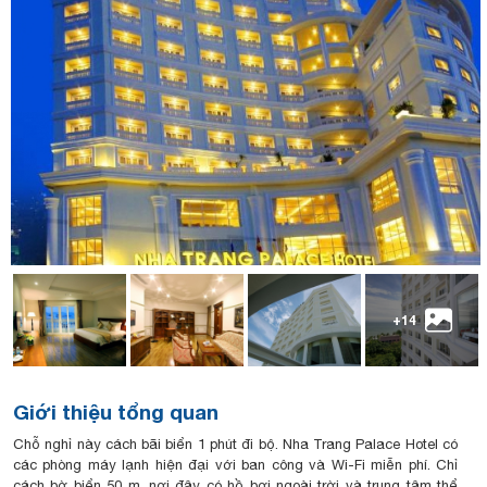
+14
Giới thiệu tổng quan
Chỗ nghỉ này cách bãi biển 1 phút đi bộ. Nha Trang Palace Hotel có
các phòng máy lạnh hiện đại với ban công và Wi-Fi miễn phí. Chỉ
cách bờ biển 50 m, nơi đây có hồ bơi ngoài trời và trung tâm thể