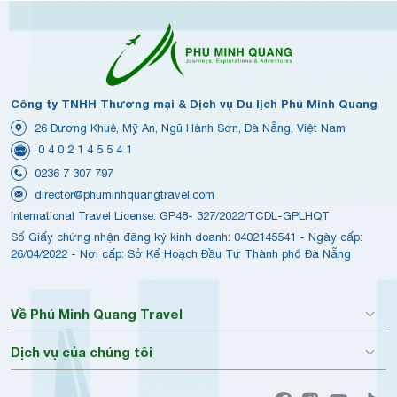
Công ty TNHH Thương mại & Dịch vụ Du lịch Phú Minh Quang
26 Dương Khuê, Mỹ An, Ngũ Hành Sơn, Đà Nẵng, Việt Nam
0 4 0 2 1 4 5 5 4 1
0236 7 307 797
director@phuminhquangtravel.com
International Travel License: GP48- 327/2022/TCDL-GPLHQT
Số Giấy chứng nhận đăng ký kinh doanh: 0402145541 - Ngày cấp:
26/04/2022 - Nơi cấp: Sở Kế Hoạch Đầu Tư Thành phố Đà Nẵng
Về Phú Minh Quang Travel
Dịch vụ của chúng tôi