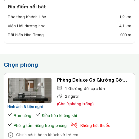
Địa điểm nổi bật
Bảo tàng Khánh Hòa
1,2 km
Viện Hải dương học
4,1 km
Bãi biển Nha Trang
200 m
Chọn phòng
Phòng Deluxe Có Giường Cỡ
King Nhìn Ra Thành Phố
1 Giường đôi cực lớn
2 người
(Còn 9 phòng trống)
Hình ảnh & tiện nghi
Ban công
Điều hòa không khí
Phòng tắm riêng trong phòng
Không hút thuốc
Chính sách hành khách và trẻ em