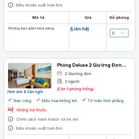
Điều khoản xuất hoá đơn
Mô tả
Giá
Số phòng
Không bao gồm bữa sáng
(Liên hệ)
Phòng Deluxe 2 Giường Đơn
Nhìn Ra Thành Phố
2 Giường đơn
2 người
(Còn 9 phòng trống)
Hình ảnh & tiện nghi
Ban công
Điều hòa không khí
TV màn hình phẳng
Không hút thuốc
Chính sách hành khách và trẻ em
Điều khoản xuất hoá đơn