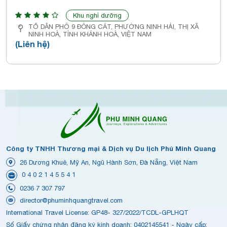
Khu nghỉ dưỡng
TỔ DÂN PHỐ 9 ĐÔNG CÁT, PHƯỜNG NINH HẢI, THỊ XÃ
NINH HOÀ, TỈNH KHÁNH HOÀ, VIỆT NAM
(Liên hệ)
Công ty TNHH Thương mại & Dịch vụ Du lịch Phú Minh Quang
26 Dương Khuê, Mỹ An, Ngũ Hành Sơn, Đà Nẵng, Việt Nam
0 4 0 2 1 4 5 5 4 1
0236 7 307 797
director@phuminhquangtravel.com
International Travel License: GP48- 327/2022/TCDL-GPLHQT
Số Giấy chứng nhận đăng ký kinh doanh: 0402145541 - Ngày cấp: