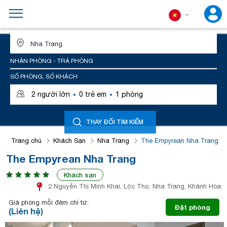
ĐỊA ĐIỂM HOẶC TÊN KHÁCH SẠN
NHẬN PHÒNG - TRẢ PHÒNG
SỐ PHÒNG, SỐ KHÁCH
·
·
2
người lớn
0
trẻ em
1
phòng
THAY ĐỔI TÌM KIẾM
Trang chủ
Khách Sạn
Nha Trang
The Empyrean Nha Trang
The Empyrean Nha Trang
Khách sạn
2 Nguyễn Thị Minh Khai, Lộc Thọ, Nha Trang, Khánh Hòa
Giá phòng mỗi đêm chỉ từ:
Đặt phòng
(Liên hệ)