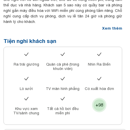
thể dục và nhà hàng. Khách sạn 5 sao này có quầy bar và phòng
nghỉ gắn máy điều hòa với WiFi miễn phí cùng phòng tắm riêng. Chỗ
nghỉ cung cấp dịch vụ phòng, dịch vụ lễ tân 24 giờ và phòng giữ
hành lý cho khách.
Phòng nghỉ tại The Empyrean Nha Trang Powered by ASTON có TV
Xem thêm
truyền hình vệ tinh màn hình phẳng, két an toàn, bàn làm việc, ấm
đun nước và ban công. Một số phòng nhìn ra thành phố.
Tiện nghi khách sạn
Chỗ nghỉ phục vụ bữa sáng kiểu Mỹ hoặc bữa sáng kiểu Á.
Trong số các điểm tham quan nổi tiếng gần The Empyrean Nha
Trang Powered by ASTON có Trung tâm mua sắm Nha Trang
Centre, Nhà thờ Nha Trang và Tháp Trầm Hương. Sân bay gần nhất
Ra trải giường
Quán cà phê (trong
Nhìn Ra Biển
là sân bay quốc tế Cam Ranh, cách khách sạn 35 km, và chỗ nghỉ
khuôn viên)
cung cấp dịch vụ đưa đón sân bay với một khoản phụ phí.
Đây là khu vực ở Nha Trang mà khách yêu thích, theo các đánh giá
độc lập.
Lò sưởi
TV màn hình phẳng
Có xuất hóa đơn
+98
Khu vực xem
Tất cả hồ bơi đều
TV/sảnh chung
miễn phí