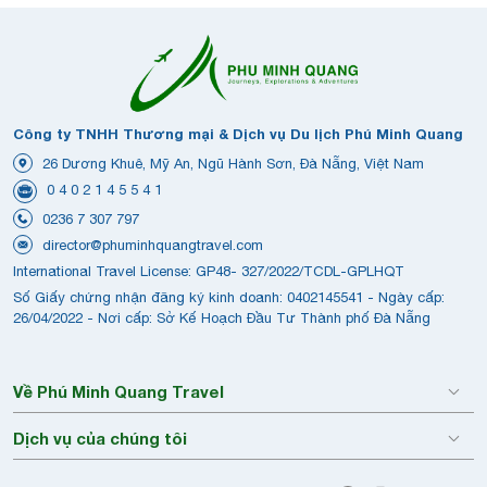
Công ty TNHH Thương mại & Dịch vụ Du lịch Phú Minh Quang
26 Dương Khuê, Mỹ An, Ngũ Hành Sơn, Đà Nẵng, Việt Nam
0 4 0 2 1 4 5 5 4 1
0236 7 307 797
director@phuminhquangtravel.com
International Travel License: GP48- 327/2022/TCDL-GPLHQT
Số Giấy chứng nhận đăng ký kinh doanh: 0402145541 - Ngày cấp:
26/04/2022 - Nơi cấp: Sở Kế Hoạch Đầu Tư Thành phố Đà Nẵng
Về Phú Minh Quang Travel
Dịch vụ của chúng tôi