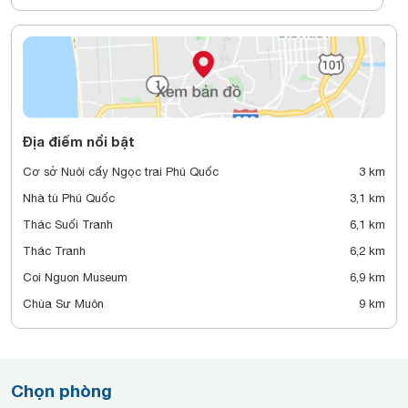
Địa điểm nổi bật
Cơ sở Nuôi cấy Ngọc trai Phú Quốc
3 km
Nhà tù Phú Quốc
3,1 km
Thác Suối Tranh
6,1 km
Thác Tranh
6,2 km
Coi Nguon Museum
6,9 km
Chùa Sư Muôn
9 km
Chọn phòng