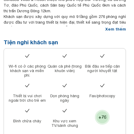
Tơ, đảo Phú Quốc, cách Sân bay Quốc tế Phú Quốc 6km và cách
thị trấn Dương Đông 12km.
Khách sạn được xây dựng với quy mô 9 tầng gồm 276 phòng nghỉ
được đầu tư với trang thiết bị hiện đại, thiết kế sang trọng đạt tiêu
chuẩn 5 sao. Bên cạnh đó là chuỗi nhà hàng chuyên phục vụ ẩm
Xem thêm
thực theo phong cách Âu - Á và những món ăn mang đậm nét ẩm
thực vùng biển. Phòng tiệc, hội nghị hiện đại với sức chứa từ 40 –
Tiện nghi khách sạn
450 khách. Khu vui chơi giải trí, chăm sóc sức khoẻ, Spa, Karaoke,
Bar - Café và Hồ bơi thông minh, sân tennis...cùng với đội ngũ nhân
viên phục vụ chuyên nghiệp, nhiệt tình và giàu lòng mến khách.
Khách sạn Mường Thanh Luxury Phú Quốc hứa hẹn sẽ là điểm nghỉ
Wi-fi có ở các phòng
Quán cà phê (trong
Bãi đậu xe tiếp cận
dưỡng đẳng cấp và sang trọng cho khách du lịch trong và ngoài
khách sạn và miễn
khuôn viên)
người khuyết tật
nước khi đến với đảo ngọc Phú Quốc.
phí.
Thiết bị vui chơi
Dọn phòng hàng
Fax/photocopy
ngoài trời cho trẻ em
ngày
+76
Bình chữa cháy
Khu vực xem
TV/sảnh chung