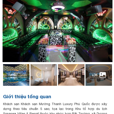
+35
Giới thiệu tổng quan
Khách sạn Khách sạn Mường Thanh Luxury Phú Quốc được xây
dựng theo tiêu chuẩn 5 sao, tọa lạc trong Khu tổ hợp du lịch
Sonasea Villas & Resort thuộc khu phức hợp Bãi Trường, xã Dương