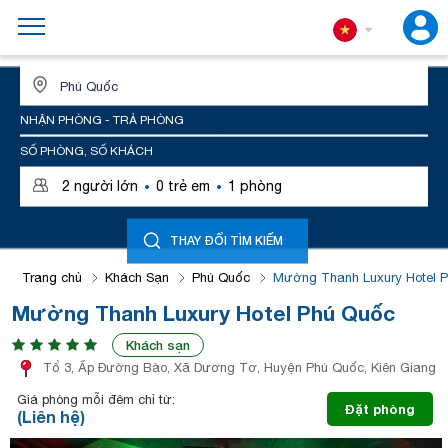
ĐỊA ĐIỂM HOẶC TÊN KHÁCH SẠN
NHẬN PHÒNG - TRẢ PHÒNG
SỐ PHÒNG, SỐ KHÁCH
·
·
2
người lớn
0
trẻ em
1
phòng
THAY ĐỔI TÌM KIẾM
Trang chủ
Khách Sạn
Phú Quốc
Mường Thanh Luxury Hotel 
Mường Thanh Luxury Hotel Phú Quốc
Khách sạn
Tổ 3, Ấp Đường Bào, Xã Dương Tơ, Huyện Phú Quốc, Kiên Giang
Giá phòng mỗi đêm chỉ từ:
Đặt phòng
(Liên hệ)