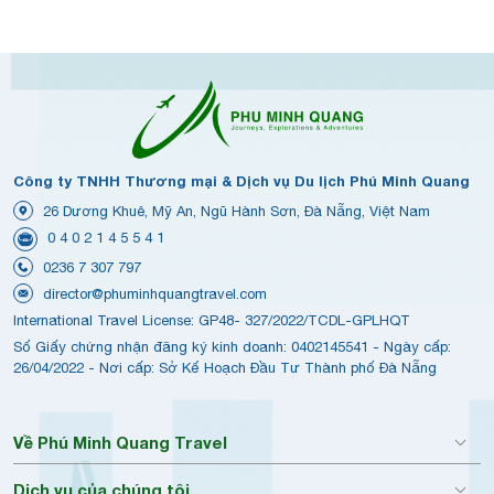
Công ty TNHH Thương mại & Dịch vụ Du lịch Phú Minh Quang
26 Dương Khuê, Mỹ An, Ngũ Hành Sơn, Đà Nẵng, Việt Nam
0 4 0 2 1 4 5 5 4 1
0236 7 307 797
director@phuminhquangtravel.com
International Travel License: GP48- 327/2022/TCDL-GPLHQT
Số Giấy chứng nhận đăng ký kinh doanh: 0402145541 - Ngày cấp:
26/04/2022 - Nơi cấp: Sở Kế Hoạch Đầu Tư Thành phố Đà Nẵng
Về Phú Minh Quang Travel
Dịch vụ của chúng tôi