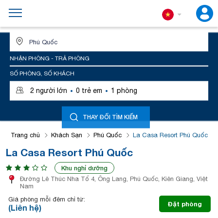
ĐỊA ĐIỂM HOẶC TÊN KHÁCH SẠN
NHẬN PHÒNG - TRẢ PHÒNG
SỐ PHÒNG, SỐ KHÁCH
·
·
2
người lớn
0
trẻ em
1
phòng
THAY ĐỔI TÌM KIẾM
Trang chủ
Khách Sạn
Phú Quốc
La Casa Resort Phú Quốc
La Casa Resort Phú Quốc
Khu nghỉ dưỡng
Đường Lê Thúc Nha Tổ 4, Ông Lang, Phú Quốc, Kiên Giang, Việt
Nam
Giá phòng mỗi đêm chỉ từ:
Đặt phòng
(Liên hệ)