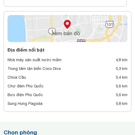
Địa điểm nổi bật
Nhà máy sản xuất nước mắm
4,8 km
Trung tâm lặn biển Coco Dive
5,3 km
Chùa Cầu
5,4 km
Chợ đêm Phú Quốc
5,6 km
Bưu điện Phú Quốc
5,6 km
Sung Hung Pagoda
5,8 km
Chọn phòng