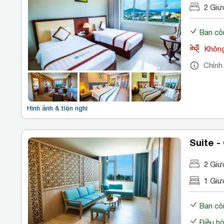
2 Giư
Ban cô
Không
Chính
Hình ảnh & tiện nghi
Suite -
2 Giư
1 Giư
Ban cô
Điều h