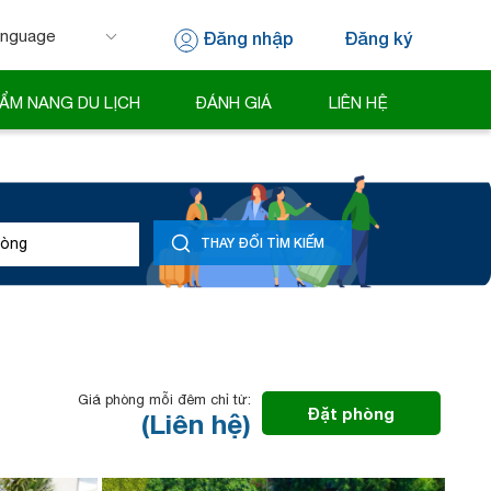
Đăng nhập
Đăng ký
 by
Translate
ẨM NANG DU LỊCH
ĐÁNH GIÁ
LIÊN HỆ
òng
THAY ĐỔI TÌM KIẾM
Giá phòng mỗi đêm chỉ từ:
Đặt phòng
(Liên hệ)