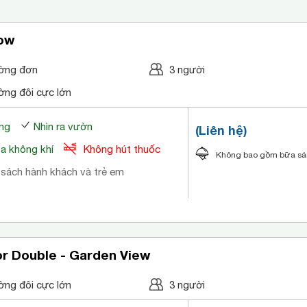
ow
ờng đơn
3 người
ờng đôi cực lớn
ng
Nhìn ra vườn
(Liên hệ)
òa không khí
Không hút thuốc
Không bao gồm bữa s
 sách hành khách và trẻ em
or Double - Garden View
ờng đôi cực lớn
3 người