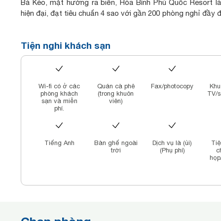
Bà Kèo, mặt hướng ra biển, Hòa Bình Phú Quốc Resort là
hiện đại, đạt tiêu chuẩn 4 sao với gần 200 phòng nghỉ đầy 
Resort nhất định sẽ là lựa chọn lý tưởng của Quý khách 
này.
Tiện nghi khách sạn
Wi-fi có ở các
Quán cà phê
Fax/photocopy
Khu
phòng khách
(trong khuôn
TV/s
sạn và miễn
viên)
phí.
Tiếng Anh
Bàn ghế ngoài
Dịch vụ là (ủi)
Tiê
trời
(Phụ phí)
c
họp