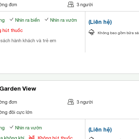
ờng đơn
3 người
ng
Nhìn ra biển
Nhìn ra vườn
(Liên hệ)
 hút thuốc
Không bao gồm bữa s
 sách hành khách và trẻ em
 Garden View
ờng đơn
3 người
ờng đôi cực lớn
ng
Nhìn ra vườn
(Liên hệ)
òa không khí
Không hút thuốc