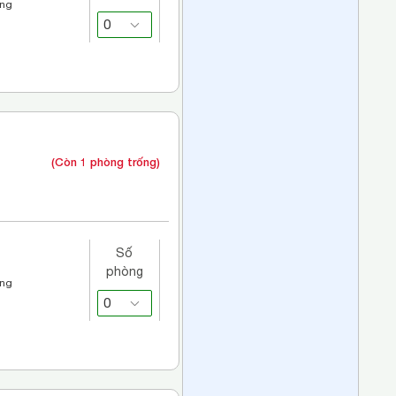
áng
(Còn 1 phòng trống)
Số
phòng
áng