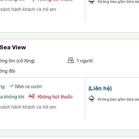
Không bao gồm bữa s
 sách hành khách và trẻ em
 Sea View
̀ng lớn (cỡ King)
1 người
ờng đôi
ng
Nhìn ra vườn
(Liên hệ)
òa không khí
Không hút thuốc
Không bao gồm bữa s
 sách hành khách và trẻ em