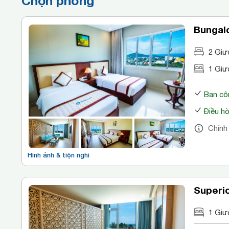
Chọn phòng
Bungal
2 Giư
1 Giư
Ban cô
Điều h
Chính
Hình ảnh & tiện nghi
Superi
1 Giư