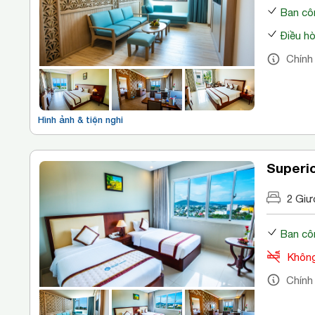
Ban cô
Điều h
Chính
Hình ảnh & tiện nghi
Superio
2 Giư
Ban cô
Không
Chính