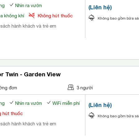
ng
Nhìn ra vườn
(Liên hệ)
òa không khí
Không hút thuốc
Không bao gồm bữa s
 sách hành khách và trẻ em
r Twin - Garden View
ờng đơn
3 người
ng
Nhìn ra vườn
WiFi miễn phí
(Liên hệ)
 hút thuốc
Không bao gồm bữa s
 sách hành khách và trẻ em