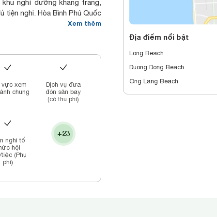
 khu nghỉ dưỡng khang trang,
đủ tiện nghi. Hòa Bình Phú Quốc
khi đến hòn đảo ngọc xinh đẹp
Xem thêm
Địa điểm nổi bật
Long Beach
Duong Dong Beach
Ong Lang Beach
 vực xem
Dịch vụ đưa
ảnh chung
đón sân bay
(có thu phí)
+23
̣n nghi tổ
hức hội
/tiệc (Phụ
phí)