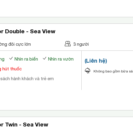
r Double - Sea View
ờng đôi cực lớn
3 người
ng
Nhìn ra biển
Nhìn ra vườn
(Liên hệ)
 hút thuốc
Không bao gồm bữa s
 sách hành khách và trẻ em
r Twin - Sea View