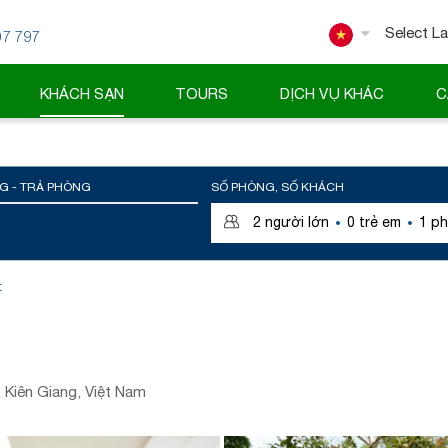
07 797
Powered
KHÁCH SẠN
TOURS
DỊCH VỤ KHÁC
C
G - TRẢ PHÒNG
SỐ PHÒNG, SỐ KHÁCH
·
·
2
người lớn
0
trẻ em
1
ph
t
Kiên Giang, Việt Nam