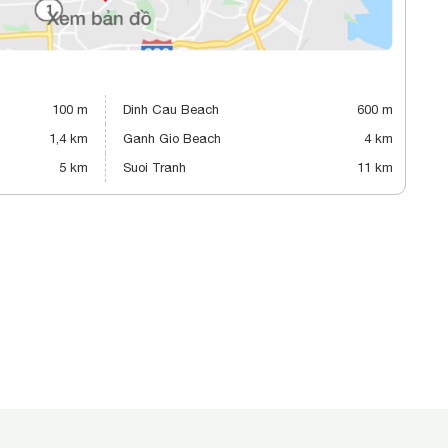
100 m
Dinh Cau Beach
600 m
1,4 km
Ganh Gio Beach
4 km
5 km
Suoi Tranh
11 km