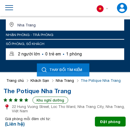
ĐỊA ĐIỂM HOẶC TÊN KHÁCH SẠN
NHẬN PHÒNG - TRẢ PHÒNG
SỐ PHÒNG, SỐ KHÁCH
·
·
2
người lớn
0
trẻ em
1
phòng
THAY ĐỔI TÌM KIẾM
Trang chủ
Khách Sạn
Nha Trang
The Potique Nha Trang
The Potique Nha Trang
Khu nghỉ dưỡng
22 Hung Vuong Street, Loc Tho Ward, Nha Trang City, Nha Trang,
Việt Nam
Giá phòng mỗi đêm chỉ từ:
Đặt phòng
(Liên hệ)