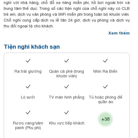
nghỉ với nhà hàng, chỗ đỗ xe riêng miễn phí, hồ bơi ngoài trời và
trung tâm thể dục. Trong số các tiện nghi của chỗ nghỉ này có CLB
trẻ em, dịch vụ văn phòng và WiFi miễn phí trong toàn bộ khuôn viên.
Chỗ nghỉ cung cấp dịch vụ lễ tân 24 giờ, dịch vụ phòng và dịch vụ
thu đổi ngoại tệ cho khách.
Phòng nghỉ gắn máy điều hòa tại Potique Hotel có bàn làm việc, ấm
Xem thêm
đun nước, minibar, két an toàn, TV màn hình phẳng và phòng tắm
riêng với vòi sen. Tất cả các phòng đều được trang bị ga trải
Tiện nghi khách sạn
giường và khăn tắm.
Chỗ nghỉ phục vụ bữa sáng kiểu lục địa hoặc bữa sáng buffet.
Potique Hotel có sân hiên.
Các điểm tham quan nổi tiếng gần khách sạn này bao gồm Tháp
Ra trải giường
Quán cà phê (trong
Nhìn Ra Biển
Trầm Hương, Quảng trường 2/4 và trung tâm mua sắm Nha Trang
khuôn viên)
Centre. Sân bay gần nhất là sân bay quốc tế Cam Ranh, nằm trong
bán kính 26 km từ Potique Hotel.
Đây là khu vực ở Nha Trang mà khách yêu thích, theo các đánh giá
độc lập.
Lò sưởi
TV màn hình phẳng
Tủ hoặc phòng để
quần áo
+38
Rượu vang/sâm
Khu vực tiếp khách
panh (Phụ phí)