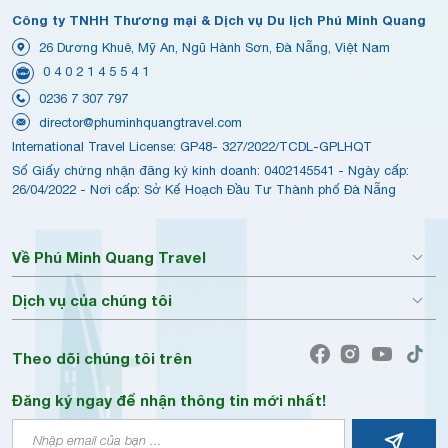
Công ty TNHH Thương mại & Dịch vụ Du lịch Phú Minh Quang
26 Dương Khuê, Mỹ An, Ngũ Hành Sơn, Đà Nẵng, Việt Nam
0 4 0 2 1 4 5 5 4 1
0236 7 307 797
director@phuminhquangtravel.com
International Travel License: GP48- 327/2022/TCDL-GPLHQT
Số Giấy chứng nhận đăng ký kinh doanh: 0402145541 - Ngày cấp:
26/04/2022 - Nơi cấp: Sở Kế Hoạch Đầu Tư Thành phố Đà Nẵng
Về Phú Minh Quang Travel
Dịch vụ của chúng tôi
Theo dõi chúng tôi trên
Đăng ký ngay để nhận thông tin mới nhất!