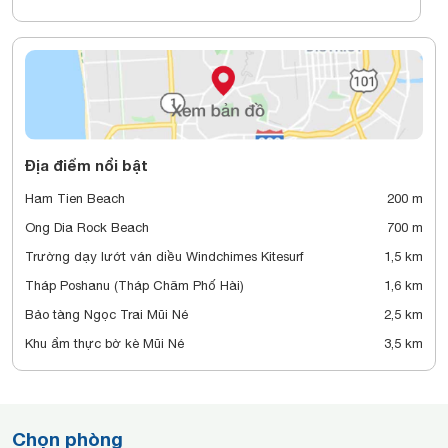
Địa điểm nổi bật
Ham Tien Beach
200 m
Ong Dia Rock Beach
700 m
Trường dạy lướt ván diều Windchimes Kitesurf
1,5 km
Tháp Poshanu (Tháp Chăm Phố Hài)
1,6 km
Bảo tàng Ngọc Trai Mũi Né
2,5 km
Khu ẩm thực bờ kè Mũi Né
3,5 km
Chọn phòng