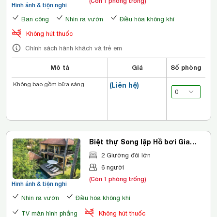
(Còn 1 phòng trống)
Hình ảnh & tiện nghi
Ban công
Nhìn ra vườn
Điều hòa không khí
Không hút thuốc
Chính sách hành khách và trẻ em
Mô tả
Giá
Số phòng
Không bao gồm bữa sáng
(Liên hệ)
Biệt thự Song lập Hồ bơi Gia
đình Hai phòng ngủ
2 Giường đôi lớn
6 người
(Còn 1 phòng trống)
Hình ảnh & tiện nghi
Nhìn ra vườn
Điều hòa không khí
TV màn hình phẳng
Không hút thuốc