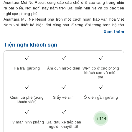
Anantara Mui Ne Resort cung cấp các chỗ ở 5 sao sang trọng nhìn
ra bãi biển. Nơi nghỉ này nằm trên Bãi biển Mũi Né và có các tiện
nghi spa phong phú.
Anantara Mui Ne Resort pha trộn một cách hoàn hảo văn hóa Việt
Nam với thiết kế hiện đại cũng như đương đại trong toàn bộ tòa
nhà.
Xem thêm
Các phòng tại đây đều có các loại gối cho khách chọn, vòi sen, bồn
tắm bằng đá cực lớn, két an toàn và minibar.
Tiện nghi khách sạn
Quý khách có thể thư giãn tại spa với đủ loại liệu pháp spa, mát-xa
và trị liệu. Nơi đây có các tiện nghi như phòng tập thể dục nhìn ra
khu vườn yên tĩnh và quý khách có thể ra ngoài để khám phá làng
chài Mũi Né.
Ra trải giường
Ấm đun nước điện
Wi-fi có ở các phòng
Nhà hàng của resort phục vụ các món ăn đúng kiểu với tầm nhìn
khách sạn và miễn
ngoạn mục ra khung cảnh biển. Thực đơn đặc biệt có thể được
phí.
chuẩn bị theo yêu cầu.
Quán cà phê (trong
Giấy vệ sinh
Ổ điện gần giường
khuôn viên)
+114
TV màn hình phẳng
Bãi đậu xe tiếp cận
người khuyết tật