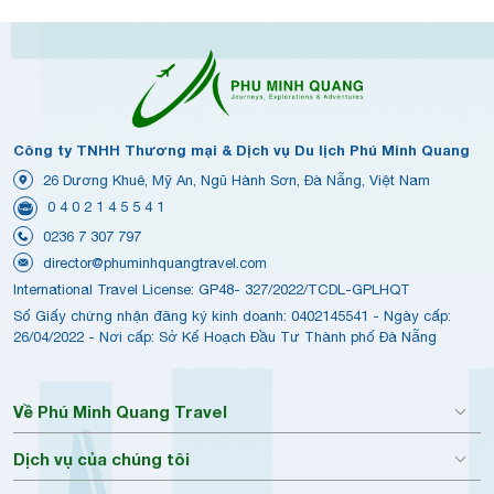
Công ty TNHH Thương mại & Dịch vụ Du lịch Phú Minh Quang
26 Dương Khuê, Mỹ An, Ngũ Hành Sơn, Đà Nẵng, Việt Nam
0 4 0 2 1 4 5 5 4 1
0236 7 307 797
director@phuminhquangtravel.com
International Travel License: GP48- 327/2022/TCDL-GPLHQT
Số Giấy chứng nhận đăng ký kinh doanh: 0402145541 - Ngày cấp:
26/04/2022 - Nơi cấp: Sở Kế Hoạch Đầu Tư Thành phố Đà Nẵng
Về Phú Minh Quang Travel
Dịch vụ của chúng tôi