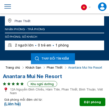
ĐỊA ĐIỂM HOẶC TÊN KHÁCH SẠN
NHẬN PHÒNG - TRẢ PHÒNG
SỐ PHÒNG, SỐ KHÁCH
·
·
2
người lớn
0
trẻ em
1
phòng
THAY ĐỔI TÌM KIẾM
Trang chủ
Khách Sạn
Phan Thiết
Anantara Mui Ne Resort
Anantara Mui Ne Resort
Khu nghỉ dưỡng
12A Nguyễn Đình Chiểu, Hàm TIên, Phan Thiết, Bình Thuận, Việt
Nam
Giá phòng mỗi đêm chỉ từ:
Đặt phòng
(Liên hệ)