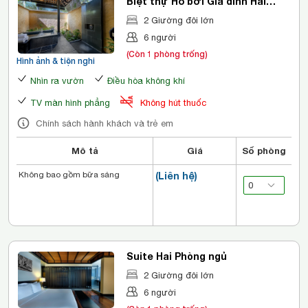
Biệt thự Hồ bơi Gia đình Hai
phòng ngủ
2 Giường đôi lớn
6 người
(Còn 1 phòng trống)
Hình ảnh & tiện nghi
Nhìn ra vườn
Điều hòa không khí
TV màn hình phẳng
Không hút thuốc
Chính sách hành khách và trẻ em
Mô tả
Giá
Số phòng
Không bao gồm bữa sáng
(Liên hệ)
Suite Hai Phòng ngủ
2 Giường đôi lớn
6 người