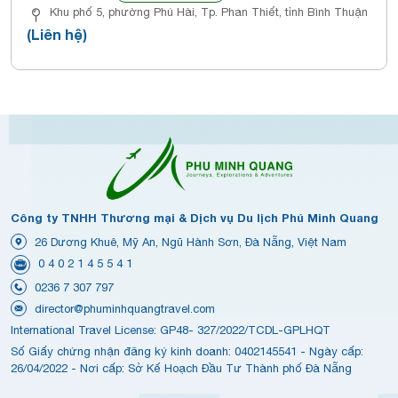
Khu phố 5, phường Phú Hài, Tp. Phan Thiết, tỉnh Bình Thuận
(Liên hệ)
Công ty TNHH Thương mại & Dịch vụ Du lịch Phú Minh Quang
26 Dương Khuê, Mỹ An, Ngũ Hành Sơn, Đà Nẵng, Việt Nam
0 4 0 2 1 4 5 5 4 1
0236 7 307 797
director@phuminhquangtravel.com
International Travel License: GP48- 327/2022/TCDL-GPLHQT
Số Giấy chứng nhận đăng ký kinh doanh: 0402145541 - Ngày cấp:
26/04/2022 - Nơi cấp: Sở Kế Hoạch Đầu Tư Thành phố Đà Nẵng