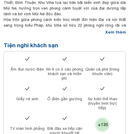
Thiết, Bình Thuận. Khu Villa tọa lạc trên bãi biển xinh đẹp giữa dải
Mũi Né, hưởng trọn vẹn phong cảnh tuyệt vời của đại dương lấp
lánh và bờ vịnh Mũi Né độc đáo.
Hòa trộn giữa phong cách kiến trúc nhiệt đới hiện đại và nội thất
sang trọng kiểu Pháp, khu Villa sở hữu 22 phòng nghỉ rộng rãi và
một phòng Suite. Tất cả các phòng nghỉ của Villa đều có ban công
Xem thêm
hướng ra khu vườn xanh mát và được thiết kế nội thất với những
màu sắc rực rỡ của thiên nhiên.
Tiện nghi khách sạn
Tại Villa Aria Mũi Né, chúng tôi quan tâm đến sức khỏe và cảm giác
thoải mái của Khách hàng. Đó là lý do tất cả những vật dụng trong
phòng đều được sử dụng các chất liệu tự nhiên một cách tối đa.
Chúng tôi cũng sử dụng nguồn điện được lấy từ năng lượng mặt
Ấm đun nước điện
Wi-fi có ở các phòng
Quán cà phê (trong
trời. Và nhà bếp của chúng tôi thì phục vụ rất nhiều những món ăn
khách sạn và miễn
khuôn viên)
hấp dẫn và độc đáo của miền biển Phan Thiết, với hầu hết những
phí.
nguyên liệu được trồng không có hóa chất, và tất cả đều có nguồn
gốc từ địa phương.
Khu Villa thật sự là một chốn thiên đường nhỏ của chúng tôi. Và
Giấy vệ sinh
Ổ điện gần giường
Sự kiện thể thao
chúng tôi chắc chắn đây cũng sẽ là một trải nghiệm khó quên dành
(truyền hình trực
cho bạn.
tiếp)
+126
TV màn hình phẳng
Bãi đậu xe tiếp cận
người khuyết tật