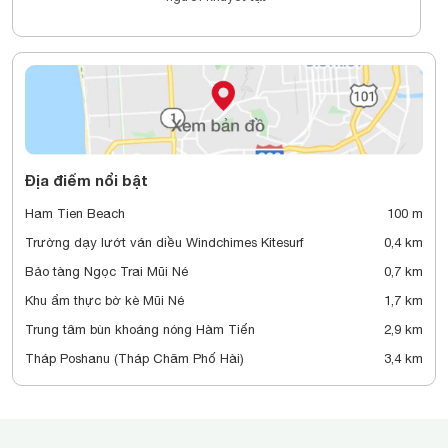
Địa điểm nổi bật
Ham Tien Beach
100 m
Trường dạy lướt ván diều Windchimes Kitesurf
0,4 km
Bảo tàng Ngọc Trai Mũi Né
0,7 km
Khu ẩm thực bờ kè Mũi Né
1,7 km
Trung tâm bùn khoáng nóng Hàm Tiến
2,9 km
Tháp Poshanu (Tháp Chăm Phố Hài)
3,4 km