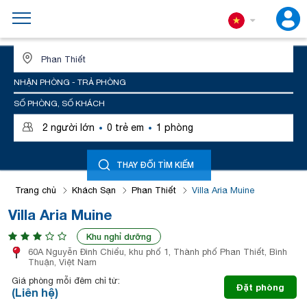
ĐỊA ĐIỂM HOẶC TÊN KHÁCH SẠN
NHẬN PHÒNG - TRẢ PHÒNG
SỐ PHÒNG, SỐ KHÁCH
·
·
2
người lớn
0
trẻ em
1
phòng
THAY ĐỔI TÌM KIẾM
Trang chủ
Khách Sạn
Phan Thiết
Villa Aria Muine
Villa Aria Muine
Khu nghỉ dưỡng
60A Nguyễn Đình Chiểu, khu phố 1, Thành phố Phan Thiết, Bình
Thuận, Việt Nam
Giá phòng mỗi đêm chỉ từ:
Đặt phòng
(Liên hệ)