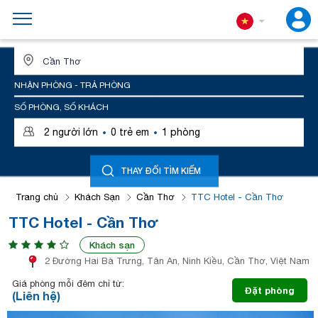
ĐỊA ĐIỂM HOẶC TÊN KHÁCH SẠN
NHẬN PHÒNG - TRẢ PHÒNG
SỐ PHÒNG, SỐ KHÁCH
·
·
2
người lớn
0
trẻ em
1
phòng
THAY ĐỔI TÌM KIẾM
Trang chủ
Khách Sạn
Cần Thơ
TTC Hotel - Cần Thơ
TTC Hotel - Cần Thơ
Khách sạn
2 Đường Hai Bà Trưng, Tân An, Ninh Kiều, Cần Thơ, Việt Nam
Giá phòng mỗi đêm chỉ từ:
Đặt phòng
(Liên hệ)