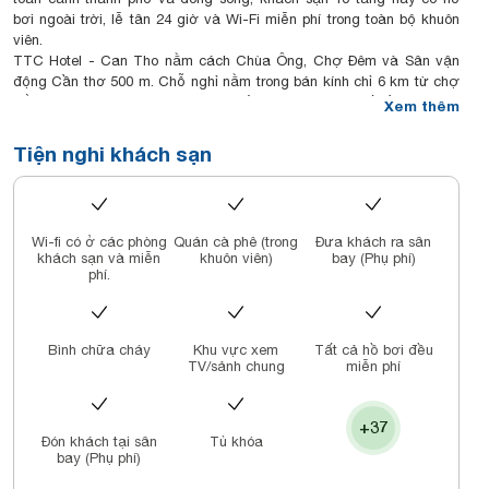
bơi ngoài trời, lễ tân 24 giờ và Wi-Fi miễn phí trong toàn bộ khuôn
viên.
TTC Hotel - Can Tho nằm cách Chùa Ông, Chợ Đêm và Sân vận
động Cần thơ 500 m. Chỗ nghỉ nằm trong bán kính chỉ 6 km từ chợ
nổi Cái Răng và 7 km từ sân bay Cần Thơ. Thành phố Hồ Chí Minh
Xem thêm
cách đó khoảng 3 giờ lái xe.
Phòng nghỉ lắp máy điều hòa tại đây có sàn lát gạch và được trang
Tiện nghi khách sạn
bị đầy đủ tiện nghi với tủ để quần áo, bàn làm việc, truyền hình cáp
và khu vực ghế ngồi. Trong phòng cũng có minibar và tiện nghi pha
trà/cà phê. Phòng tắm riêng được bố trí máy sấy tóc, áo choàng
tắm và đồ vệ sinh cá nhân miễn phí.
Wi-fi có ở các phòng
Quán cà phê (trong
Đưa khách ra sân
TTC Hotel - Can Tho có trung tâm dịch vụ doanh nhân, sòng bạc và
khách sạn và miễn
khuôn viên)
bay (Phụ phí)
hộp đêm. Du khách có thể tận hưởng buổi tiệc nướng/karaoke tại
phí.
khuôn viên hoặc thư giãn với dịch vụ mát-xa tại spa. Dịch vụ giữ
hành lý, dịch vụ giặt là và tiện nghi tổ chức tiệc/hội họp được cung
cấp theo yêu cầu.
Bình chữa cháy
Khu vực xem
Tất cả hồ bơi đều
Nhà hàng TTC trong khuôn viên phục vụ các món ăn Á-Âu ngon từ
TV/sảnh chung
miễn phí
06:00 đến 22:00 hàng ngày. Một loạt các loại cocktail, bia và rượu
vang được phục vụ tại quán Alfresco Cafe, nơi có tầm nhìn ra toàn
cảnh dòng sông.
+37
Đón khách tại sân
Tủ khóa
bay (Phụ phí)