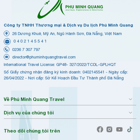
Công ty TNHH Thương mại & Dịch vụ Du lịch Phú Minh Quang
26 Dương Khuê, Mỹ An, Ngũ Hành Sơn, Đà Nẵng, Việt Nam
0 4 0 2 1 4 5 5 4 1
0236 7 307 797
director@phuminhquangtravel.com
International Travel License: GP48- 327/2022/TCDL-GPLHQT
Số Giấy chứng nhận đăng ký kinh doanh: 0402145541 - Ngày cấp:
26/04/2022 - Nơi cấp: Sở Kế Hoạch Đầu Tư Thành phố Đà Nẵng
Về Phú Minh Quang Travel
Dịch vụ của chúng tôi
Theo dõi chúng tôi trên