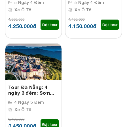
5 Ngày 4 Đêm
5 Ngày 4 Đêm
- Hội An - Bà Nà
- Hội An - Bà Nà
Hills Cầu Vàng - Núi
Xe Ô Tô
Hills Cầu Vàng - Huế
Xe Ô Tô
Thần tài - Cù Lao
- Cù Lao Chàm
4.550.000
4.450.000
Chàm
Đặt tour
Đặt tour
4.250.000đ
4.150.000đ
Tour Đà Nẵng: 4
ngày 3 đêm: Sơn
Trà - Ngũ Hành Sơn
4 Ngày 3 Đêm
- Hội An - Bà Nà
Hills Cầu Vàng - Núi
Xe Ô Tô
Thần Tài
3.750.000
Đặt tour
3.450.000đ