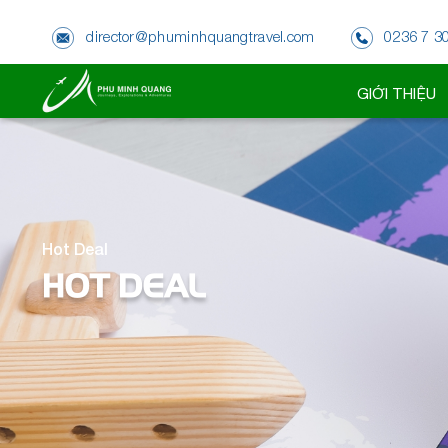
director@phuminhquangtravel.com
0236 7 3
GIỚI THIỆU
Hot Deal
HOT DEAL