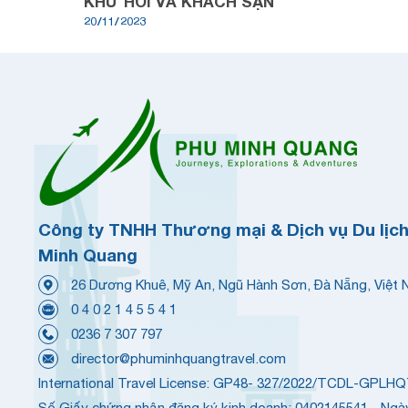
KHỨ HỒI VÀ KHÁCH SẠN
20/11/2023
Công ty TNHH Thương mại & Dịch vụ Du lịc
Minh Quang
26 Dương Khuê, Mỹ An, Ngũ Hành Sơn, Đà Nẵng, Việt
0 4 0 2 1 4 5 5 4 1
0236 7 307 797
director@phuminhquangtravel.com
International Travel License: GP48- 327/2022/TCDL-GPLH
Số Giấy chứng nhận đăng ký kinh doanh: 0402145541 - Ngà