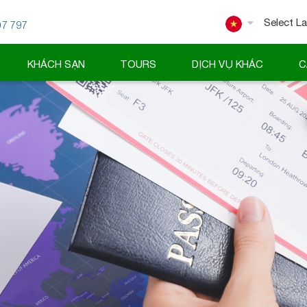
07 797
Powered
KHÁCH SẠN
TOURS
DỊCH VỤ KHÁC
C