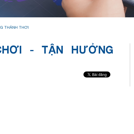
NG THẢNH THƠI
CHƠI - TẬN HƯỞNG