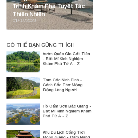
Trình Khám Phá Tuyệt Tác
Thiên Nhiên
01/07/2023
CÓ THỂ BẠN CŨNG THÍCH
Vườn Quốc Gia Cát Tiên
- Bật Mí Kinh Nghiệm
Khám Phá Từ A - Z
Tam Cốc Ninh Bình -
Cảnh Sắc Thơ Mộng
Động Lòng Người
Hồ Cấm Sơn Bắc Giang -
Bật Mí Kinh Nghiệm Khám
Phá Từ A - Z
Khu Du Lịch Cổng Trời
Đông Giang - Cẩm Nang