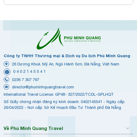
Công ty TNHH Thương mại & Dịch vụ Du lịch Phú Minh Quang
26 Dương Khuê, Mỹ An, Ngũ Hành Sơn, Đà Nẵng, Việt Nam
0 4 0 2 1 4 5 5 4 1
0236 7 307 797
director@phuminhquangtravel.com
International Travel License: GP48- 327/2022/TCDL-GPLHQT
Số Giấy chứng nhận đăng ký kinh doanh: 0402145541 - Ngày cấp:
26/04/2022 - Nơi cấp: Sở Kế Hoạch Đầu Tư Thành phố Đà Nẵng
Về Phú Minh Quang Travel