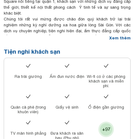
Square nổi tiếng tại quận 1, khách sạn với những dịch vụ đẳng cấp
thế giới, thiết kế nội thất phong cách Ý tinh tế và sự sang trọng
khác biệt.
Chúng tôi rất vui mừng được chào đón quý khách trở lại trải
nghiệm những kỳ nghỉ dưỡng xa hoa giữa lòng Sài Gòn. Với các
dịch vụ chuyên nghiệp, tiện nghi hiện đại, ẩm thực đẳng cấp quốc
tế và không gian lộng lẫy sang trọng, hãy một lần nữa tận hưởng
Xem thêm
những giây phút nghỉ ngơi trọn vẹn tại The Reverie Saigon.
Hơn cả sự kỳ vọng là một nơi mang vẻ đẹp rực rỡ và hiện đại,
Tiện nghi khách sạn
khách sạn The Reverie Saigon tọa lạc trên tầng cao mang đến
khung cảnh tuyệt đẹp của thành phố mà khó có nơi nào sánh kịp.
Chỉ có một Sài Gòn, và cũng chỉ có một The Reverie – độc nhất tại
một trong những điểm đến năng động và đầy màu sắc nhất của
Ra trải giường
Ấm đun nước điện
Wi-fi có ở các phòng
Đông Nam Á. Quý khách chưa từng thấy hoặc trải nghiệm nơi nào
khách sạn và miễn
như thế ở Việt Nam trước đây…
phí.
Quán cà phê (trong
Giấy vệ sinh
Ổ điện gần giường
khuôn viên)
+97
TV màn hình phẳng
Đưa khách ra sân
bay (Phụ phí)