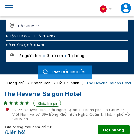
ĐỊA ĐIỂM HOẶC TÊN KHÁCH SẠN
NHẬN PHÒNG - TRẢ PHÒNG
SỐ PHÒNG, SỐ KHÁCH
·
·
2
người lớn
0
trẻ em
1
phòng
THAY ĐỔI TÌM KIẾM
Trang chủ
Khách Sạn
Hồ Chí Minh
The Reverie Saigon Hotel
The Reverie Saigon Hotel
Khách sạn
22-36 Nguyễn Huệ, Bến Nghé, Quận 1, Thành phố Hồ Chí Minh,
Việt Nam và 57-69F Đồng Khởi, Bến Nghé, Quận 1, Thành phố Hồ
Chí Minh
Giá phòng mỗi đêm chỉ từ:
Đặt phòng
(Liên hệ)