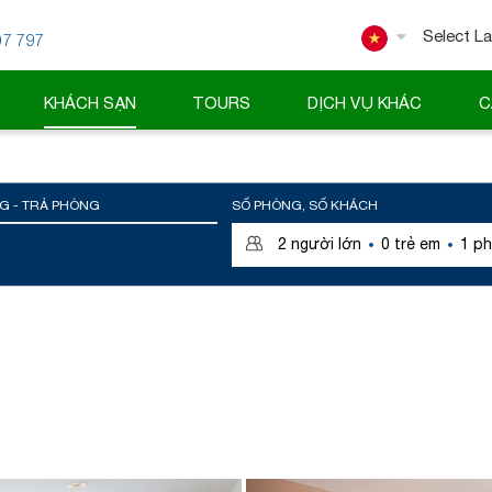
07 797
Powered
KHÁCH SẠN
TOURS
DỊCH VỤ KHÁC
C
G - TRẢ PHÒNG
SỐ PHÒNG, SỐ KHÁCH
·
·
2
người lớn
0
trẻ em
1
ph