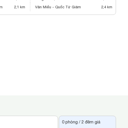
am
2,1 km
Văn Miếu - Quốc Tử Giám
2,4 km
0
phòng /
2
đêm giá