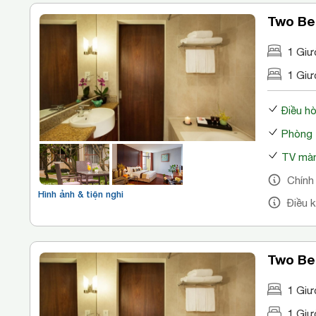
Two Be
1 Giư
1 Giư
Điều h
Phòng 
TV màn
Chính
Hình ảnh & tiện nghi
Điều 
Two Be
1 Giư
1 Giư