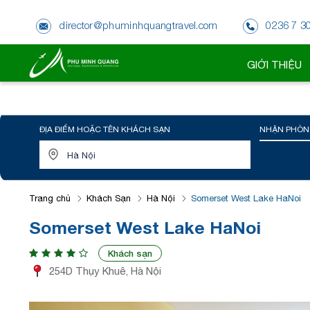
director@phuminhquangtravel.com
0236 7 3
GIỚI THIỆU
ĐỊA ĐIỂM HOẶC TÊN KHÁCH SẠN
NHẬN PHÒN
Trang chủ
Khách Sạn
Hà Nội
Somerset West Lake HaNoi
Somerset West Lake HaNoi
Khách sạn
254D Thụy Khuê, Hà Nội