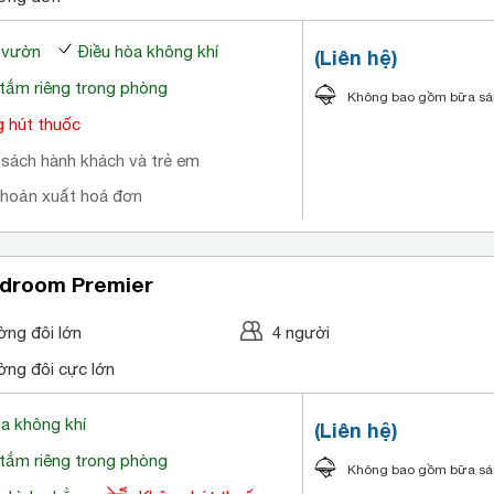
a vườn
Điều hòa không khí
(Liên hệ)
tắm riêng trong phòng
Không bao gồm bữa s
 hút thuốc
 sách hành khách và trẻ em
khoản xuất hoá đơn
droom Premier
ờng đôi lớn
4 người
ờng đôi cực lớn
òa không khí
(Liên hệ)
tắm riêng trong phòng
Không bao gồm bữa s