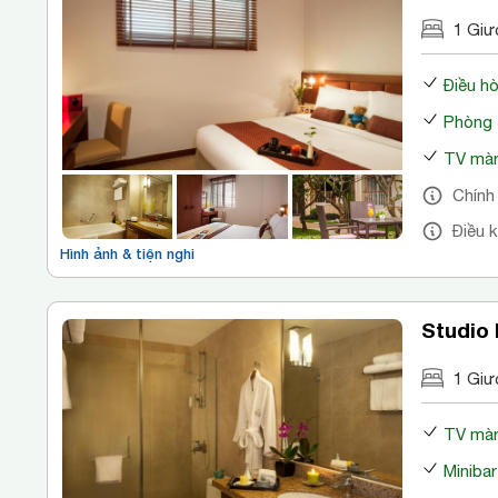
1 Giư
Điều h
Phòng 
TV màn
Chính
Điều 
Hình ảnh & tiện nghi
Studio
1 Giư
TV màn
Minibar