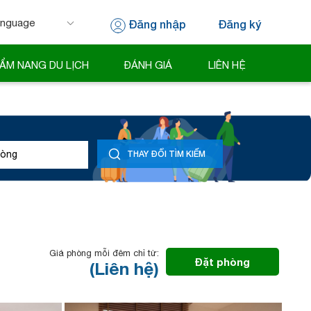
Đăng nhập
Đăng ký
 by
Translate
ẨM NANG DU LỊCH
ĐÁNH GIÁ
LIÊN HỆ
òng
THAY ĐỔI TÌM KIẾM
Giá phòng mỗi đêm chỉ từ:
Đặt phòng
(Liên hệ)