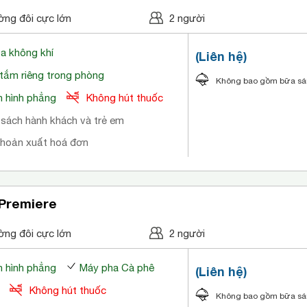
ờng đôi cực lớn
2 người
òa không khí
(Liên hệ)
tắm riêng trong phòng
Không bao gồm bữa s
 hình phẳng
Không hút thuốc
 sách hành khách và trẻ em
khoản xuất hoá đơn
 Premiere
ờng đôi cực lớn
2 người
 hình phẳng
Máy pha Cà phê
(Liên hệ)
Không hút thuốc
Không bao gồm bữa s