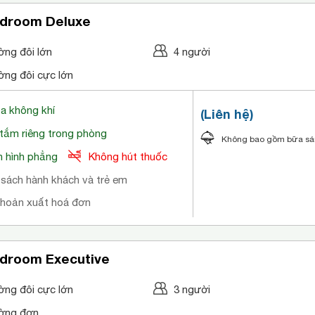
droom Deluxe
ờng đôi lớn
4 người
ờng đôi cực lớn
òa không khí
(Liên hệ)
tắm riêng trong phòng
Không bao gồm bữa s
 hình phẳng
Không hút thuốc
 sách hành khách và trẻ em
khoản xuất hoá đơn
droom Executive
ờng đôi cực lớn
3 người
ờng đơn