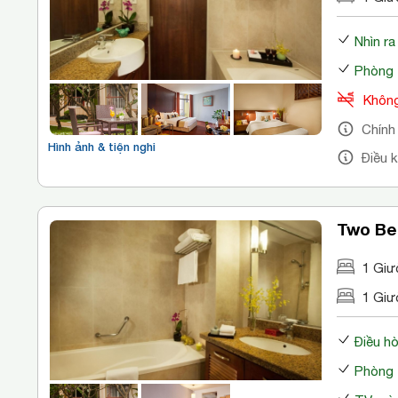
Nhìn r
Phòng 
Không
Chính
Hình ảnh & tiện nghi
Điều 
Two Be
1 Giư
1 Giư
Điều h
Phòng 