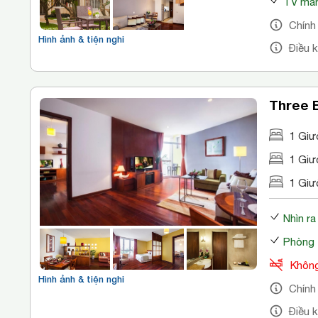
TV màn
Chính
Hình ảnh & tiện nghi
Điều 
Three 
1 Giư
1 Giư
1 Giư
Nhìn ra
Phòng 
Không
Hình ảnh & tiện nghi
Chính
Điều 