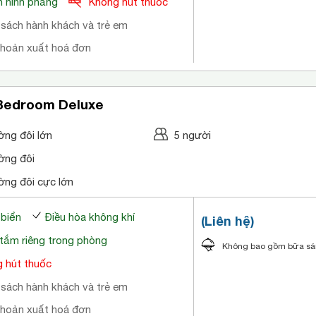
 hình phẳng
Không hút thuốc
 sách hành khách và trẻ em
khoản xuất hoá đơn
Bedroom Deluxe
ờng đôi lớn
5 người
ờng đôi
ờng đôi cực lớn
 biển
Điều hòa không khí
(Liên hệ)
tắm riêng trong phòng
Không bao gồm bữa s
 hút thuốc
 sách hành khách và trẻ em
khoản xuất hoá đơn