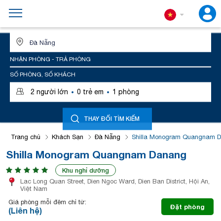
ĐỊA ĐIỂM HOẶC TÊN KHÁCH SẠN
NHẬN PHÒNG - TRẢ PHÒNG
SỐ PHÒNG, SỐ KHÁCH
·
·
2
người lớn
0
trẻ em
1
phòng
THAY ĐỔI TÌM KIẾM
Trang chủ
Khách Sạn
Đà Nẵng
Shilla Monogram Quangnam 
Shilla Monogram Quangnam Danang
Khu nghỉ dưỡng
Lac Long Quan Street, Dien Ngoc Ward, Dien Ban District, Hội An,
Việt Nam
Giá phòng mỗi đêm chỉ từ:
Đặt phòng
(Liên hệ)