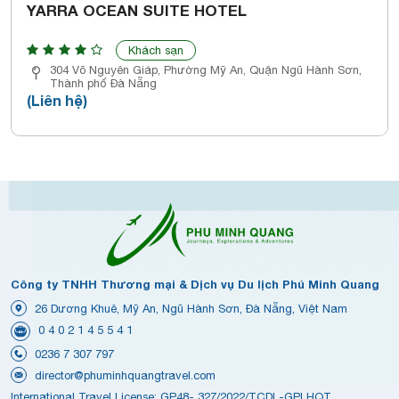
YARRA OCEAN SUITE HOTEL
Khách sạn
304 Võ Nguyên Giáp, Phường Mỹ An, Quận Ngũ Hành Sơn,
Thành phố Đà Nẵng
(Liên hệ)
Công ty TNHH Thương mại & Dịch vụ Du lịch Phú Minh Quang
26 Dương Khuê, Mỹ An, Ngũ Hành Sơn, Đà Nẵng, Việt Nam
0 4 0 2 1 4 5 5 4 1
0236 7 307 797
director@phuminhquangtravel.com
International Travel License: GP48- 327/2022/TCDL-GPLHQT