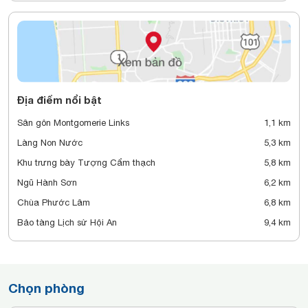
Địa điểm nổi bật
Sân gôn Montgomerie Links
1,1 km
Làng Non Nước
5,3 km
Khu trưng bày Tượng Cẩm thạch
5,8 km
Ngũ Hành Sơn
6,2 km
Chùa Phước Lâm
6,8 km
Bảo tàng Lịch sử Hội An
9,4 km
Chọn phòng