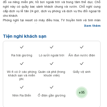
đỗ xe riêng miễn phí, hồ bơi ngoài trời và trung tâm thể dục. Chỗ
nghỉ này có quầy bar, sảnh khách chung và vườn. Chỗ nghỉ cung
cấp dịch vụ lễ tân 24 giờ, dịch vụ phòng và dịch vụ thu đổi ngoại tệ
cho khách.
Phòng nghỉ tại resort có máy điều hòa, TV truyền hình vệ tinh màn
hình phẳng, minibar, ấm đun nước, vòi xịt/chậu rửa vệ sinh, áo
Xem thêm
choàng tắm và bàn làm việc. Mỗi phòng đều được trang bị ga trải
giường và khăn tắm.
Tiện nghi khách sạn
Shilla Monogram Quangnam phục vụ bữa sáng kiểu lục địa hoặc
bữa sáng kiểu Mỹ.
Nơi đây cung cấp chỗ nghỉ 5 sao với phòng xông hơi khô và sân
hiên.
Ra trải giường
Lò sưởi ngoài trời
Ấm đun nước điện
Tại đây cũng có trung tâm dịch vụ doanh nhân và CLB trẻ em trong
khuôn viên.
Wi-fi có ở các phòng
Quán cà phê (trong
Giấy vệ sinh
khách sạn và miễn
khuôn viên)
phí.
+95
Nhìn Ra Biển
Ổ điện gần giường