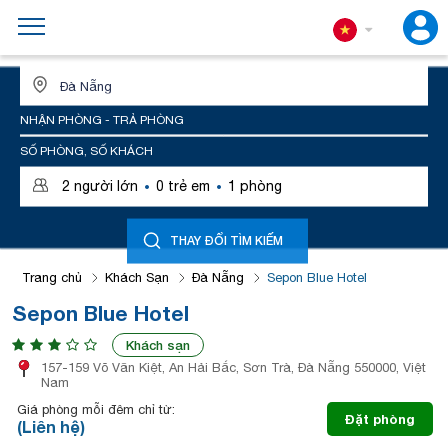
ĐỊA ĐIỂM HOẶC TÊN KHÁCH SẠN
NHẬN PHÒNG - TRẢ PHÒNG
SỐ PHÒNG, SỐ KHÁCH
·
·
2
người lớn
0
trẻ em
1
phòng
THAY ĐỔI TÌM KIẾM
Trang chủ
Khách Sạn
Đà Nẵng
Sepon Blue Hotel
Sepon Blue Hotel
Khách sạn
157-159 Võ Văn Kiệt, An Hải Bắc, Sơn Trà, Đà Nẵng 550000, Việt
Nam
Giá phòng mỗi đêm chỉ từ:
Đặt phòng
(Liên hệ)