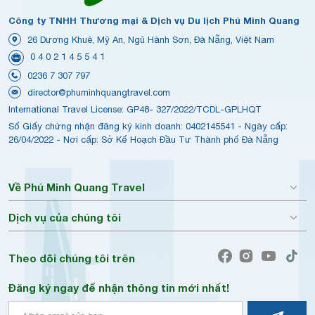
Công ty TNHH Thương mại & Dịch vụ Du lịch Phú Minh Quang
26 Dương Khuê, Mỹ An, Ngũ Hành Sơn, Đà Nẵng, Việt Nam
0 4 0 2 1 4 5 5 4 1
0236 7 307 797
director@phuminhquangtravel.com
International Travel License: GP48- 327/2022/TCDL-GPLHQT
Số Giấy chứng nhận đăng ký kinh doanh: 0402145541 - Ngày cấp:
26/04/2022 - Nơi cấp: Sở Kế Hoạch Đầu Tư Thành phố Đà Nẵng
Về Phú Minh Quang Travel
Dịch vụ của chúng tôi
Theo dõi chúng tôi trên
Đăng ký ngay để nhận thông tin mới nhất!