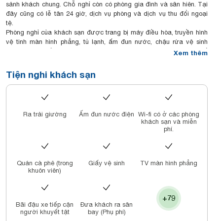
sảnh khách chung. Chỗ nghỉ còn có phòng gia đình và sân hiên. Tại
đây cũng có lễ tân 24 giờ, dịch vụ phòng và dịch vụ thu đổi ngoại
tệ.
Phòng nghỉ của khách sạn được trang bị máy điều hòa, truyền hình
vệ tinh màn hình phẳng, tủ lạnh, ấm đun nước, chậu rửa vệ sinh
(bidet), máy sấy tóc và bàn làm việc. Trong phòng còn có tủ để
Xem thêm
quần áo.
Khách sạn phục vụ bữa sáng tự chọn hoặc kiểu Mỹ.
Tiện nghi khách sạn
Sepon Blue Hotel nằm cách Bãi biển Mỹ Khê 400 m và Cầu tàu Tình
yêu 1,7 km. Sân bay gần nhất là sân bay quốc tế Đà Nẵng, cách đó
5 km, và chỗ nghỉ cung cấp dịch vụ đưa đón sân bay với một khoản
phụ phí.
Ra trải giường
Ấm đun nước điện
Wi-fi có ở các phòng
khách sạn và miễn
phí.
Quán cà phê (trong
Giấy vệ sinh
TV màn hình phẳng
khuôn viên)
+79
Bãi đậu xe tiếp cận
Đưa khách ra sân
người khuyết tật
bay (Phụ phí)