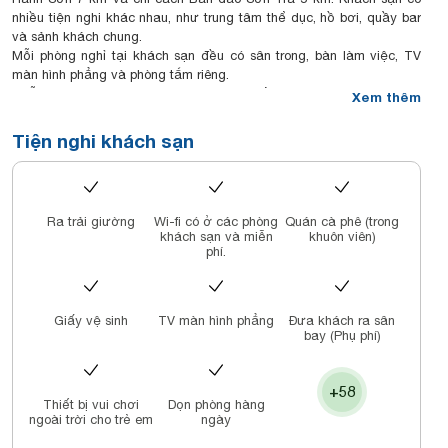
nhiều tiện nghi khác nhau, như trung tâm thể dục, hồ bơi, quầy bar
và sảnh khách chung.
Mỗi phòng nghỉ tại khách sạn đều có sân trong, bàn làm việc, TV
màn hình phẳng và phòng tắm riêng.
Chỗ nghỉ phục vụ bữa sáng tự chọn và kiểu lục địa hàng ngày.
Xem thêm
Tại Sel de Mer Hotel & Suites, du khách có thể thoải mái sử dụng
phòng xông hơi muối và phòng xông hơi ướt miễn phí.
Tiện nghi khách sạn
Khách sạn có bàn đặt tour, dịch vụ cho thuê xe hơi và trung tâm dịch
vụ doanh nhân, nơi có báo cho khách đọc.
Khách sạn cách Cầu Sông Hàn 2,2 km và Cầu tàu tình yêu 3,1 km.
Sân bay gần nhất là Sân bay Quốc tế Đà Nẵng, cách Sel de Mer
Ra trải giường
Wi-fi có ở các phòng
Quán cà phê (trong
Hotel & Suites 7 km và khách sạn cung cấp dịch vụ đưa đón sân
khách sạn và miễn
khuôn viên)
bay có tính phí.
phí.
Giấy vệ sinh
TV màn hình phẳng
Đưa khách ra sân
bay (Phụ phí)
+58
Thiết bị vui chơi
Dọn phòng hàng
ngoài trời cho trẻ em
ngày