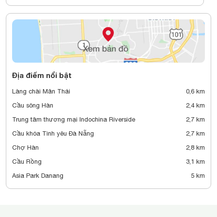
Địa điểm nổi bật
Làng chài Mân Thái
0,6 km
Cầu sông Hàn
2,4 km
Trung tâm thương mại Indochina Riverside
2,7 km
Cầu khóa Tình yêu Đà Nẵng
2,7 km
Chợ Hàn
2,8 km
Cầu Rồng
3,1 km
Asia Park Danang
5 km