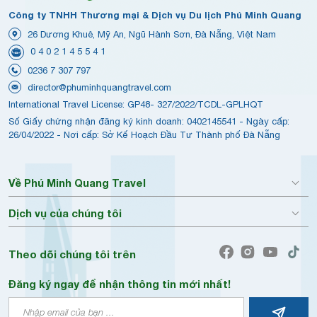
Công ty TNHH Thương mại & Dịch vụ Du lịch Phú Minh Quang
26 Dương Khuê, Mỹ An, Ngũ Hành Sơn, Đà Nẵng, Việt Nam
0 4 0 2 1 4 5 5 4 1
0236 7 307 797
director@phuminhquangtravel.com
International Travel License: GP48- 327/2022/TCDL-GPLHQT
Số Giấy chứng nhận đăng ký kinh doanh: 0402145541 - Ngày cấp:
26/04/2022 - Nơi cấp: Sở Kế Hoạch Đầu Tư Thành phố Đà Nẵng
Về Phú Minh Quang Travel
Dịch vụ của chúng tôi
Theo dõi chúng tôi trên
Đăng ký ngay để nhận thông tin mới nhất!