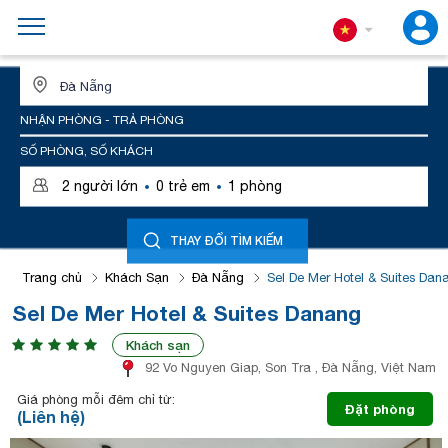
ĐỊA ĐIỂM HOẶC TÊN KHÁCH SẠN
NHẬN PHÒNG - TRẢ PHÒNG
SỐ PHÒNG, SỐ KHÁCH
·
·
2
người lớn
0
trẻ em
1
phòng
THAY ĐỔI TÌM KIẾM
Trang chủ
Khách Sạn
Đà Nẵng
Sel De Mer Hotel & Suites Dan
Sel De Mer Hotel & Suites Danang
Khách sạn
92 Vo Nguyen Giap, Son Tra , Đà Nẵng, Việt Nam
Giá phòng mỗi đêm chỉ từ:
Đặt phòng
(Liên hệ)