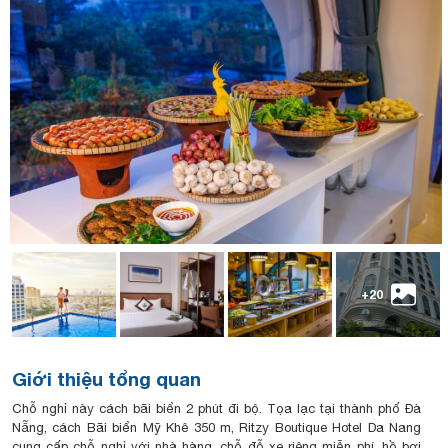
+20
Giới thiệu tổng quan
Chỗ nghỉ này cách bãi biển 2 phút đi bộ. Tọa lạc tại thành phố Đà
Nẵng, cách Bãi biển Mỹ Khê 350 m, Ritzy Boutique Hotel Da Nang
cung cấp chỗ nghỉ với nhà hàng, chỗ đỗ xe riêng miễn phí, hồ bơi