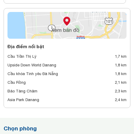
Địa điểm nổi bật
Cầu Trần Thị Lý
1,7 km
Upside Down World Danang
1,8 km
Cầu khóa Tình yêu Đà Nẵng
1,8 km
Cầu Rồng
2,1 km
Bảo Tàng Chăm
2,3 km
Asia Park Danang
2,4 km
Chọn phòng