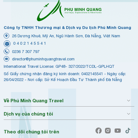
Công ty TNHH Thương mại & Dịch vụ Du lịch Phú Minh Quang
26 Dương Khuê, Mỹ An, Ngũ Hành Sơn, Đà Nẵng, Việt Nam
0 4 0 2 1 4 5 5 4 1
0236 7 307 797
director@phuminhquangtravel.com
International Travel License: GP48- 327/2022/TCDL-GPLHQT
Số Giấy chứng nhận đăng ký kinh doanh: 0402145541 - Ngày cấp:
26/04/2022 - Nơi cấp: Sở Kế Hoạch Đầu Tư Thành phố Đà Nẵng
Về Phú Minh Quang Travel
Dịch vụ của chúng tôi
Theo dõi chúng tôi trên