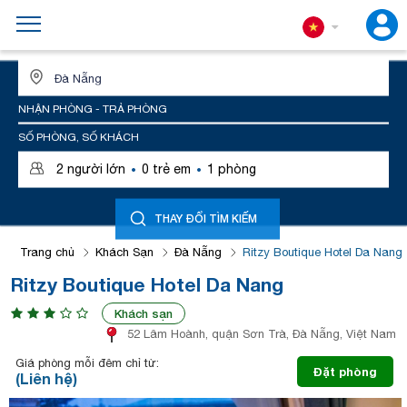
ĐỊA ĐIỂM HOẶC TÊN KHÁCH SẠN
NHẬN PHÒNG - TRẢ PHÒNG
SỐ PHÒNG, SỐ KHÁCH
·
·
2
người lớn
0
trẻ em
1
phòng
THAY ĐỔI TÌM KIẾM
Trang chủ
Khách Sạn
Đà Nẵng
Ritzy Boutique Hotel Da Nang
Ritzy Boutique Hotel Da Nang
Khách sạn
52 Lâm Hoành, quận Sơn Trà, Đà Nẵng, Việt Nam
Giá phòng mỗi đêm chỉ từ:
Đặt phòng
(Liên hệ)