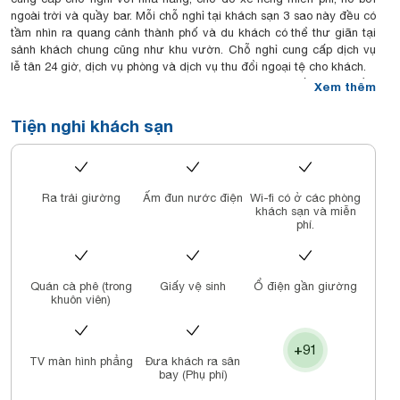
ngoài trời và quầy bar. Mỗi chỗ nghỉ tại khách sạn 3 sao này đều có
tầm nhìn ra quang cảnh thành phố và du khách có thể thư giãn tại
sảnh khách chung cũng như khu vườn. Chỗ nghỉ cung cấp dịch vụ
lễ tân 24 giờ, dịch vụ phòng và dịch vụ thu đổi ngoại tệ cho khách.
Phòng nghỉ tại Ritzy Boutique Hotel Da Nang được bố trí máy điều
Xem thêm
hòa, khu vực ghế ngồi, TV truyền hình vệ tinh màn hình phẳng, két
an toàn, ấm đun nước và phòng tắm riêng đi kèm vòi xịt/chậu rửa
Tiện nghi khách sạn
vệ sinh, áo choàng tắm cùng dép. Một số phòng có ban công. Các
phòng được trang bị ga trải giường và khăn tắm.
Ritzy Boutique Hotel Da Nang phục vụ bữa sáng buffet hoặc bữa
sáng kiểu Mỹ.
Ra trải giường
Ấm đun nước điện
Wi-fi có ở các phòng
Khách sạn có sân hiên tắm nắng. Khách nghỉ tại Ritzy Boutique
khách sạn và miễn
Hotel Da Nang có thể tham gia các hoạt động trong và xung quanh
phí.
thành phố Đà Nẵng, như đi xe đạp.
Ritzy Boutique Hotel Da Nang cũng có dịch vụ văn phòng và du
khách có thể sử dụng máy fax cùng máy photocopy hoặc sử dụng
Quán cà phê (trong
Giấy vệ sinh
Ổ điện gần giường
máy ATM trong khuôn viên.
khuôn viên)
+91
TV màn hình phẳng
Đưa khách ra sân
bay (Phụ phí)