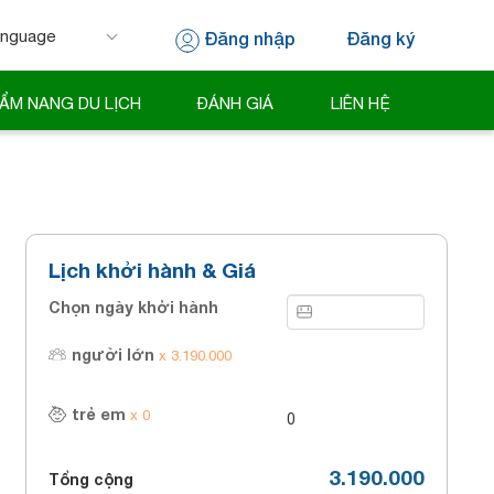
Đăng nhập
Đăng ký
 by
Translate
ẨM NANG DU LỊCH
ĐÁNH GIÁ
LIÊN HỆ
Lịch khởi hành & Giá
Chọn ngày khởi hành
người lớn
x 3.190.000
trẻ em
x 0
3.190.000
Tổng cộng