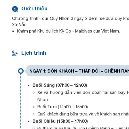
Giới thiệu
Chương trình Tour Quy Nhơn 3 ngày 2 đêm, sẽ đưa quý khá
Xứ Nẫu:
Khám phá Khu du lịch Kỳ Co - Maldives của Việt Nam.
Check in Vịnh Eo Gió – Jeju của Việt Nam, con đường biể
Tham quan Bảo Tàng Quang Trung – nơi lưu trữ dấu ấn lị
Tham quan Khu sinh thái Hầm Hô – thắng cảnh say đắm 
Lịch trình
NGÀY 1: ĐÓN KHÁCH – THÁP ĐÔI – GHỀNH RÁN
Buổi Sáng (07h00 – 12h00)
Xe và hướng dẫn viên đón đoàn tại sân bay 
Nhơn.
Buổi Trưa (12h00 – 15h00)
Quý khách dùng bữa trưa và về khách sạn nhậ
Buổi Chiều (15h00 – 17h00)
Đi tham quan Khu du lịch Ghềnh Ráng – Tiên Sa