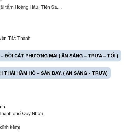
i tắm Hoàng Hậu, Tiên Sa,...
yễn Tất Thành
 – ĐỒI CÁT PHƯƠNG MAI ( ĂN SÁNG – TRƯA – TỐI )
 THÁI HẦM HÔ – SÂN BAY. ( ĂN SÁNG - TRƯA)
ình.
m thành phố Quy Nhơn
 đính kèm)