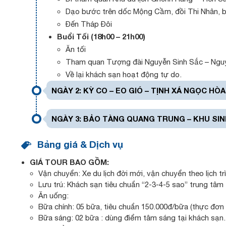
Dạo bước trên dốc Mộng Cầm, đồi Thi Nhân, bã
Đến Tháp Đôi
Buổi Tối (18h00 – 21h00)
Ăn tối
Tham quan Tượng đài Nguyễn Sinh Sắc – Ngu
Về lại khách sạn hoạt động tự do.
NGÀY 2: KỲ CO – EO GIÓ – TỊNH XÁ NGỌC HÒA
NGÀY 3: BẢO TÀNG QUANG TRUNG – KHU SINH
Bảng giá & Dịch vụ
GIÁ TOUR BAO GỒM:
Vận chuyển: Xe du lịch đời mới, vận chuyển theo lịch tr
Lưu trú: Khách sạn tiêu chuẩn “2-3-4-5 sao” trung tâ
Ăn uống:
Bữa chính: 05 bữa, tiêu chuẩn 150.000đ/bữa (thực đơn
Bữa sáng: 02 bữa : dùng điểm tâm sáng tại khách sạn.