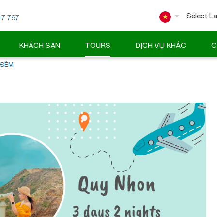
07 797
Powered
KHÁCH SẠN
TOURS
DỊCH VỤ KHÁC
C
 ĐÊM