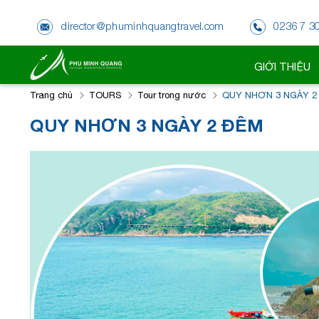
director@phuminhquangtravel.com
0236 7 3
GIỚI THIỆU
Trang chủ
TOURS
Tour trong nước
QUY NHƠN 3 NGÀY 2
QUY NHƠN 3 NGÀY 2 ĐÊM