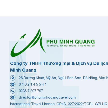
Công ty TNHH Thương mại & Dịch vụ Du lịc
Minh Quang
26 Dương Khuê, Mỹ An, Ngũ Hành Sơn, Đà Nẵng, Việt
0 4 0 2 1 4 5 5 4 1
0236 7 307 797
director@phuminhquangtravel.com
International Travel License: GP48- 327/2022/TCDL-GPLH