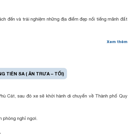
ch đến và trải nghiệm những địa điểm đẹp nổi tiếng mãnh đất
n ấn tượng nhất.
Xem thêm
ch sử oai hùng
lòng người
G TIÊN SA ( ĂN TRƯA – TỐI)
Phù Cát, sau đó xe sẽ khởi hành di chuyển về Thành phố Quy
n phòng nghỉ ngơi.
.