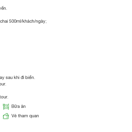
yến.
 chai 500ml/khách/ngày;
 sau khi đi biển.
our.
tour.
Bữa ăn
Vé tham quan