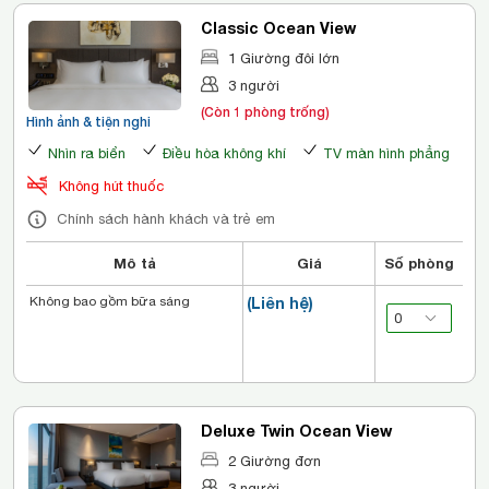
Classic Ocean View
1 Giường đôi lớn
3 người
(Còn 1 phòng trống)
Hình ảnh & tiện nghi
Nhìn ra biển
Điều hòa không khí
TV màn hình phẳng
Không hút thuốc
Chính sách hành khách và trẻ em
Mô tả
Giá
Số phòng
Không bao gồm bữa sáng
(Liên hệ)
Deluxe Twin Ocean View
2 Giường đơn
3 người