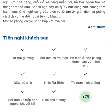
nghỉ với nhà hàng, chỗ đỗ xe riêng miễn phí, hồ bơi ngoài trời và
trung tâm thể dục. Khách sạn này có quầy bar cũng như phòng tắm
hammam. Chỗ nghỉ cung cấp dịch vụ lễ tân 24 giờ, dịch vụ phòng
và dịch vụ thu đổi ngoại tệ cho khách.
Một số phòng được bố trí bếp với minibar.
Khách sạn phục vụ bữa sáng buffet hoặc bữa sáng à la carte.
Xem thêm
Premier Pearl Hotel Vung Tau có sân hiên.
Các điểm tham quan nổi tiếng gần chỗ nghỉ bao gồm Bãi Dứa, Bãi
Tiện nghi khách sạn
Trước và Tượng Chúa Kitô Vua. Sân bay gần nhất là sân bay quốc
tế Tân Sơn Nhất, cách Premier Pearl Hotel Vung Tau 72 km.
Ra trải giường
Ấm đun nước điện
Wi-fi có ở các phòng
khách sạn và miễn
phí.
Giấy vệ sinh
Nhìn Ra Biển
TV màn hình phẳng
+78
Bãi đậu xe tiếp cận
Bình chữa cháy
người khuyết tật