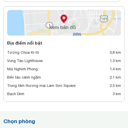
Địa điểm nổi bật
Tượng Chúa Ki-tô
0,8 km
Vung Tau Lighthouse
1,3 km
Mũi Nghinh Phong
1,4 km
Bến tàu cánh ngầm
2,1 km
Trung tâm thương mại Lam Sơn Square
2,5 km
Bạch Dinh
3 km
Chọn phòng