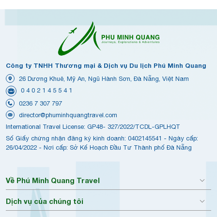
Công ty TNHH Thương mại & Dịch vụ Du lịch Phú Minh Quang
26 Dương Khuê, Mỹ An, Ngũ Hành Sơn, Đà Nẵng, Việt Nam
0 4 0 2 1 4 5 5 4 1
0236 7 307 797
director@phuminhquangtravel.com
International Travel License: GP48- 327/2022/TCDL-GPLHQT
Số Giấy chứng nhận đăng ký kinh doanh: 0402145541 - Ngày cấp:
26/04/2022 - Nơi cấp: Sở Kế Hoạch Đầu Tư Thành phố Đà Nẵng
Về Phú Minh Quang Travel
Dịch vụ của chúng tôi