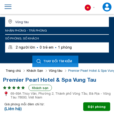
ĐỊA ĐIỂM HOẶC TÊN KHÁCH SẠN
NHẬN PHÒNG - TRẢ PHÒNG
SỐ PHÒNG, SỐ KHÁCH
·
·
2
người lớn
0
trẻ em
1
phòng
THAY ĐỔI TÌM KIẾM
Trang chủ
Khách Sạn
Vũng tàu
Premier Pearl Hotel & Spa Vu
Premier Pearl Hotel & Spa Vung Tau
Khách sạn
69-69A Thùy Vân, Phường 2, Thành phố Vũng Tầu, Bà Rịa - Vũng
Tàu 78000, Việt Nam
Giá phòng mỗi đêm chỉ từ:
Đặt phòng
(Liên hệ)