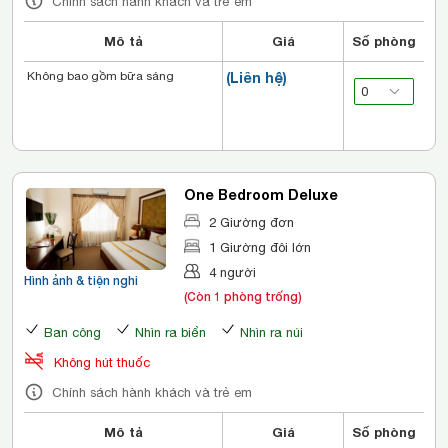
Chính sách hành khách và trẻ em
Mô tả
Giá
Số phòng
Không bao gồm bữa sáng
(Liên hệ)
One Bedroom Deluxe
2 Giường đơn
1 Giường đôi lớn
4 người
Hình ảnh & tiện nghi
(Còn 1 phòng trống)
Ban công
Nhìn ra biển
Nhìn ra núi
Không hút thuốc
Chính sách hành khách và trẻ em
Mô tả
Giá
Số phòng