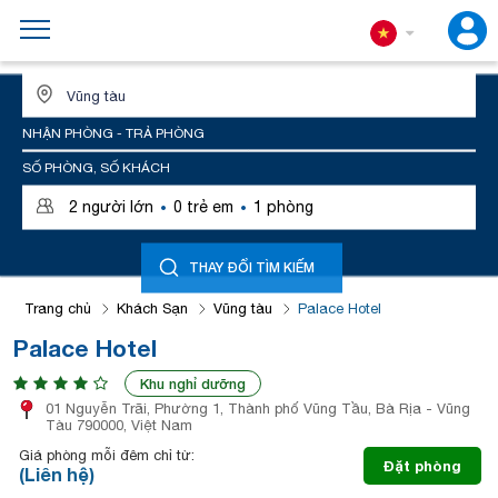
ĐỊA ĐIỂM HOẶC TÊN KHÁCH SẠN
NHẬN PHÒNG - TRẢ PHÒNG
SỐ PHÒNG, SỐ KHÁCH
·
·
2
người lớn
0
trẻ em
1
phòng
THAY ĐỔI TÌM KIẾM
Trang chủ
Khách Sạn
Vũng tàu
Palace Hotel
Palace Hotel
Khu nghỉ dưỡng
01 Nguyễn Trãi, Phường 1, Thành phố Vũng Tầu, Bà Rịa - Vũng
Tàu 790000, Việt Nam
Giá phòng mỗi đêm chỉ từ:
Đặt phòng
(Liên hệ)