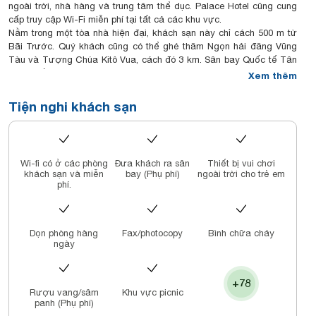
ngoài trời, nhà hàng và trung tâm thể dục. Palace Hotel cũng cung
cấp truy cập Wi-Fi miễn phí tại tất cả các khu vực.
Nằm trong một tòa nhà hiện đại, khách sạn này chỉ cách 500 m từ
Bãi Trước. Quý khách cũng có thể ghé thăm Ngọn hải đăng Vũng
Tàu và Tượng Chúa Kitô Vua, cách đó 3 km. Sân bay Quốc tế Tân
Sơn Nhất cách khách sạn 70 km.
Xem thêm
Phòng ở đây được thiết kế trang nhã và có sàn trải thảm. Tất cả
các phòng còn được trang bị TV truyền hình cáp màn hình phẳng,
Tiện nghi khách sạn
minibar và tiện nghi pha trà/cà phê. Phòng tắm riêng có bồn tắm.
Các phòng có tầm nhìn ra hồ bơi hoặc biển.
Quý khách có thể tận hưởng một ván tennis hoặc đơn giản là thư
giãn bên hồ bơi. Palace Hotel cũng cung cấp tiện nghi tổ chức hội
Wi-fi có ở các phòng
Đưa khách ra sân
Thiết bị vui chơi
họp và tiệc cũng như lễ tân 24 giờ. Những khách lái xe có thể sử
khách sạn và miễn
bay (Phụ phí)
ngoài trời cho trẻ em
dụng tiện nghi đỗ xe miễn phí.
phí.
Quý khách có thể dùng bữa tại nhà hàng trong khuôn viên, nơi phục
vụ thực phẩm Việt Nam chính thống, bao gồm cả đặc sản hải sản.
Dịch vụ ăn uống tại phòng cũng có thể được cung cấp.
Dọn phòng hàng
Fax/photocopy
Bình chữa cháy
ngày
+78
Rượu vang/sâm
Khu vực picnic
panh (Phụ phí)