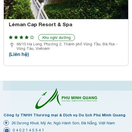
Léman Cap Resort & Spa
Khu nghỉ dưỡng
66/15 Hạ Long, Phường 2, Thành phố Vũng Tầu, Bà Rịa -
Vũng Tàu, Vietnam
(Liên hệ)
Công ty TNHH Thương mại & Dịch vụ Du lịch Phú Minh Quang
26 Dương Khuê, Mỹ An, Ngũ Hành Sơn, Đà Nẵng, Việt Nam
0 4 0 2 1 4 5 5 4 1