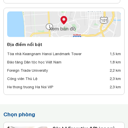
Địa điểm nổi bật
Tòa nhà Keangnam Hanoi Landmark Tower
1,5 km
Bảo tàng Dân tộc học Việt Nam
1,8 km
Foreign Trade University
2,2 km
Công viên Thủ Lệ
2,3 km
He thong truong Ha Noi VIP
2,3 km
Chọn phòng