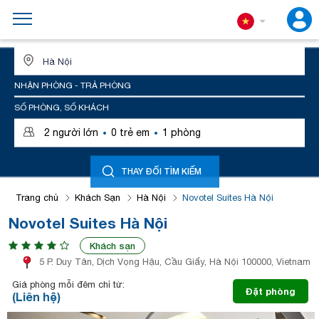
ĐỊA ĐIỂM HOẶC TÊN KHÁCH SẠN
NHẬN PHÒNG - TRẢ PHÒNG
SỐ PHÒNG, SỐ KHÁCH
·
·
2
người lớn
0
trẻ em
1
phòng
THAY ĐỔI TÌM KIẾM
Trang chủ
Khách Sạn
Hà Nội
Novotel Suites Hà Nội
Novotel Suites Hà Nội
Khách sạn
5 P. Duy Tân, Dịch Vọng Hậu, Cầu Giấy, Hà Nội 100000, Vietnam
Giá phòng mỗi đêm chỉ từ:
Đặt phòng
(Liên hệ)