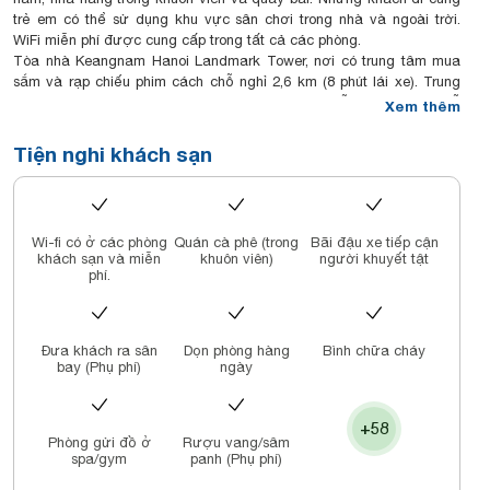
trẻ em có thể sử dụng khu vực sân chơi trong nhà và ngoài trời.
WiFi miễn phí được cung cấp trong tất cả các phòng.
Tòa nhà Keangnam Hanoi Landmark Tower, nơi có trung tâm mua
sắm và rạp chiếu phim cách chỗ nghỉ 2,6 km (8 phút lái xe). Trung
tâm thương mại Indochina Plaza Hanoi cách chỗ nghỉ 2 km. Chỗ
Xem thêm
nghỉ cách sân bay quốc tế Nội Bài 21 km. Novotel Suites Hanoi cung
cấp dịch vụ đưa đón sân bay với một khoản phụ phí.
Tiện nghi khách sạn
Novotel Suites Hanoi có nhiều loại chỗ nghỉ, từ studio cho đến căn
hộ 2 phòng ngủ. Tất cả các loại phòng đều được trang bị đầy đủ
tiện nghi gồm bếp nhỏ và IPTV quốc tế.
Quầy lễ tân 24 giờ của chỗ nghỉ có thể giúp khách đổi ngoại tệ, đặt
Wi-fi có ở các phòng
Quán cà phê (trong
Bãi đậu xe tiếp cận
vé và thu xếp tour tham quan. Trung tâm thể dục 24 giờ của khách
khách sạn và miễn
khuôn viên)
người khuyết tật
sạn là nơi du khách có thể rèn luyện sức khỏe.
phí.
Đưa khách ra sân
Dọn phòng hàng
Bình chữa cháy
bay (Phụ phí)
ngày
+58
Phòng gửi đồ ở
Rượu vang/sâm
spa/gym
panh (Phụ phí)