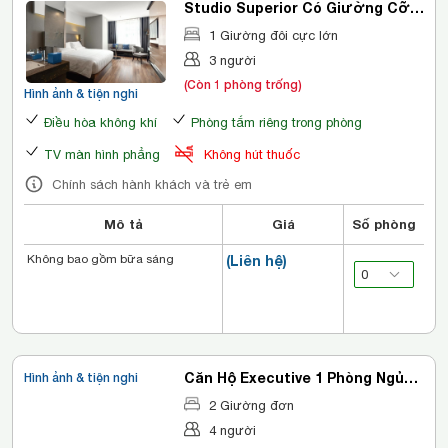
Studio Superior Có Giường Cỡ
King
1 Giường đôi cực lớn
3 người
(Còn 1 phòng trống)
Hình ảnh & tiện nghi
Điều hòa không khí
Phòng tắm riêng trong phòng
TV màn hình phẳng
Không hút thuốc
Chính sách hành khách và trẻ em
Mô tả
Giá
Số phòng
Không bao gồm bữa sáng
(Liên hệ)
Căn Hộ Executive 1 Phòng Ngủ
Hình ảnh & tiện nghi
Có 2 Giường Đơn
2 Giường đơn
4 người