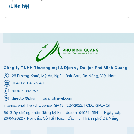
(Liên hệ)
Công ty TNHH Thương mại & Dịch vụ Du lịch Phú Minh Quang
26 Dương Khuê, Mỹ An, Ngũ Hành Sơn, Đà Nẵng, Việt Nam
0 4 0 2 1 4 5 5 4 1
0236 7 307 797
director@phuminhquangtravel.com
International Travel License: GP48- 327/2022/TCDL-GPLHQT
Số Giấy chứng nhận đăng ký kinh doanh: 0402145541 - Ngày cấp:
26/04/2022 - Nơi cấp: Sở Kế Hoạch Đầu Tư Thành phố Đà Nẵng