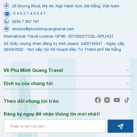
26 Dương Khuê, Mỹ An, Ngũ Hành Sơn, Đà Nẵng, Việt Nam
0 4 0 2 1 4 5 5 4 1
0236 7 307 797
director@phuminhquangtravel.com
International Travel License: GP48- 327/2022/TCDL-GPLHQT
Số Giấy chứng nhận đăng ký kinh doanh: 0402145541 - Ngày cấp:
26/04/2022 - Nơi cấp: Sở Kế Hoạch Đầu Tư Thành phố Đà Nẵng
Về Phú Minh Quang Travel
Dịch vụ của chúng tôi
Theo dõi chúng tôi trên
Đăng ký ngay để nhận thông tin mới nhất!