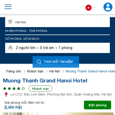
ĐỊA ĐIỂM HOẶC TÊN KHÁCH SẠN
NHẬN PHÒNG - TRẢ PHÒNG
SỐ PHÒNG, SỐ KHÁCH
·
·
2
người lớn
0
trẻ em
1
phòng
THAY ĐỔI TÌM KIẾM
Trang chủ
Khách Sạn
Hà Nội
Muong Thanh Grand Hanoi Hote
Muong Thanh Grand Hanoi Hotel
Khách sạn
Lô CC2, Bắc Linh Đàm, Phường Đại Kim, Quận Hoàng Mai, Hà Nội
Giá phòng mỗi đêm chỉ từ:
Đặt phòng
(Liên hệ)