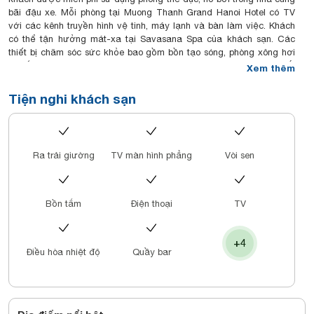
bãi đậu xe. Mỗi phòng tại Muong Thanh Grand Hanoi Hotel có TV
với các kênh truyền hình vệ tinh, máy lạnh và bàn làm việc. Khách
có thể tận hưởng mát-xa tại Savasana Spa của khách sạn. Các
thiết bị chăm sóc sức khỏe bao gồm bồn tạo sóng, phòng xông hơi
và tắm hơi. Khách sạn có 2 nhà hàng phục vụ các món ăn châu Á.
Xem thêm
Nhà hàng Peppercorn cung cấp các món phương Tây. Yen's Bar
phục vụ đủ loại đồ uống cao cấp.
Tiện nghi khách sạn
Ra trải giường
TV màn hình phẳng
Vòi sen
Bồn tắm
Điện thoại
TV
+4
Điều hòa nhiệt độ
Quầy bar