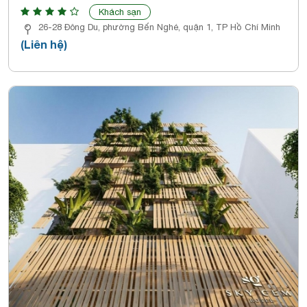
Khách sạn
26-28 Đông Du, phường Bến Nghé, quận 1, TP Hồ Chí Minh
(Liên hệ)