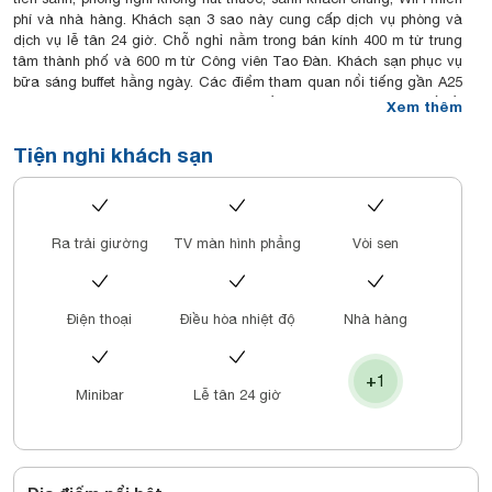
phí và nhà hàng. Khách sạn 3 sao này cung cấp dịch vụ phòng và
dịch vụ lễ tân 24 giờ. Chỗ nghỉ nằm trong bán kính 400 m từ trung
tâm thành phố và 600 m từ Công viên Tao Đàn. Khách sạn phục vụ
bữa sáng buffet hằng ngày. Các điểm tham quan nổi tiếng gần A25
Hotel - 55 Cach Mang Thang 8 bao gồm Bảo tàng Thành phố Hồ
Xem thêm
Chí Minh, Bảo tàng Mỹ thuật và trung tâm thương mại Takashimaya
Việt Nam. Sân bay gần nhất là sân bay quốc tế Tân Sơn Nhất, cách
Tiện nghi khách sạn
đó 7 km, và chỗ nghỉ cung cấp dịch vụ đưa đón sân bay với một
khoản phụ phí.
Ra trải giường
TV màn hình phẳng
Vòi sen
Điện thoại
Điều hòa nhiệt độ
Nhà hàng
+1
Minibar
Lễ tân 24 giờ