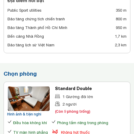
Địa điểm nổi bật
Public Sport utilities
350 m
Bảo tàng chứng tích chiến tranh
800 m
Bảo tàng Thành phố Hồ Chí Minh
950 m
Bến cảng Nhà Rồng
1,7 km
Bảo tàng lịch sử Việt Nam
2,3 km
Chọn phòng
Standard Double
1 Giường đôi lớn
2 người
(Còn 9 phòng trống)
Hình ảnh & tiện nghi
Điều hòa không khí
Phòng tắm riêng trong phòng
TV màn hình phẳng
Không hút thuốc