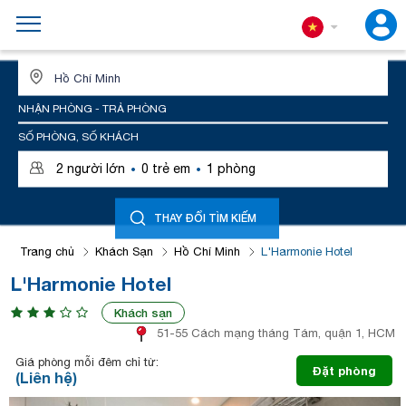
ĐỊA ĐIỂM HOẶC TÊN KHÁCH SẠN
NHẬN PHÒNG - TRẢ PHÒNG
SỐ PHÒNG, SỐ KHÁCH
·
·
2
người lớn
0
trẻ em
1
phòng
THAY ĐỔI TÌM KIẾM
Trang chủ
Khách Sạn
Hồ Chí Minh
L'Harmonie Hotel
L'Harmonie Hotel
Khách sạn
51-55 Cách mạng tháng Tám, quận 1, HCM
Giá phòng mỗi đêm chỉ từ:
Đặt phòng
(Liên hệ)