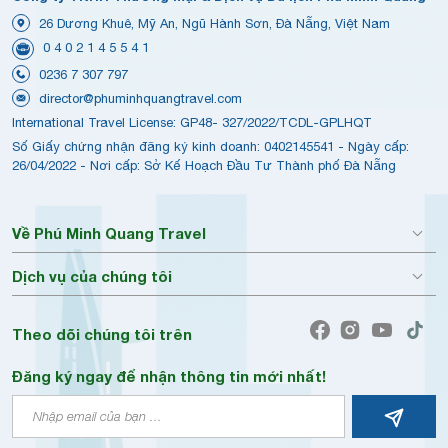
26 Dương Khuê, Mỹ An, Ngũ Hành Sơn, Đà Nẵng, Việt Nam
0 4 0 2 1 4 5 5 4 1
0236 7 307 797
director@phuminhquangtravel.com
International Travel License: GP48- 327/2022/TCDL-GPLHQT
Số Giấy chứng nhận đăng ký kinh doanh: 0402145541 - Ngày cấp:
26/04/2022 - Nơi cấp: Sở Kế Hoạch Đầu Tư Thành phố Đà Nẵng
Về Phú Minh Quang Travel
Dịch vụ của chúng tôi
Theo dõi chúng tôi trên
Đăng ký ngay để nhận thông tin mới nhất!