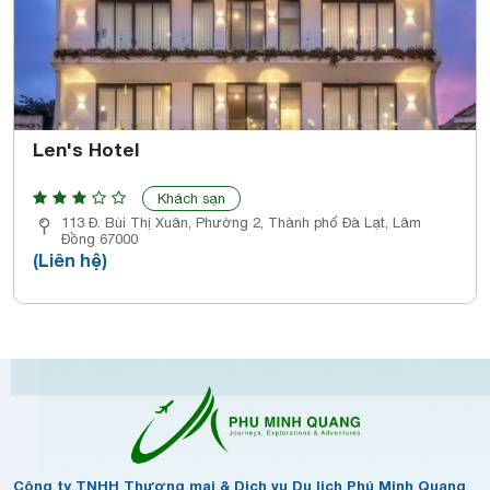
Len's Hotel
Khách sạn
113 Đ. Bùi Thị Xuân, Phường 2, Thành phố Đà Lạt, Lâm
Đồng 67000
(Liên hệ)
Công ty TNHH Thương mại & Dịch vụ Du lịch Phú Minh Quang