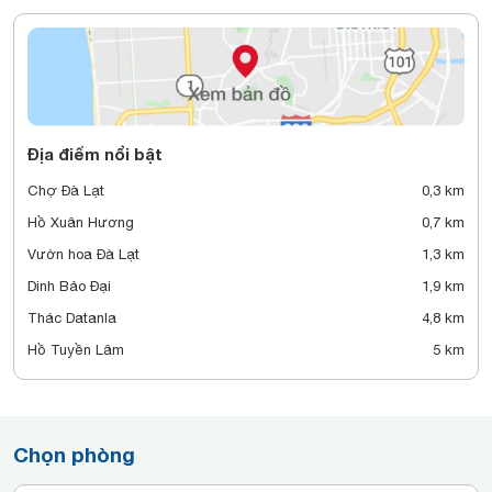
Địa điểm nổi bật
Chợ Đà Lạt
0,3 km
Hồ Xuân Hương
0,7 km
Vườn hoa Đà Lạt
1,3 km
Dinh Bảo Đại
1,9 km
Thác Datanla
4,8 km
Hồ Tuyền Lâm
5 km
Chọn phòng