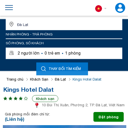
ĐỊA ĐIỂM HOẶC TÊN KHÁCH SẠN
NHẬN PHÒNG - TRẢ PHÒNG
SỐ PHÒNG, SỐ KHÁCH
·
·
2
người lớn
0
trẻ em
1
phòng
THAY ĐỔI TÌM KIẾM
Trang chủ
Khách Sạn
Đà Lạt
Kings Hotel Dalat
Kings Hotel Dalat
Khách sạn
10 Bùi Thị Xuân, Phường 2, TP. Đà Lạt, Việt Nam
Giá phòng mỗi đêm chỉ từ:
Đặt phòng
(Liên hệ)