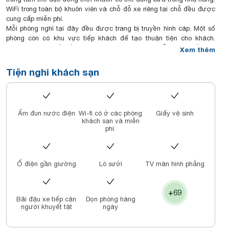
WiFi trong toàn bộ khuôn viên và chỗ đỗ xe riêng tại chỗ đều được
cung cấp miễn phí.
Mỗi phòng nghỉ tại đây đều được trang bị truyền hình cáp. Một số
phòng còn có khu vực tiếp khách để tạo thuận tiện cho khách.
Khách sẽ tìm thấy ấm đun nước trong phòng. Mỗi phòng đều có
Xem thêm
phòng tắm riêng. Dép đi trong phòng và máy sấy tóc cũng được
cung cấp để mang lại sự thoải mái cho khách.
Tiện nghi khách sạn
Khách sạn có lễ tân 24 giờ, sảnh khách chung và tiệm làm tóc.
Khách sạn còn cung cấp cả dịch vụ cho thuê xe hơi. Hồ Xuân
Hương nằm cách Kings Hotel Dalat 100 m trong khi Vườn Hoa Đà
Lạt cách khách sạn 1,3 km. Sân bay Liên Khương cách đó 23 km.
Ấm đun nước điện
Wi-fi có ở các phòng
Giấy vệ sinh
khách sạn và miễn
phí.
Ổ điện gần giường
Lò sưởi
TV màn hình phẳng
+69
Bãi đậu xe tiếp cận
Dọn phòng hàng
người khuyết tật
ngày