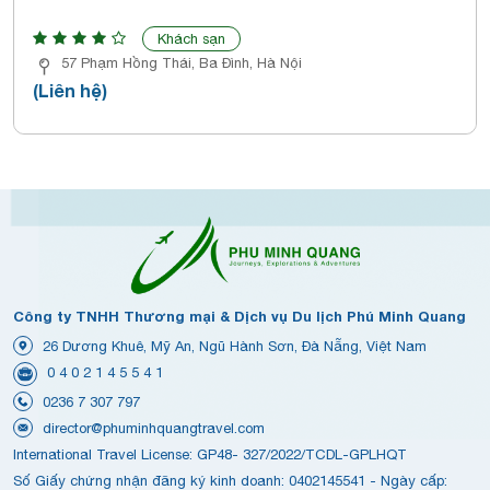
Khách sạn
57 Phạm Hồng Thái, Ba Đình, Hà Nội
(Liên hệ)
Công ty TNHH Thương mại & Dịch vụ Du lịch Phú Minh Quang
26 Dương Khuê, Mỹ An, Ngũ Hành Sơn, Đà Nẵng, Việt Nam
0 4 0 2 1 4 5 5 4 1
0236 7 307 797
director@phuminhquangtravel.com
International Travel License: GP48- 327/2022/TCDL-GPLHQT
Số Giấy chứng nhận đăng ký kinh doanh: 0402145541 - Ngày cấp: