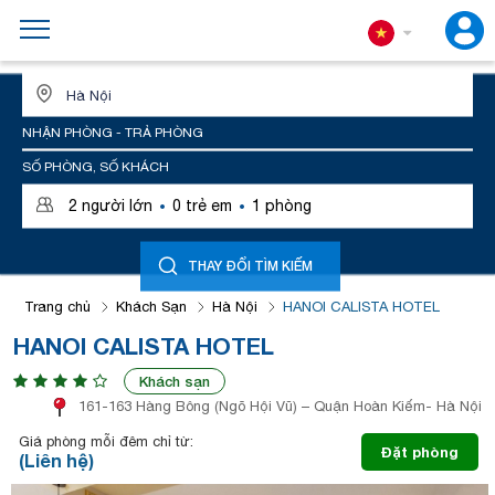
ĐỊA ĐIỂM HOẶC TÊN KHÁCH SẠN
NHẬN PHÒNG - TRẢ PHÒNG
SỐ PHÒNG, SỐ KHÁCH
·
·
2
người lớn
0
trẻ em
1
phòng
THAY ĐỔI TÌM KIẾM
Trang chủ
Khách Sạn
Hà Nội
HANOI CALISTA HOTEL
HANOI CALISTA HOTEL
Khách sạn
161-163 Hàng Bông (Ngõ Hội Vũ) – Quận Hoàn Kiếm- Hà Nội
Giá phòng mỗi đêm chỉ từ:
Đặt phòng
(Liên hệ)