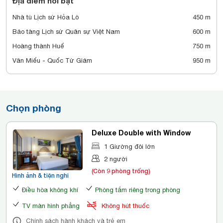
Địa điểm nổi bật
Nhà tù Lịch sử Hỏa Lò
450 m
Bảo tàng Lịch sử Quân sự Việt Nam
600 m
Hoàng thành Huế
750 m
Văn Miếu - Quốc Tử Giám
950 m
Chọn phòng
Deluxe Double with Window
1 Giường đôi lớn
2 người
(Còn 9 phòng trống)
Hình ảnh & tiện nghi
Điều hòa không khí
Phòng tắm riêng trong phòng
TV màn hình phẳng
Không hút thuốc
Chính sách hành khách và trẻ em