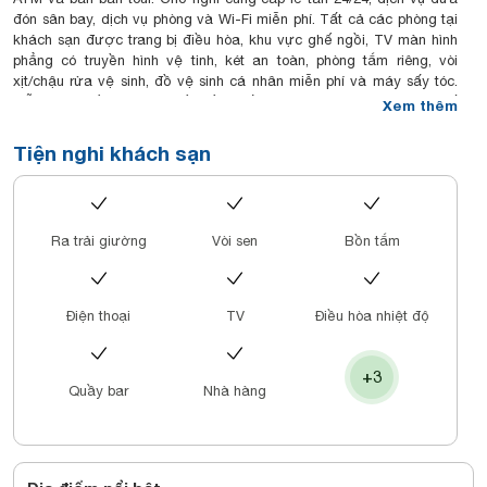
đón sân bay, dịch vụ phòng và Wi-Fi miễn phí. Tất cả các phòng tại
khách sạn được trang bị điều hòa, khu vực ghế ngồi, TV màn hình
phẳng có truyền hình vệ tinh, két an toàn, phòng tắm riêng, vòi
xịt/chậu rửa vệ sinh, đồ vệ sinh cá nhân miễn phí và máy sấy tóc.
Mỗi phòng đều được thiết kế có ấm đun nước, trong đó một số
Xem thêm
phòng có ban công và một số khác thì nhìn ra thành phố. Tại Hanoi
Calista Hotel, các phòng đều đi kèm với ga trải giường và khăn
Tiện nghi khách sạn
tắm. Chỗ nghỉ có phục vụ bữa sáng thực đơn buffet và thực đơn à
la carte mỗi buổi sáng. Khách sạn này có dịch vụ thuê xe đạp và
dịch vụ thuê ô tô. Ngoài ra, đi xe đạp là hoạt động được ưa chuộng
trong khu vực. Các điểm tham quan nổi tiếng gần Hanoi Calista
Ra trải giường
Vòi sen
Bồn tắm
Hotel bao gồm Ga Hà Nội, Nhà hát múa rối Thăng Long và Hồ Hoàn
Kiếm. Sân bay gần nhất là Sân bay Quốc tế Nội Bài, cách khách
sạn 24 km.
Điện thoại
TV
Điều hòa nhiệt độ
+3
Quầy bar
Nhà hàng