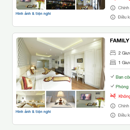
Chính
Hình ảnh & tiện nghi
Điều 
FAMILY
2 Giư
1 Giư
Ban cô
Phòng 
Không
Chính
Hình ảnh & tiện nghi
Điều 