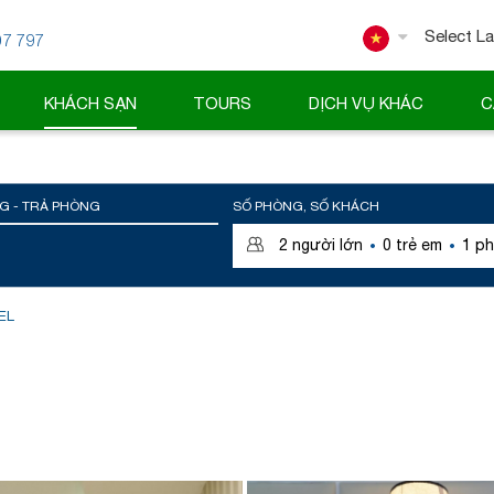
07 797
Powered
KHÁCH SẠN
TOURS
DỊCH VỤ KHÁC
C
G - TRẢ PHÒNG
SỐ PHÒNG, SỐ KHÁCH
·
·
2
người lớn
0
trẻ em
1
ph
EL