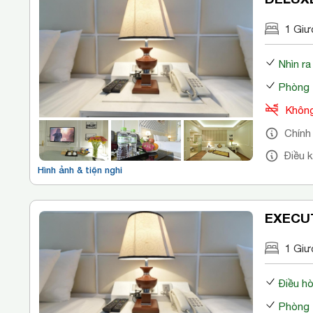
1 Giư
Nhìn r
Phòng 
Không
Chính
Điều 
Hình ảnh & tiện nghi
EXECU
1 Giư
Điều h
Phòng 