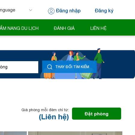
Đăng nhập
Đăng ký
 by
Translate
ẨM NANG DU LỊCH
ĐÁNH GIÁ
LIÊN HỆ
òng
THAY ĐỔI TÌM KIẾM
Giá phòng mỗi đêm chỉ từ:
Đặt phòng
(Liên hệ)