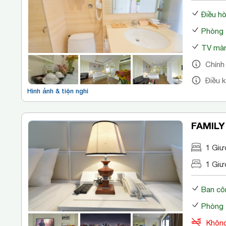
Điều h
Phòng 
TV màn
Chính
Điều 
Hình ảnh & tiện nghi
FAMILY
1 Giư
1 Giư
Ban cô
Phòng 
Không