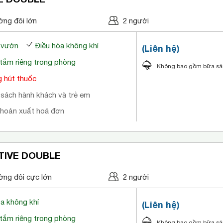
ờng đôi lớn
2 người
a vườn
Điều hòa không khí
(Liên hệ)
tắm riêng trong phòng
Không bao gồm bữa s
 hút thuốc
 sách hành khách và trẻ em
khoản xuất hoá đơn
TIVE DOUBLE
ờng đôi cực lớn
2 người
òa không khí
(Liên hệ)
tắm riêng trong phòng
Không bao gồm bữa s