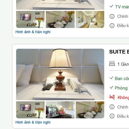
TV màn
Chính
Điều 
Hình ảnh & tiện nghi
SUITE
1 Giư
Ban cô
Phòng 
Không
Chính
Điều 
Hình ảnh & tiện nghi