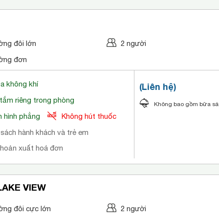
ờng đôi lớn
2 người
ờng đơn
òa không khí
(Liên hệ)
tắm riêng trong phòng
Không bao gồm bữa s
 hình phẳng
Không hút thuốc
 sách hành khách và trẻ em
khoản xuất hoá đơn
LAKE VIEW
ờng đôi cực lớn
2 người