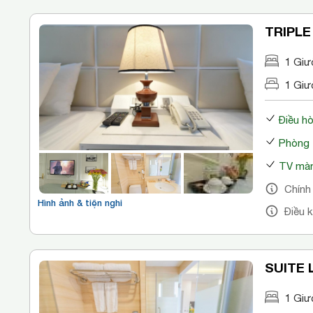
TRIPLE
1 Giư
1 Giư
Điều h
Phòng 
TV màn
Chính
Hình ảnh & tiện nghi
Điều 
SUITE 
1 Giư