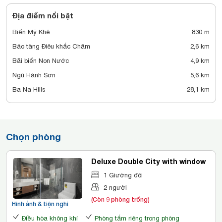
Địa điểm nổi bật
Biển Mỹ Khê
830 m
Bảo tàng Điêu khắc Chăm
2,6 km
Bãi biển Non Nước
4,9 km
Ngũ Hành Sơn
5,6 km
Ba Na Hills
28,1 km
Chọn phòng
Deluxe Double City with window
1 Giường đôi
2 người
(Còn 9 phòng trống)
Hình ảnh & tiện nghi
Điều hòa không khí
Phòng tắm riêng trong phòng