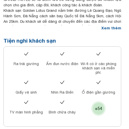
chọn cho gia đình, cặp đôi, khách công tác & khách đoàn.
Khách sạn Golden Lotus Grand nằm trên đường Lê Quang Đạo, Ngũ
Hành Sơn, Đà Nẵng cách sân bay Quốc tế Đà Nẵng 5km, cách Hội
An 25km. Du khách sẽ dễ dàng di chuyển đến các địa điểm vui chơi
ăn uống trong thành phố & địa điểm du lịch nổi tiếng lân cận.
Xem thêm
Golden Lotus Grand thuộc chuỗi khách sạn GOLDEN LOTUS
HOTEL DANANG được xây dựng & đi vào đón khách từ tháng
Tiện nghi khách sạn
10/2022 là khách sạn tiêu chuẩn 4 sao. Tất cả 108 phòng đều có
cửa sổ & ban công tầm nhìn ra biển & trung tâm thành phố. Được
trang bị đầy đủ các trang thiết bị hiện đại & tiện ích như ghế sofa,
bồn tắm, két sắt....
Ra trải giường
Ấm đun nước điện
Wi-fi có ở các phòng
Điểm nhấn để GOLDEN LOTUS GRAND chiều lòng đến vị khách khó
khách sạn và miễn
tính nhất, đó chính là phong cách thiết kế hiện đại hướng đến không
phí.
gian sống xanh, toàn bộ khuôn viên & tòa nhà đều được bao phủ
bởi màu xanh của cây của hoa. Khách sạn Golden Lotus Grand
chắc chắn sẽ mang đến kỳ nghỉ tuyệt vời nhất cho du khách.
Giấy vệ sinh
Nhìn Ra Biển
Ổ điện gần giường
+54
TV màn hình phẳng
Bình chữa cháy