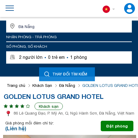
ĐỊA ĐIỂM HOẶC TÊN KHÁCH SẠN
NHẬN PHÒNG - TRẢ PHÒNG
SỐ PHÒNG, SỐ KHÁCH
·
·
2
người lớn
0
trẻ em
1
phòng
THAY ĐỔI TÌM KIẾM
Trang chủ
Khách Sạn
Đà Nẵng
GOLDEN LOTUS GRAND HOT
GOLDEN LOTUS GRAND HOTEL
Khách sạn
86 Lê Quang Đạo, P. Mỹ An, Q, Ngũ Hành Sơn, Đà Nẵng, Việt Nam
Giá phòng mỗi đêm chỉ từ:
Đặt phòng
(Liên hệ)