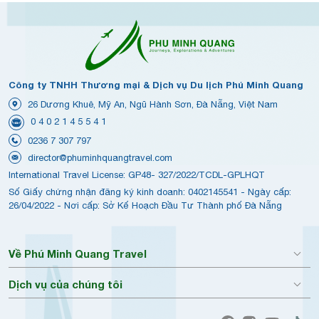
Công ty TNHH Thương mại & Dịch vụ Du lịch Phú Minh Quang
26 Dương Khuê, Mỹ An, Ngũ Hành Sơn, Đà Nẵng, Việt Nam
0 4 0 2 1 4 5 5 4 1
0236 7 307 797
director@phuminhquangtravel.com
International Travel License: GP48- 327/2022/TCDL-GPLHQT
Số Giấy chứng nhận đăng ký kinh doanh: 0402145541 - Ngày cấp:
26/04/2022 - Nơi cấp: Sở Kế Hoạch Đầu Tư Thành phố Đà Nẵng
Về Phú Minh Quang Travel
Dịch vụ của chúng tôi