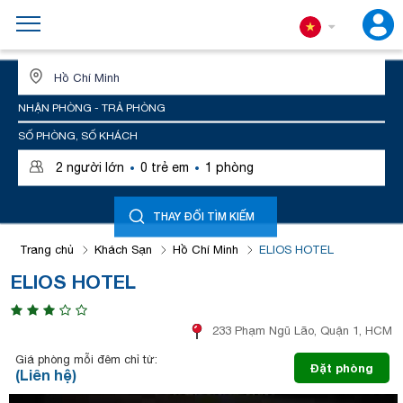
ĐỊA ĐIỂM HOẶC TÊN KHÁCH SẠN
NHẬN PHÒNG - TRẢ PHÒNG
SỐ PHÒNG, SỐ KHÁCH
·
·
2
người lớn
0
trẻ em
1
phòng
THAY ĐỔI TÌM KIẾM
Trang chủ
Khách Sạn
Hồ Chí Minh
ELIOS HOTEL
ELIOS HOTEL
233 Phạm Ngũ Lão, Quận 1, HCM
Giá phòng mỗi đêm chỉ từ:
Đặt phòng
(Liên hệ)