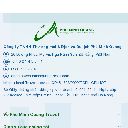
Công ty TNHH Thương mại & Dịch vụ Du lịch Phú Minh Quang
26 Dương Khuê, Mỹ An, Ngũ Hành Sơn, Đà Nẵng, Việt Nam
0 4 0 2 1 4 5 5 4 1
0236 7 307 797
director@phuminhquangtravel.com
International Travel License: GP48- 327/2022/TCDL-GPLHQT
Số Giấy chứng nhận đăng ký kinh doanh: 0402145541 - Ngày cấp:
26/04/2022 - Nơi cấp: Sở Kế Hoạch Đầu Tư Thành phố Đà Nẵng
Về Phú Minh Quang Travel
Dịch vụ của chúng tôi