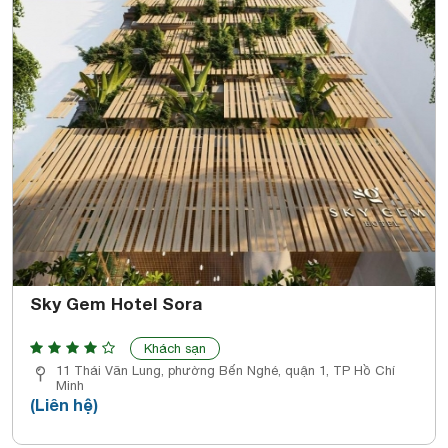
Sky Gem Hotel Sora
Khách sạn
11 Thái Văn Lung, phường Bến Nghé, quận 1, TP Hồ Chí
Minh
(Liên hệ)