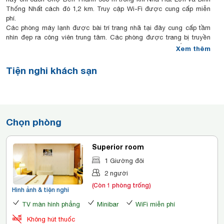
Thống Nhất cách đó 1,2 km. Truy cập Wi-Fi được cung cấp miễn
phí.
Các phòng máy lạnh được bài trí trang nhã tại đây cung cấp tầm
nhìn đẹp ra công viên trung tâm. Các phòng được trang bị truyền
hình cáp/vệ tinh và két an toàn. Phòng còn đi kèm phòng tắm riêng.
Xem thêm
Tất cả khách được miễn phí lui tới phòng tập thể dục để rèn luyện
sức khoẻ một cách thoải mái. Dịch vụ cho thuê xe hơi được cung
Tiện nghi khách sạn
cấp tại bàn đặt tour. Khách sạn còn có các tiện nghi khác như trung
tâm dịch vụ doanh nhân và dịch vụ giặt là.
Cung cấp tầm nhìn ngoạn mục ra công viên, nhà hàng trên tầng mái
phục vụ món ăn Việt Nam và phương Tây.
Chọn phòng
Superior room
1 Giường đôi
2 người
(Còn 1 phòng trống)
Hình ảnh & tiện nghi
TV màn hình phẳng
Minibar
WiFi miễn phí
Không hút thuốc