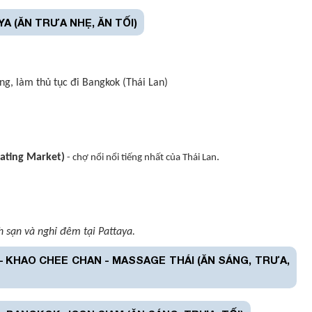
A (ĂN TRƯA NHẸ, ĂN TỐI)
Ở BANGKOK
OK VÀ PATTAYA.
ng, làm thủ tục đi Bangkok (Thái Lan)
ating Market)
.
- chợ nổi nổi tiếng nhất của Thái Lan
 sạn và nghỉ đêm tại Pattaya.
 KHAO CHEE CHAN - MASSAGE THÁI (ĂN SÁNG, TRƯA,