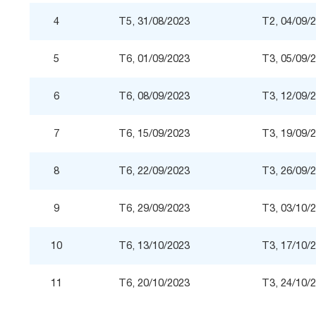
4
T5, 31/08/2023
T2, 04/09/
5
T6, 01/09/2023
T3, 05/09/
6
T6, 08/09/2023
T3, 12/09/
7
T6, 15/09/2023
T3, 19/09/
8
T6, 22/09/2023
T3, 26/09/
9
T6, 29/09/2023
T3, 03/10/
10
T6, 13/10/2023
T3, 17/10/
11
T6, 20/10/2023
T3, 24/10/