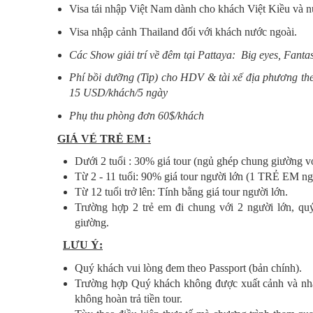
Visa tái nhập Việt Nam dành cho khách Việt Kiều và 
Visa nhập cảnh Thailand đối với khách nước ngoài.
Các Show giải trí về đêm tại Pattaya: Big eyes, Fant
Phí bồi dưỡng (Tip) cho HDV & tài xế địa phương
15 USD/khách/5 ngày
Phụ thu phòng đơn 60$/khách
GIÁ VÉ TRẺ EM :
Dưới 2 tuổi : 30% giá tour (ngủ ghép chung giường vớ
Từ 2 - 11 tuổi: 90% giá tour người lớn (1 TRẺ EM n
Từ 12 tuổi trở lên: Tính bằng giá tour người lớn.
Trường hợp 2 trẻ em đi chung với 2 người lớn, quý
giường.
LƯU Ý:
Quý khách vui lòng đem theo Passport (bản chính).
Trường hợp Quý khách không được xuất cảnh và nhập 
không hoàn trả tiền tour.