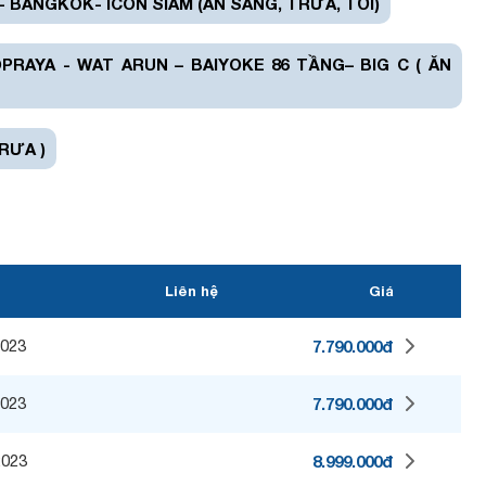
 BANGKOK- ICON SIAM (ĂN SÁNG, TRƯA, TỐI)
RAYA - WAT ARUN – BAIYOKE 86 TẦNG– BIG C ( ĂN
RƯA )
ề
Liên hệ
Giá
2023
7.790.000đ
2023
7.790.000đ
2023
8.999.000đ