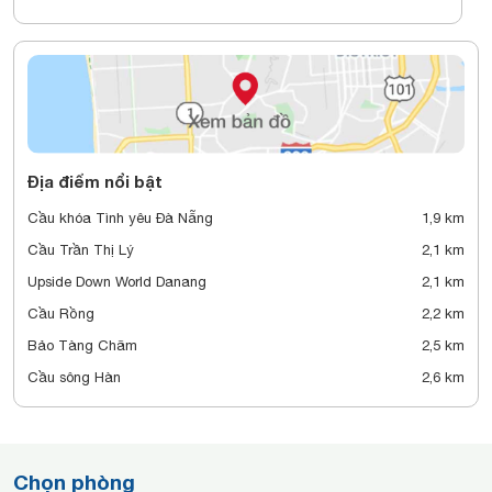
Địa điểm nổi bật
Cầu khóa Tình yêu Đà Nẵng
1,9 km
Cầu Trần Thị Lý
2,1 km
Upside Down World Danang
2,1 km
Cầu Rồng
2,2 km
Bảo Tàng Chăm
2,5 km
Cầu sông Hàn
2,6 km
Chọn phòng