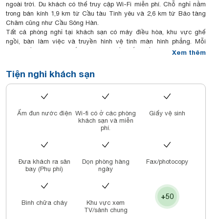
ngoài trời. Du khách có thể truy cập Wi-Fi miễn phí. Chỗ nghỉ nằm
trong bán kính 1,9 km từ Cầu tàu Tình yêu và 2,6 km từ Bảo tàng
Chăm cũng như Cầu Sông Hàn.
Tất cả phòng nghỉ tại khách sạn có máy điều hòa, khu vực ghế
ngồi, bàn làm việc và truyền hình vệ tinh màn hình phẳng. Mỗi
phòng đều có phòng tắm riêng với bồn tắm, đồ vệ sinh cá nhân
Xem thêm
miễn phí và máy sấy tóc.
Du khách có thể thưởng thức bữa sáng tự chọn hoặc kiểu Mỹ tại
Tiện nghi khách sạn
chỗ nghỉ. Trái cây chào đón được cung cấp trong tất cả các loại
phòng cho tất cả khách lưu trú.
Nhân viên lễ tân có thể tư vấn về khu vực để giúp du khách lên kế
hoạch trong ngày.
Ấm đun nước điện
Wi-fi có ở các phòng
Giấy vệ sinh
Chỗ nghỉ nằm cách Trung tâm thương mại Indochina Riverside 2,7 ​​
khách sạn và miễn
km và Công viên Châu Á 2,8 km. Sân bay quốc tế Đà Nẵng cách đó
phí.
5 km.
Đưa khách ra sân
Dọn phòng hàng
Fax/photocopy
bay (Phụ phí)
ngày
+50
Bình chữa cháy
Khu vực xem
TV/sảnh chung