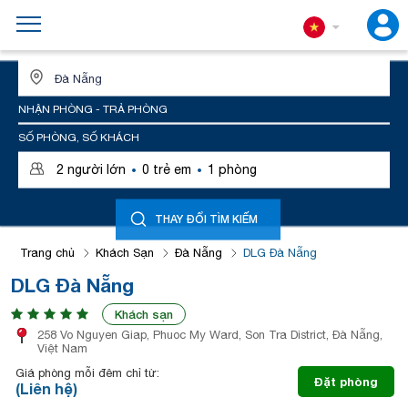
ĐỊA ĐIỂM HOẶC TÊN KHÁCH SẠN
NHẬN PHÒNG - TRẢ PHÒNG
SỐ PHÒNG, SỐ KHÁCH
·
·
2
người lớn
0
trẻ em
1
phòng
THAY ĐỔI TÌM KIẾM
Trang chủ
Khách Sạn
Đà Nẵng
DLG Đà Nẵng
DLG Đà Nẵng
Khách sạn
258 Vo Nguyen Giap, Phuoc My Ward, Son Tra District, Đà Nẵng,
Việt Nam
Giá phòng mỗi đêm chỉ từ:
Đặt phòng
(Liên hệ)