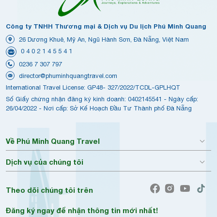
Công ty TNHH Thương mại & Dịch vụ Du lịch Phú Minh Quang
26 Dương Khuê, Mỹ An, Ngũ Hành Sơn, Đà Nẵng, Việt Nam
0 4 0 2 1 4 5 5 4 1
0236 7 307 797
director@phuminhquangtravel.com
International Travel License: GP48- 327/2022/TCDL-GPLHQT
Số Giấy chứng nhận đăng ký kinh doanh: 0402145541 - Ngày cấp:
26/04/2022 - Nơi cấp: Sở Kế Hoạch Đầu Tư Thành phố Đà Nẵng
Về Phú Minh Quang Travel
Dịch vụ của chúng tôi
Theo dõi chúng tôi trên
Đăng ký ngay để nhận thông tin mới nhất!