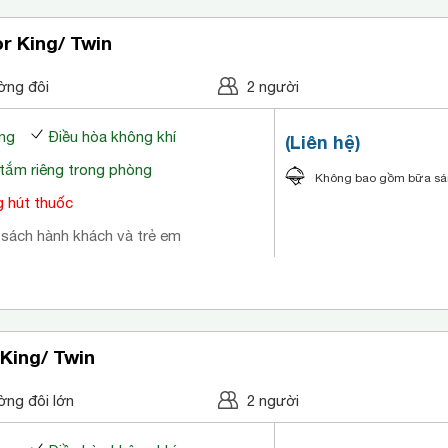
r King/ Twin
ờng đôi
2 người
ng
Điều hòa không khí
(Liên hệ)
tắm riêng trong phòng
Không bao gồm bữa s
 hút thuốc
 sách hành khách và trẻ em
King/ Twin
ờng đôi lớn
2 người