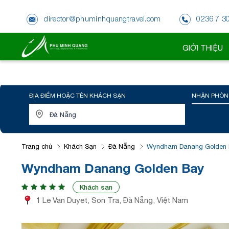
director@phuminhquangtravel.com
0236 7 3
GIỚI THIỆU
ĐỊA ĐIỂM HOẶC TÊN KHÁCH SẠN
NHẬN PHÒN
Trang chủ
Khách Sạn
Đà Nẵng
Wyndham Danang Golden
Wyndham Danang Golden Bay
Khách sạn
1 Le Van Duyet, Son Tra, Đà Nẵng, Việt Nam