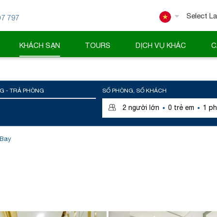
07 797
Powered
KHÁCH SẠN
TOURS
DỊCH VỤ KHÁC
C
G - TRẢ PHÒNG
SỐ PHÒNG, SỐ KHÁCH
·
·
2
người lớn
0
trẻ em
1
ph
 Bay