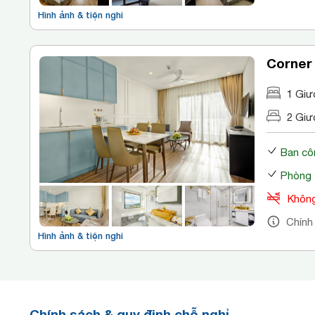
Hình ảnh & tiện nghi
Corner
1 Giư
2 Giư
Ban cô
Phòng 
Không
Chính
Hình ảnh & tiện nghi
Chính sách & quy định chỗ nghỉ