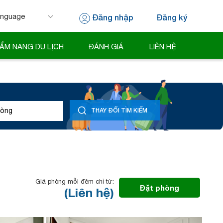
Đăng nhập
Đăng ký
 by
Translate
ẨM NANG DU LỊCH
ĐÁNH GIÁ
LIÊN HỆ
òng
THAY ĐỔI TÌM KIẾM
Giá phòng mỗi đêm chỉ từ:
Đặt phòng
(Liên hệ)