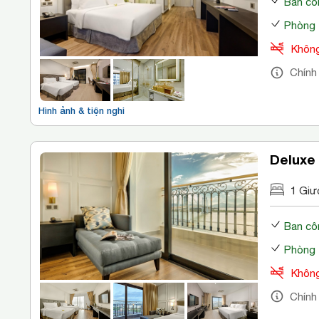
Ban cô
Phòng 
Không
Chính
Hình ảnh & tiện nghi
Deluxe 
1 Giư
Ban cô
Phòng 
Không
Chính