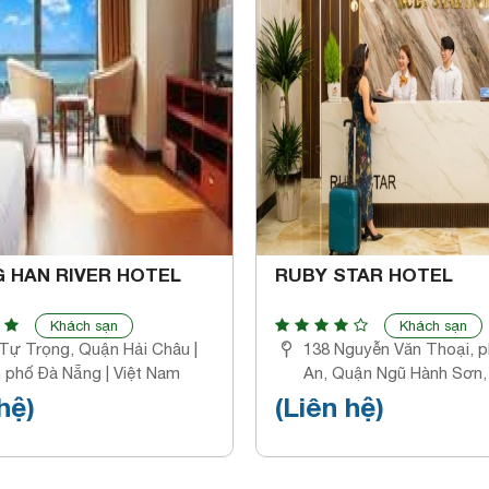
 HAN RIVER HOTEL
RUBY STAR HOTEL
Khách sạn
Khách sạn
 Tự Trọng, Quận Hải Châu |
138 Nguyễn Văn Thoại, 
 phố Đà Nẵng | Việt Nam
An, Quận Ngũ Hành Sơn,
phố Đà Nẵng
hệ)
(Liên hệ)