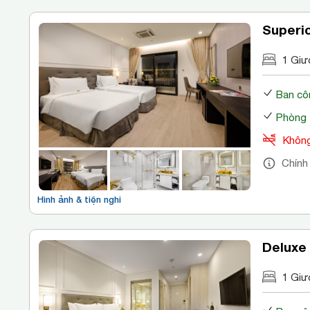
Superio
1 Giư
Ban cô
Phòng 
Không
Chính
Hình ảnh & tiện nghi
Deluxe 
1 Giư