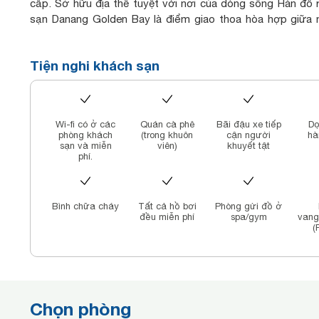
cấp. Sở hữu địa thế tuyệt vời nơi của dòng sông Hàn đổ 
sạn Danang Golden Bay là điểm giao thoa hòa hợp giữa núi
tưởng khởi đầu cho hành trình khám phá thành phố Đà Nẵ
của biển Đà Nẵng, Bán đảo Sơn Trà xanh tươi và khám phá
Tiện nghi khách sạn
từ Cố đô Huế cổ kính, Hội An thơ mộng hay thánh địa Mỹ Sơ
Hệ thống phòng nghỉ hiện đại và rộng rãi với tầm nhìn tu
đường chân trời với những tòa nhà hiện đại hay vịnh Đà N
sỡ hữu hồ bơi vô cực dát vàng 24K cao nhất và lớn nhất th
Wi-fi có ở các
Quán cà phê
Bãi đậu xe tiếp
Dọ
ra thành phố Đà Nẵng xinh đẹp sẽ hoàn thiện hành trình trải
phòng khách
(trong khuôn
cận người
hà
949 phòng và căn hộ với nội thất dát vàng
sạn và miễn
viên)
khuyết tật
phí.
07 nhà hàng và bar với tầm nhìn tuyệt diệu ra thành phố
Bình chữa cháy
Tất cả hồ bơi
Phòng gửi đồ ở
đều miễn phí
spa/gym
vang
(
Chọn phòng