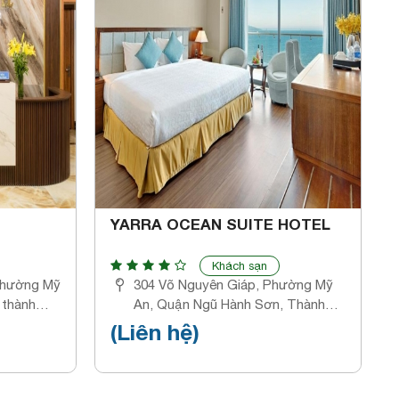
YARRA OCEAN SUITE HOTEL
Khách sạn
phường Mỹ
304 Võ Nguyên Giáp, Phường Mỹ
 thành
An, Quận Ngũ Hành Sơn, Thành
phố Đà Nẵng
(Liên hệ)