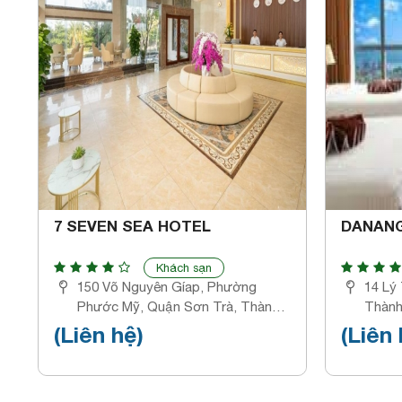
7 SEVEN SEA HOTEL
DANANG
Khách sạn
150 Võ Nguyên Gíap, Phường
14 Lý
Phước Mỹ, Quận Sơn Trà, Thành
Thành
phố Đà Nẵng, Việt Nam.
(Liên hệ)
(Liên 