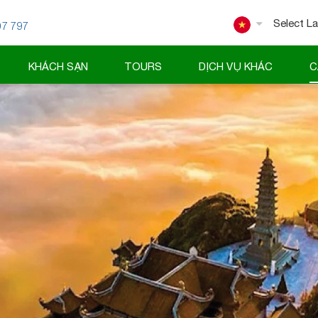
07 797
Powered
KHÁCH SẠN
TOURS
DỊCH VỤ KHÁC
C