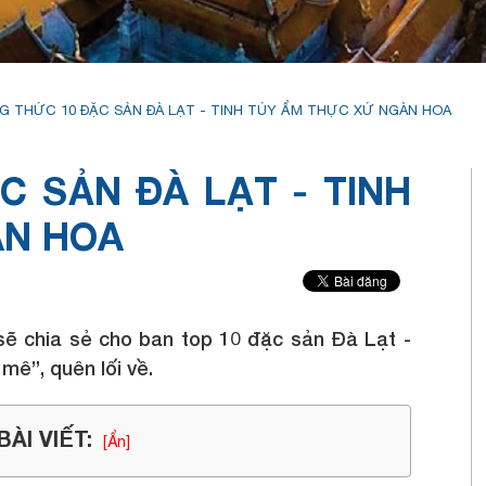
 THỨC 10 ĐẶC SẢN ĐÀ LẠT - TINH TÚY ẨM THỰC XỨ NGÀN HOA
 SẢN ĐÀ LẠT - TINH
ÀN HOA
 sẽ chia sẻ cho ban top 10 đặc sản Đà Lạt -
 mê”, quên lối về.
ÀI VIẾT:
[Ẩn]