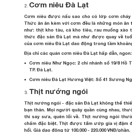
Cơm niêu Đà Lạt
Cơm niêu được nấu sao cho có lớp cơm cháy 
Thức ăn ăn kèm với cơm đều là những món ăn 
như: thịt kho tàu, cá kho tiêu, rau muống xào 
thức đặc sản Đà Lạt mà như được quay về tuổ
của cơm niêu Đà Lạt dao động trong tầm khoảng 
Địa chỉ các quán cơm niêu Đà Lạt hấp dẫn, ngon:
Cơm niêu Như Ngọc: 2 chi nhánh số 19/8 Hồ Tù
TP. Đà Lạt.
Cơm niêu Đà Lạt Hương Việt: Số 41 Sương Ngu
Thịt nướng ngói
Thịt nướng ngói - đặc sản Đà Lạt không thể thi
bạn thân. Mọi người quây quần cùng nhau, thư
thì say sưa, quên lối về. Thịt nướng ngói th
chấm đặc biệt. Thịt được tẩm ướp gia vị đậm 
hổi. Giá dao động tử 100.000 - 220.000 VNĐ/phần.