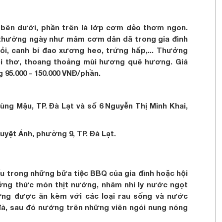
bên dưới, phần trên là lớp cơm dẻo thơm ngon.
thường ngày như mâm cơm dân dã trong gia đình
tỏi, canh bí đao xương heo, trứng hấp,... Thưởng
i thơ, thoang thoảng mùi hương quê hương. Giá
95.000 - 150.000 VNĐ/phần.
ng Mậu, TP. Đà Lạt và số 6 Nguyễn Thị Minh Khai,
yệt Ánh, phường 9, TP. Đà Lạt.
ếu trong những bữa tiệc BBQ của gia đình hoặc hội
ởng thức món thịt nướng, nhâm nhi ly nước ngọt
ường được ăn kèm với các loại rau sống và nước
đà, sau đó nướng trên những viên ngói nung nóng