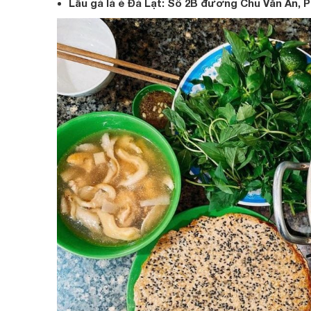
Lẩu gà lá é Đà Lạt: Số 2B đường Chu Văn An, P