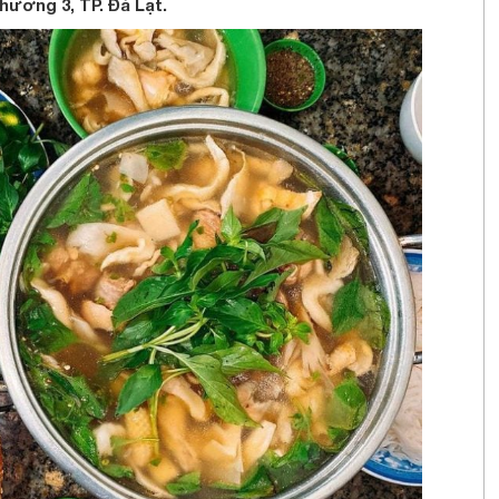
hường 3, TP. Đà Lạt.