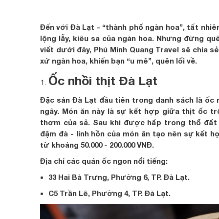
Đến với Đà Lạt - “thành phố ngàn hoa”, tất nhi
lộng lẫy, kiêu sa của ngàn hoa. Nhưng đừng qu
viết dưới đây, Phú Minh Quang Travel sẽ chia sẻ
xứ ngàn hoa, khiến bạn “u mê”, quên lối về.
Ốc nhồi thịt Đà Lạt
Đặc sản Đà Lạt đầu tiên trong danh sách là ốc 
ngây. Món ăn này là sự kết hợp giữa thịt ốc t
thơm của sả. Sau khi được hấp trong thố đất
đậm đà - linh hồn của món ăn tạo nên sự kết hợ
từ khoảng 50.000 - 200.000 VNĐ.
Địa chỉ các quán ốc ngon nổi tiếng:
33 Hai Bà Trưng, Phường 6, TP. Đà Lạt.
C5 Trần Lê, Phường 4, TP. Đà Lạt.