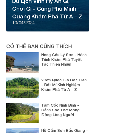
Du Lịch Vĩnh Hy Ăn Gì,
Chơi Gì - Cùng Phú Minh
Quang Khám Phá Từ A - Z
10/04/2024
CÓ THỂ BẠN CŨNG THÍCH
Hang Câu Lý Sơn - Hành
Trình Khám Phá Tuyệt
Tác Thiên Nhiên
Vườn Quốc Gia Cát Tiên
- Bật Mí Kinh Nghiệm
Khám Phá Từ A - Z
Tam Cốc Ninh Bình -
Cảnh Sắc Thơ Mộng
Động Lòng Người
Hồ Cấm Sơn Bắc Giang -