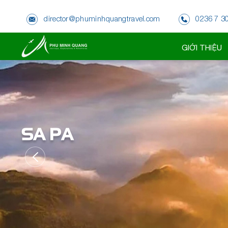
director@phuminhquangtravel.com
0236 7 3
ĐÀ NẴNG
GIỚI THIỆU