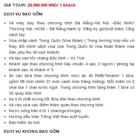
GIÁ TOUR:
23.990.000 VND/ 1 khách
DỊCH VỤ BAO GỒM
Vé máy bay theo chương trình Đà Nẵng-Hà Nội –Bắc Kinh//
Thượng Hải –HCM - Đà Nẵng.Hành lý: 23kg ký gửi(một kiện) 12kg
xách tay
Visa nhập cảnh Trung Quốc (Visa Đoàn) ( Trong trường hợp nếu có
thay đổi chính sách visa của Trung Quốc từ visa Đoàn thành visa
Dán, phụ thu 40 usd/ khách)
Vé tàu cao tốc chặng Bắc Kinh – Vô Tích
Khách sạn theo chương trình tiêu chuẩn 4 sao, 2 người / phòng tại
khách sạn, lẻ khách ở 3.
Ăn các bữa theo chương trình, mức ăn 40 RMB/1khách/ 1 bữa.
(gồm 08 món chính 01 món canh món tráng miệng). Mỗi mâm có 2
chai bia 1 chai nước ngọt. Trong chương trình tặng thêm 1 bữa có
Vịt quay Bắc Kinh
Xe ô tô chất lượng tốt đưa đón theo chương trình.
Vé vào cửa các điểm thăm quan theo chương trình.
Nước uống trên ô tô 1 chai/người/ngày.
Hướng dẫn Viên Tiếng Việt theo suốt tuyến
Bảo hiểm du lịch
DỊCH VỤ KHÔNG BAO GỒM