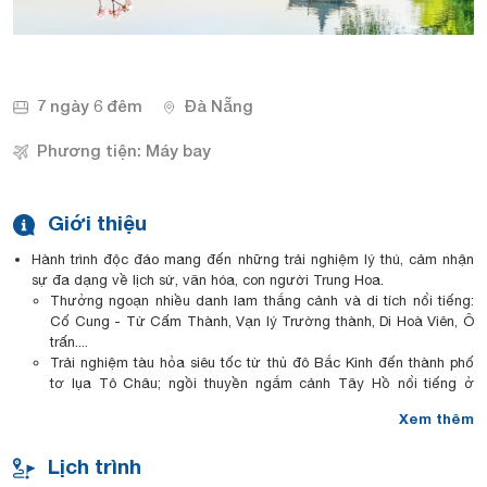
7 ngày 6 đêm
Đà Nẵng
Phương tiện: Máy bay
Giới thiệu
Hành trình độc đáo mang đến những trải nghiệm lý thú, cảm nhận
sự đa dạng về lịch sử, văn hóa, con người Trung Hoa.
Thưởng ngoạn nhiều danh lam thắng cảnh và di tích nổi tiếng:
Cố Cung - Tử Cấm Thành, Vạn lý Trường thành, Di Hoà Viên, Ô
trấn....
Trải nghiệm tàu hỏa siêu tốc từ thủ đô Bắc Kinh đến thành phố
tơ lụa Tô Châu; ngồi thuyền ngắm cảnh Tây Hồ nổi tiếng ở
Hàng Châu.
Xem thêm
Khám phá Thượng Hải hiện đại sôi động bên dòng Hoàng Phố
êm đềm, Bến Thượng Hải, tháp Truyền hình Đông Phương Minh
Lịch trình
Châu, phố Nam Kinh
Thưởng thức món Vịt Quay Bắc Kinh lừng danh thiên hạ, đặc