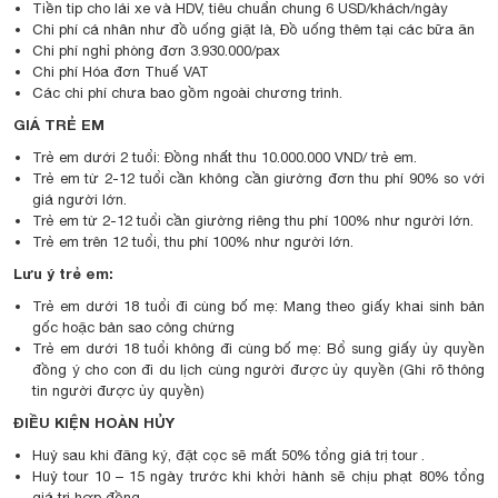
Tiền tip cho lái xe và HDV, tiêu chuẩn chung 6 USD/khách/ngày
Chi phí cá nhân như đồ uống giặt là, Đồ uống thêm tại các bữa ăn
Chi phí nghỉ phòng đơn 3.930.000/pax
Chi phí Hóa đơn Thuế VAT
Các chi phí chưa bao gồm ngoài chương trình.
GIÁ TRẺ EM
Trẻ em dưới 2 tuổi: Đồng nhất thu 10.000.000 VND/ trẻ em.
Trẻ em từ 2-12 tuổi cần không cần giường đơn thu phí 90% so với
giá người lớn.
Trẻ em từ 2-12 tuổi cần giường riêng thu phí 100% như người lớn.
Trẻ em trên 12 tuổi, thu phí 100% như người lớn.
Lưu ý trẻ em:
Trẻ em dưới 18 tuổi đi cùng bố mẹ: Mang theo giấy khai sinh bản
gốc hoặc bản sao công chứng
Trẻ em dưới 18 tuổi không đi cùng bố mẹ: Bổ sung giấy ủy quyền
đồng ý cho con đi du lịch cùng người được ủy quyền (Ghi rõ thông
tin người được ủy quyền)
ĐIỀU KIỆN HOÀN HỦY
Huỷ sau khi đăng ký, đặt cọc sẽ mất 50% tổng giá trị tour .
Huỷ tour 10 – 15 ngày trước khi khởi hành sẽ chịu phạt 80% tổng
giá trị hợp đồng.