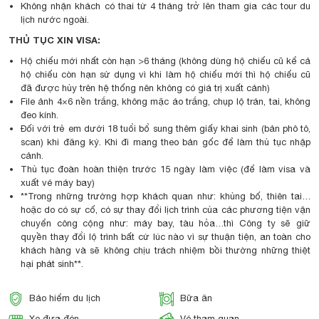
Không nhận khách có thai từ 4 tháng trở lên tham gia các tour du
lịch nước ngoài.
THỦ TỤC XIN VISA:
Hộ chiếu mới nhất còn hạn >6 tháng (không dùng hộ chiếu cũ kể cả
hộ chiếu còn hạn sử dụng vì khi làm hộ chiếu mới thì hộ chiếu cũ
đã được hủy trên hệ thống nên không có giá trị xuất cảnh)
File ảnh 4×6 nền trắng, không mặc áo trắng, chụp lộ trán, tai, không
đeo kính.
Đối với trẻ em dưới 18 tuổi bổ sung thêm giấy khai sinh (bản phô tô,
scan) khi đăng ký. Khi đi mang theo bản gốc để làm thủ tục nhập
cảnh.
Thủ tục đoàn hoàn thiện trước 15 ngày làm việc (để làm visa và
xuất vé máy bay)
**Trong những trường hợp khách quan như: khủng bố, thiên tai…
hoặc do có sự cố, có sự thay đổi lịch trình của các phương tiện vận
chuyển công cộng như: máy bay, tàu hỏa…thì Công ty sẽ giữ
quyền thay đổi lộ trình bất cứ lúc nào vì sự thuận tiện, an toàn cho
khách hàng và sẽ không chịu trách nhiệm bồi thường những thiệt
hại phát sinh**.
Bảo hiểm du lịch
Bữa ăn
Xe đưa đón
Vé tham quan