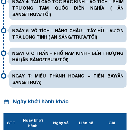
NGÀY 4: TÀU CAO TỐC BẮC KINH – VÔ TÍCH – PHIM
Thành phố có mật độ dân số lớn nhất Tr ung Quốc – Nằm bên
TRƯỜNG TAM QUỐC DIỄN NGHĨA ( ĂN
dòng Hoàng Phố êm đềm, Thượng Hải mang vẻ đẹp nửa hiện
đại nửa cổ kính của những công trình kiến trúc. Nơi đó có những
SÁNG/TRƯA/TỐI)
di tích, danh thắng nổi tiếng đáng để du khách dừng bước như
miếu Thành Hoàng, cầu Nam Phố, bến Thượng Hải, Tháp
Truyền hình Đông Phương Minh Châu, phố Nam Kinh hay chùa
NGÀY 5: VÔ TÍCH – HÀNG CHÂU – TÂY HỒ – VƯỜN
Phật Ngọc… Sức hấp dẫn của Thượng Hải luôn để lại ấn tượng
TRÀ LONG TĨNH ( ĂN SÁNG/TRƯA/TỐI)
không bao giờ phai trong lòng du khách dù chỉ một lần đặt chân
đến.
NGÀY 6: Ô TRẤN – PHỐ NAM KINH – BẾN THƯỢNG
HẢI (ĂN SÁNG/TRƯA/TỐI)
NGÀY 7: MIẾU THÀNH HOÀNG – TIỄN BAY(ĂN
SÁNG/TRƯA)
Ngày khởi hành khác
Ngày khởi
STT
Ngày về
Liên hệ
Giá
hành