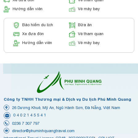
Hướng dẫn viên
Vé máy bay
Bảo hiểm du lịch
Bữa ăn
Xe đưa đón
Vé tham quan
Hướng dẫn viên
Vé máy bay
Công ty TNHH Thương mại & Dịch vụ Du lịch Phú Minh Quang
26 Dương Khuê, Mỹ An, Ngũ Hành Sơn, Đà Nẵng, Việt Nam
0 4 0 2 1 4 5 5 4 1
0236 7 307 797
director@phuminhquangtravel.com