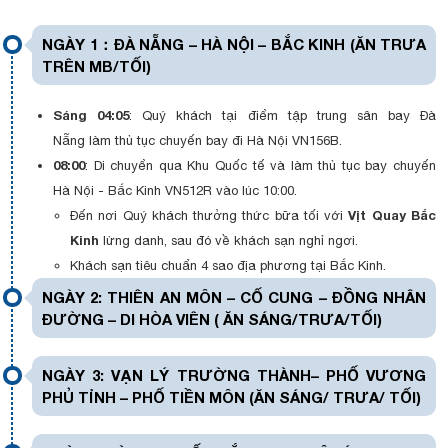
sản Thượng Hải và Những món ăn Quảng Châu.
Bắc Kinh
NGÀY 1：ĐÀ NẴNG – HÀ NỘI – BẮC KINH (ĂN TRƯA
Đến với thành cổ lịch sử, văn hóa nổi tiếng thế giới. Nơi đây lưu
TRÊN MB/TỐI)
giữ được khá nhiều cảnh quan, danh lam thắng cảnh lâu đời,
tinh hoa văn hóa nghệ thuật của Trung Quốc. Bạn sẽ được
chiêm ngưỡng Vạn Lý Trường Thành hùng vĩ, đến với Di Hòa
Sáng
04:05
: Quý khách tại điểm tập trung sân bay Đà
Viên cung điện mùa hè của các vua chúa…
Nẵng làm thủ tục chuyến bay đi Hà Nội VN156B.
Vô Tích
08:00
: Di chuyển qua Khu Quốc tế và làm thủ tục bay chuyến
Mệnh danh là Thượng Hải thu nhỏ. Thành phố cổ xưa với hơn
3000 năm tuổi này đã chứng kiến bao thăng trầm lịch sử Trung
Hà Nội - Bắc Kinh VN512R vào lúc 10:00.
Hoa. Địa danh Vô Tích mang lại sự thái bình, yên ả, với cảnh đẹp
Vịt Quay Bắc
Đến nơi Quý khách thưởng thức bữa tối với
sơn thủy hữu tình cùng với những ngôi nhà cổ theo kiến trúc
Kinh
lừng danh, sau đó về khách sạn nghỉ ngơi.
Giang Tô cổ kính làm du khách khó mà rời mắt.
Hàng Châu
Khách sạn tiêu chuẩn 4 sao địa phương tại Bắc Kinh.
Người Trung Quốc có câu: “Trên có thiên đàng, dưới có Tô
NGÀY 2: THIÊN AN MÔN – CỐ CUNG – ĐỒNG NHÂN
Hàng”, ám chỉ vẻ đẹp tuyệt đỉnh của vùng Hàng Châu. Đến với
ĐƯỜNG – DI HÒA VIÊN ( ĂN SÁNG/TRƯA/TỐI)
Hàng Châu, bạn sẽ được du ngoạn Tây Hồ với những cây cầu
bắt ngang, những gian hàng và các bức tượng được trưng bày.
Hơn nữa, Làng Long Tỉnh – thiên đường của trà, Linh Ẩn Tự sẽ
NGÀY 3: VẠN LÝ TRƯỜNG THÀNH– PHỐ VƯƠNG
mang lại cho du khách cảm giác thư thái, trôi về phía an yên.
PHỦ TỈNH – PHỐ TIỀN MÔN (ĂN SÁNG/ TRƯA/ TỐI)
Dạo trên phố đi bộ Qinghefang, bạn chắc chắn sẽ bị thu hút bởi
rất nhiều những món hàng và thỏa sức mua sắm.
Thượng Hải