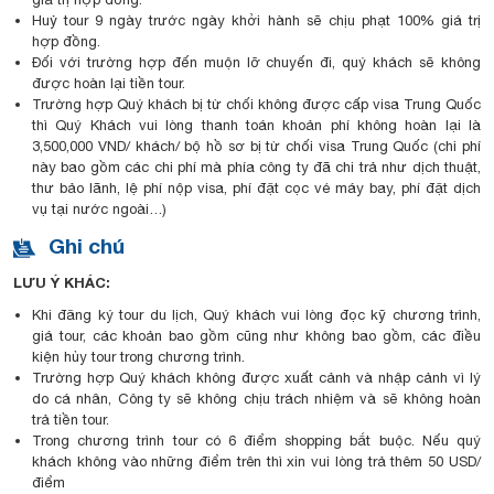
Huỷ tour 9 ngày trước ngày khởi hành sẽ chịu phạt 100% giá trị
hợp đồng.
Đối với trường hợp đến muộn lỡ chuyến đi, quý khách sẽ không
được hoàn lại tiền tour.
Trường hợp Quý khách bị từ chối không được cấp visa Trung Quốc
thì Quý Khách vui lòng thanh toán khoản phí không hoàn lại là
3,500,000 VND/ khách/ bộ hồ sơ bị từ chối visa Trung Quốc (chi phí
này bao gồm các chi phí mà phía công ty đã chi trả như dịch thuật,
thư bảo lãnh, lệ phí nộp visa, phí đặt cọc vé máy bay, phí đặt dịch
vụ tại nước ngoài…)
Ghi chú
LƯU Ý KHÁC:
Khi đăng ký tour du lịch, Quý khách vui lòng đọc kỹ chương trình,
giá tour, các khoản bao gồm cũng như không bao gồm, các điều
kiện hủy tour trong chương trình.
Trường hợp Quý khách không được xuất cảnh và nhập cảnh vì lý
do cá nhân, Công ty sẽ không chịu trách nhiệm và sẽ không hoàn
trả tiền tour.
Trong chương trình tour có 6 điểm shopping bắt buộc. Nếu quý
khách không vào những điểm trên thì xin vui lòng trả thêm 50 USD/
điểm