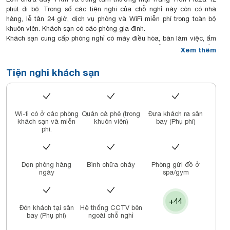
phút đi bộ. Trong số các tiện nghi của chỗ nghỉ này còn có nhà
hàng, lễ tân 24 giờ, dịch vụ phòng và WiFi miễn phí trong toàn bộ
khuôn viên. Khách sạn có các phòng gia đình.
Khách sạn cung cấp phòng nghỉ có máy điều hòa, bàn làm việc, ấm
đun nước, minibar, két an toàn, TV màn hình phẳng và phòng tắm
Xem thêm
riêng với bể sục. Tại Anatole Hotel Hanoi, mỗi phòng đều được
trang bị ga trải giường và khăn tắm.
Tiện nghi khách sạn
Chỗ nghỉ phục vụ bữa sáng kiểu lục địa hoặc bữa sáng buffet.
Anatole Hotel Hanoi có sân hiên.
Khách sạn nằm gần các điểm tham quan nổi tiếng như Nhà hát
múa rối nước Thăng Long, Chợ Đồng Xuân và Hồ Hoàn Kiếm. Sân
Wi-fi có ở các phòng
Quán cà phê (trong
Đưa khách ra sân
bay gần nhất là sân bay quốc tế Nội Bài, nằm cách Anatole Hotel
khách sạn và miễn
khuôn viên)
bay (Phụ phí)
Hanoi 27 km.
phí.
Dọn phòng hàng
Bình chữa cháy
Phòng gửi đồ ở
ngày
spa/gym
+44
Đón khách tại sân
Hệ thống CCTV bên
bay (Phụ phí)
ngoài chỗ nghỉ