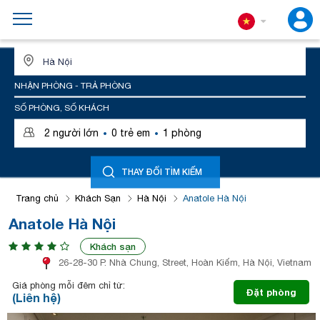
ĐỊA ĐIỂM HOẶC TÊN KHÁCH SẠN
NHẬN PHÒNG - TRẢ PHÒNG
SỐ PHÒNG, SỐ KHÁCH
·
·
2
người lớn
0
trẻ em
1
phòng
THAY ĐỔI TÌM KIẾM
Trang chủ
Khách Sạn
Hà Nội
Anatole Hà Nội
Anatole Hà Nội
Khách sạn
26-28-30 P. Nhà Chung, Street, Hoàn Kiếm, Hà Nội, Vietnam
Giá phòng mỗi đêm chỉ từ:
Đặt phòng
(Liên hệ)