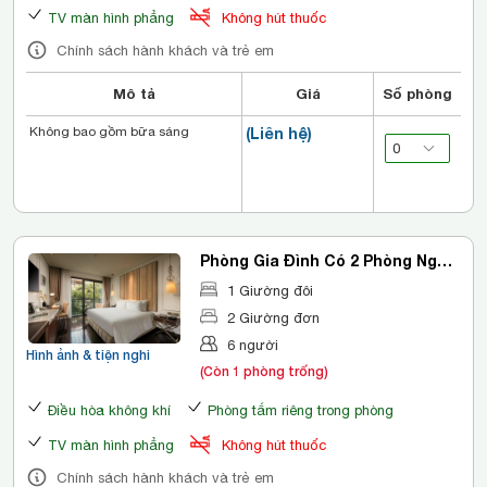
TV màn hình phẳng
Không hút thuốc
Chính sách hành khách và trẻ em
Mô tả
Giá
Số phòng
Không bao gồm bữa sáng
(Liên hệ)
Phòng Gia Đình Có 2 Phòng Ngủ
Thông Nhau Qua Cửa Nối
1 Giường đôi
2 Giường đơn
6 người
Hình ảnh & tiện nghi
(Còn 1 phòng trống)
Điều hòa không khí
Phòng tắm riêng trong phòng
TV màn hình phẳng
Không hút thuốc
Chính sách hành khách và trẻ em