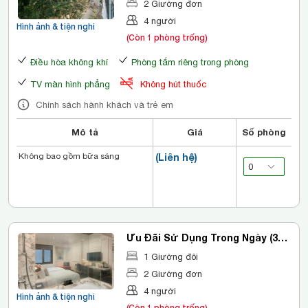
2 Giường đơn
4 người
Hình ảnh & tiện nghi
(Còn 1 phòng trống)
Điều hòa không khí
Phòng tắm riêng trong phòng
TV màn hình phẳng
Không hút thuốc
Chính sách hành khách và trẻ em
Mô tả
Giá
Số phòng
Không bao gồm bữa sáng
(Liên hệ)
Ưu Đãi Sử Dụng Trong Ngày (3
Giờ) - Phòng Superior
1 Giường đôi
2 Giường đơn
4 người
Hình ảnh & tiện nghi
(Còn 1 phòng trống)