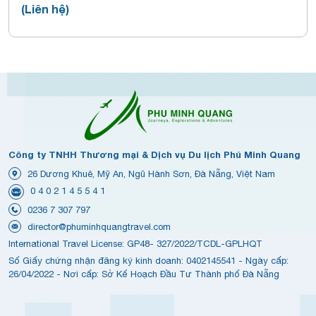
(Liên hệ)
Công ty TNHH Thương mại & Dịch vụ Du lịch Phú Minh Quang
26 Dương Khuê, Mỹ An, Ngũ Hành Sơn, Đà Nẵng, Việt Nam
0 4 0 2 1 4 5 5 4 1
0236 7 307 797
director@phuminhquangtravel.com
International Travel License: GP48- 327/2022/TCDL-GPLHQT
Số Giấy chứng nhận đăng ký kinh doanh: 0402145541 - Ngày cấp:
26/04/2022 - Nơi cấp: Sở Kế Hoạch Đầu Tư Thành phố Đà Nẵng