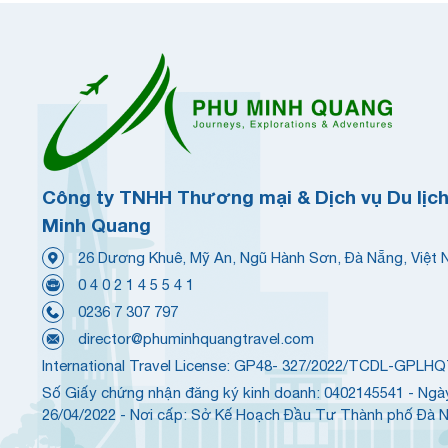
Công ty TNHH Thương mại & Dịch vụ Du lịc
Minh Quang
26 Dương Khuê, Mỹ An, Ngũ Hành Sơn, Đà Nẵng, Việt
0 4 0 2 1 4 5 5 4 1
0236 7 307 797
director@phuminhquangtravel.com
International Travel License: GP48- 327/2022/TCDL-GPLH
Số Giấy chứng nhận đăng ký kinh doanh: 0402145541 - Ngà
26/04/2022 - Nơi cấp: Sở Kế Hoạch Đầu Tư Thành phố Đà 