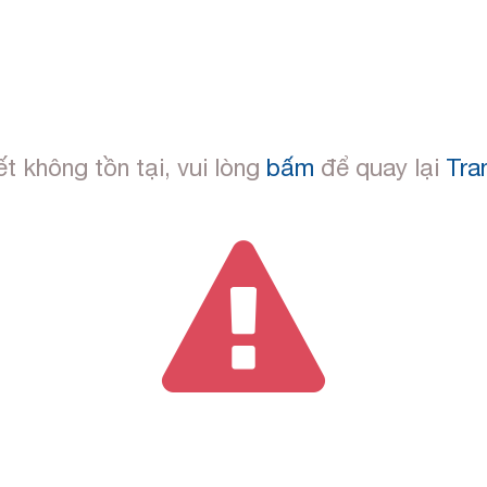
ết không tồn tại, vui lòng
bấm
để quay lại
Tra