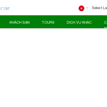
07 797
Powered
KHÁCH SẠN
TOURS
DỊCH VỤ KHÁC
C