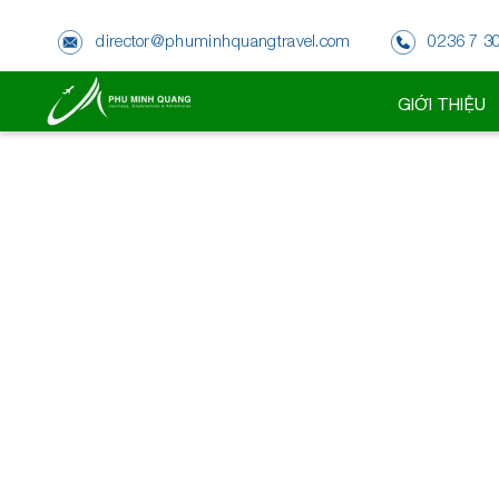
director@phuminhquangtravel.com
0236 7 3
GIỚI THIỆU
SA PA