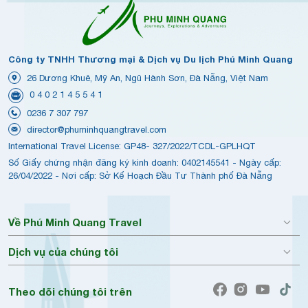
Công ty TNHH Thương mại & Dịch vụ Du lịch Phú Minh Quang
26 Dương Khuê, Mỹ An, Ngũ Hành Sơn, Đà Nẵng, Việt Nam
0 4 0 2 1 4 5 5 4 1
0236 7 307 797
director@phuminhquangtravel.com
International Travel License: GP48- 327/2022/TCDL-GPLHQT
Số Giấy chứng nhận đăng ký kinh doanh: 0402145541 - Ngày cấp:
26/04/2022 - Nơi cấp: Sở Kế Hoạch Đầu Tư Thành phố Đà Nẵng
Về Phú Minh Quang Travel
Dịch vụ của chúng tôi
Theo dõi chúng tôi trên