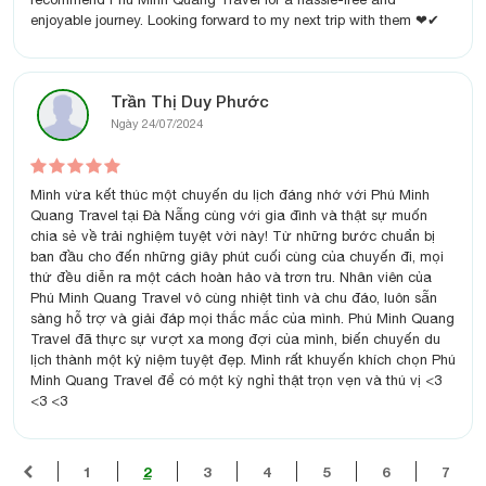
enjoyable journey. Looking forward to my next trip with them ❤✔
Trần Thị Duy Phước
Ngày 24/07/2024
Mình vừa kết thúc một chuyến du lịch đáng nhớ với Phú Minh
Quang Travel tại Đà Nẵng cùng với gia đình và thật sự muốn
chia sẻ về trải nghiệm tuyệt vời này! Từ những bước chuẩn bị
ban đầu cho đến những giây phút cuối cùng của chuyến đi, mọi
thứ đều diễn ra một cách hoàn hảo và trơn tru. Nhân viên của
Phú Minh Quang Travel vô cùng nhiệt tình và chu đáo, luôn sẵn
sàng hỗ trợ và giải đáp mọi thắc mắc của mình. Phú Minh Quang
Travel đã thực sự vượt xa mong đợi của mình, biến chuyến du
lịch thành một kỷ niệm tuyệt đẹp. Mình rất khuyến khích chọn Phú
Minh Quang Travel để có một kỳ nghỉ thật trọn vẹn và thú vị <3
<3 <3
1
2
3
4
5
6
7