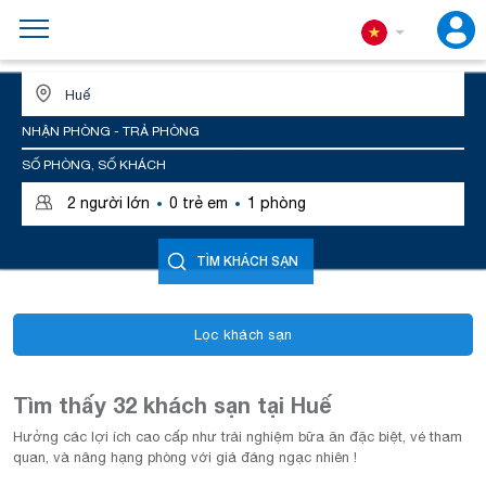
ĐỊA ĐIỂM HOẶC TÊN KHÁCH SẠN
NHẬN PHÒNG - TRẢ PHÒNG
SỐ PHÒNG, SỐ KHÁCH
·
·
2
người lớn
0
trẻ em
1
phòng
TÌM KHÁCH SẠN
Lọc khách sạn
Tìm thấy 32 khách sạn tại Huế
Hưởng các lợi ích cao cấp như trải nghiệm bữa ăn đặc biệt, vé tham
quan, và nâng hạng phòng với giá đáng ngạc nhiên !