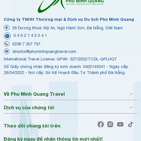
Công ty TNHH Thương mại & Dịch vụ Du lịch Phú Minh Quang
26 Dương Khuê, Mỹ An, Ngũ Hành Sơn, Đà Nẵng, Việt Nam
0 4 0 2 1 4 5 5 4 1
0236 7 307 797
director@phuminhquangtravel.com
International Travel License: GP48- 327/2022/TCDL-GPLHQT
Số Giấy chứng nhận đăng ký kinh doanh: 0402145541 - Ngày cấp:
26/04/2022 - Nơi cấp: Sở Kế Hoạch Đầu Tư Thành phố Đà Nẵng
Về Phú Minh Quang Travel
Dịch vụ của chúng tôi
Theo dõi chúng tôi trên
Đăng ký ngay để nhận thông tin mới nhất!