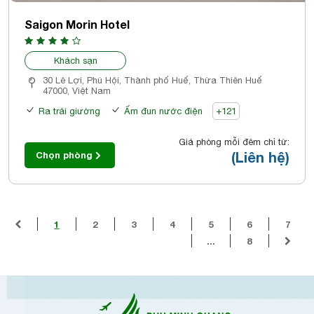
Saigon Morin Hotel
Khách sạn
30 Lê Lợi, Phú Hội, Thành phố Huế, Thừa Thiên Huế
47000, Việt Nam
Ra trải giường
Ấm đun nước điện
+121
Giá phòng mỗi đêm chỉ từ:
(Liên hệ)
Chọn phòng
1
2
3
4
5
6
7
...
8